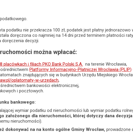
u podatkowego.
a podatku nie przekracza 100 zł, podatek jest płatny jednorazowo w 
ostała doręczona co najmniej na 14 dni przed terminem płatności raty
a doręczenia decyzji.
eruchomości można wpłacać:
8 placówkach i filiach PKO Bank Polski S.A.
na terenie Wrocławia,
pośrednictwem
Platformy Informacyjno-Płatniczej Wrocławia (PLIP)
płatomatach znajdujących się w budynkach Urzędu Miejskiego Wrocła
law.pl/oplatomaty-w-urzedach
,
ośrednictwem bankowości elektronicznej,
nkowych i pocztowych.
hunku bankowego:
talającej wymiar podatku od nieruchomości lub wymiar podatku rolne
o założonego dla nieruchomości, której dotyczy dana decyzja
nemu nieruchomości).
eż dokonywać na na konto ogólne Gminy Wrocław,
prowadzone dl