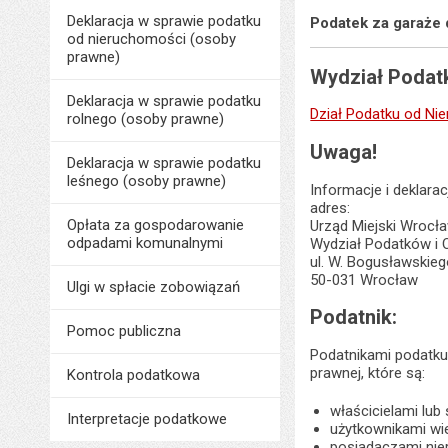
Deklaracja w sprawie podatku
Podatek za garaże 
od nieruchomości (osoby
prawne)
Wydział Podatk
Deklaracja w sprawie podatku
Dział Podatku od Ni
rolnego (osoby prawne)
Uwaga!
Deklaracja w sprawie podatku
leśnego (osoby prawne)
Informacje i deklara
adres:
Opłata za gospodarowanie
Urząd Miejski Wrocł
odpadami komunalnymi
Wydział Podatków i 
ul. W. Bogusławskieg
50-031 Wrocław
Ulgi w spłacie zobowiązań
Podatnik:
Pomoc publiczna
Podatnikami podatku
prawnej, które są:
Kontrola podatkowa
właścicielami lu
Interpretacje podatkowe
użytkownikami wi
posiadaczami nie