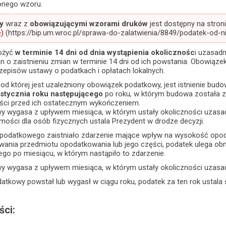
onego wzoru.
y
wraz z
obowiązującymi wzorami druków
jest dostępny na stron
e)
(https://bip.um.wroc.pl/sprawa-do-zalatwienia/8849/podatek-od-n
ożyć
w terminie 14 dni od dnia wystąpienia okolicznośc
i uzasad
 o zaistnieniu zmian w terminie 14 dni od ich powstania. Obowiąze
zepisów ustawy o podatkach i opłatach lokalnych.
, od której jest uzależniony obowiązek podatkowy, jest istnienie bud
 stycznia roku następującego
po roku, w którym budowa została 
ęści przed ich ostatecznym wykończeniem.
 wygasa z upływem miesiąca, w którym ustały okoliczności uzasad
ości dla osób fizycznych ustala Prezydent w drodze decyzji.
ku podatkowego zaistniało zdarzenie mające wpływ na wysokość opo
ania przedmiotu opodatkowania lub jego części, podatek ulega obn
go po miesiącu, w którym nastąpiło to zdarzenie.
 wygasa z upływem miesiąca, w którym ustały okoliczności uzasad
atkowy powstał lub wygasł w ciągu roku, podatek za ten rok ustala si
ści: