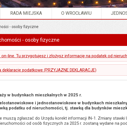
RADA MIEJSKA
O WROCŁAWIU
JEDNOS
ości - osoby fizyczne
chomości - osoby fizyczne
 on-line. Tu przygotujesz i złożysz informację na podatek od nieru
a deklaracje podatkowe (PRZYJAZNE DEKLARACJE)
aży w budynkach mieszkalnych w 2025 r.
ielostanowiskowe i jednostanowiskowe w budynkach mieszkaln
awką podatku od nieruchomości, tj. stawką dla budynków miesz
ie muszą zgłaszać do Urzędu korekt informacji IN-1. Zmiany stawki
ieruchomości od osób fizycznych za 2025 r. zostaną wydane na pod