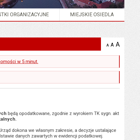
TKI ORGANIZACYJNE
MIEJSKIE OSIEDLA
A
powię
A
domyślna
A
zmniejsz
tekst na
wielkość
tekst 
stronie
tekstu na
stron
chomości w 5 minut.
stronie
ych
będą opodatkowane, zgodnie z wyrokiem TK sygn. akt
kalnych.
 Urząd dokona we własnym zakresie, a decyzje ustalające
stawie danych zawartych w ewidencji podatkowej.