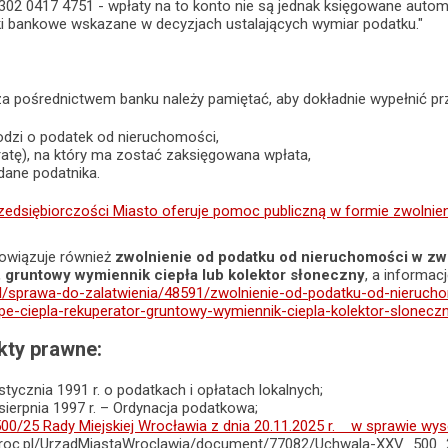
302 0417 4751 - wpłaty na to konto nie są jednak księgowane auto
ki bankowe wskazane w decyzjach ustalających wymiar podatku."
za pośrednictwem banku należy pamiętać, aby dokładnie wypełnić pr
odzi o podatek od nieruchomości,
atę), na który ma zostać zaksięgowana wpłata,
dane podatnika.
rzedsiębiorczości Miasto oferuje pomoc publiczną w formie zwoln
bowiązuje również
zwolnienie od podatku od nieruchomości w zwi
r, gruntowy wymiennik ciepła lub kolektor słoneczny
, a informac
.pl/sprawa-do-zalatwienia/48591/zwolnienie-od-podatku-od-nieruch
e-ciepla-rekuperator-gruntowy-wymiennik-ciepla-kolektor-slonecz
ty prawne:
stycznia 1991 r. o podatkach i opłatach lokalnych;
sierpnia 1997 r. – Ordynacja podatkowa;
00/25 Rady Miejskiej Wrocławia z dnia 20.11.2025 r. w sprawie wys
wroc.pl/UrzadMiastaWroclawia/document/77082/Uchwala-XXV_500_