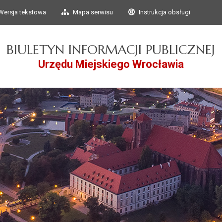
Przejdź do głównego
Przejdź do treści
Wersja tekstowa
Mapa serwisu
Instrukcja obsługi
menu
BIULETYN INFORMACJI PUBLICZNEJ
Urzędu Miejskiego Wrocławia