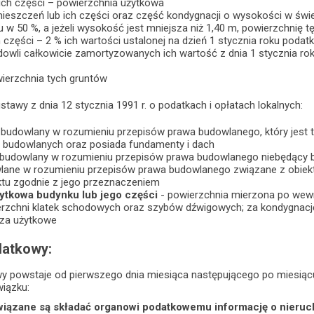
ich części – powierzchnia użytkowa
eszczeń lub ich części oraz część kondygnacji o wysokości w świet
 w 50 %, a jeżeli wysokość jest mniejsza niż 1,40 m, powierzchnię tę
ch części – 2 % ich wartości ustalonej na dzień 1 stycznia roku pod
dowli całkowicie zamortyzowanych ich wartość z dnia 1 stycznia ro
wierzchnia tych gruntów
stawy z dnia 12 stycznia 1991 r. o podatkach i opłatach lokalnych:
t budowlany w rozumieniu przepisów prawa budowlanego, który jest t
budowlanych oraz posiada fundamenty i dach
t budowlany w rozumieniu przepisów prawa budowlanego niebędący bu
lane w rozumieniu przepisów prawa budowlanego związane z obie
ktu zgodnie z jego przeznaczeniem
ytkowa budynku lub jego części
- powierzchnia mierzona po wewn
erzchni klatek schodowych oraz szybów dźwigowych; za kondygnację
sza użytkowe
datkowy:
 powstaje od pierwszego dnia miesiąca następującego po miesiącu
iązku:
iązane są składać organowi podatkowemu informację o nieru