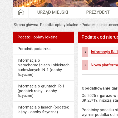
STRONA GŁÓWNA
URZĄD MIEJSKI
PREZYDENT
Strona główna
Podatki i opłaty lokalne
Podatek od nieruchom
Podatek od nieru
Menu
Podatki i opłaty lokalne
Podatki i opłaty lokalne
Poradnik podatnika
Informacja IN-1
Informacja o
nieruchomościach i obiektach
Nowa platform
budowlanych IN-1 (osoby
fizyczne)
Informacja o gruntach IR-1
Opodatkowanie gar
(podatek rolny - osoby
fizyczne)
Od 2025 r.
garaże w
SK 23/19,
niższą st
Informacja o lasach (podatek
Podatnicy podatku n
leśny - osoby fizyczne)
wymiar podatku od n