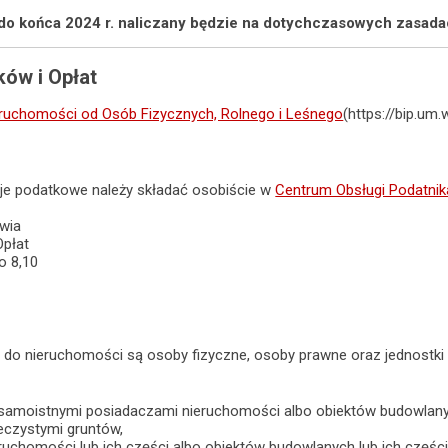
do końca 2024 r. naliczany będzie na dotychczasowych zasada
ów i Opłat
eruchomości od Osób Fizycznych, Rolnego i Leśnego
(https://bip.um
cje podatkowe należy składać osobiście w
Centrum Obsługi Podatnik
awia
Opłat
o 8,10
 do nieruchomości są osoby fizyczne, osoby prawne oraz jednostki 
b samoistnymi posiadaczami nieruchomości albo obiektów budowlan
eczystymi gruntów,
ruchomości lub ich części albo obiektów budowlanych lub ich częśc