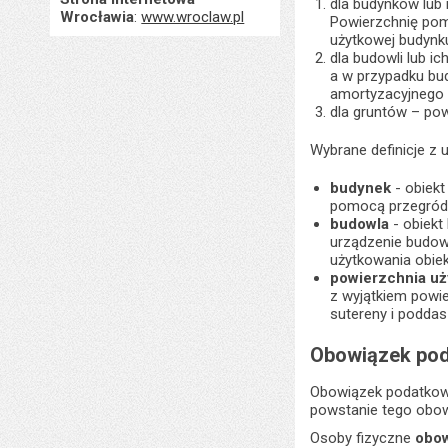
dla budynków lub 
Wrocławia
:
www.wroclaw.pl
Powierzchnię pomi
użytkowej budynku
dla budowli lub i
a w przypadku bu
amortyzacyjnego
dla gruntów – po
Wybrane definicje z u
budynek
- obiek
pomocą przegród 
budowla
- obiek
urządzenie budow
użytkowania obie
powierzchnia uż
z wyjątkiem powi
sutereny i podda
Obowiązek po
Obowiązek podatkowy
powstanie tego obow
Osoby fizyczne
obow