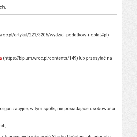
ch.
.wroc.pl/artykul/221/3205/wydzial-podatkow-i-oplat#pl)
a
(https://bip.um.wroc.pl/contents/149) lub przesyłać na
organizacyjne, w tym spółki, nie posiadające osobowości
ych,
i, stanowiących własność Skarbu Państwa lub jednostki