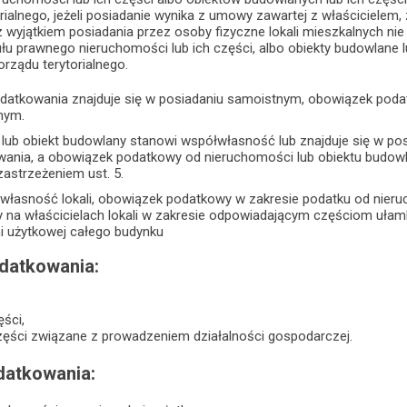
ialnego, jeżeli posiadanie wynika z umowy zawartej z właścicielem
z wyjątkiem posiadania przez osoby fizyczne lokali mieszkalnych n
ułu prawnego nieruchomości lub ich części, albo obiekty budowlane
orządu terytorialnego.
odatkowania znajduje się w posiadaniu samoistnym, obowiązek poda
nym.
 lub obiekt budowlany stanowi współwłasność lub znajduje się w po
ania, a obowiązek podatkowy od nieruchomości lub obiektu budowla
zastrzeżeniem ust. 5.
 własność lokali, obowiązek podatkowy w zakresie podatku od nier
 na właścicielach lokali w zakresie odpowiadającym częściom uła
ni użytkowej całego budynku
datkowania:
ęści,
części związane z prowadzeniem działalności gospodarczej.
atkowania: