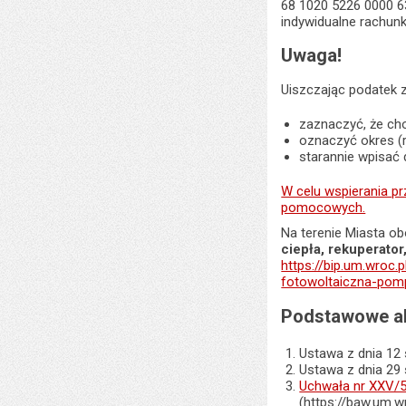
68 1020 5226 0000 6
indywidualne rachun
Uwaga!
Uiszczając podatek 
zaznaczyć, że ch
oznaczyć okres (r
starannie wpisać 
W celu wspierania p
pomocowych.
Na terenie Miasta o
ciepła, rekuperato
https://bip.um.wroc
fotowoltaiczna-pomp
Podstawowe ak
Ustawa z dnia 12 
Ustawa z dnia 29 
Uchwała nr XXV/5
(https://baw.um.