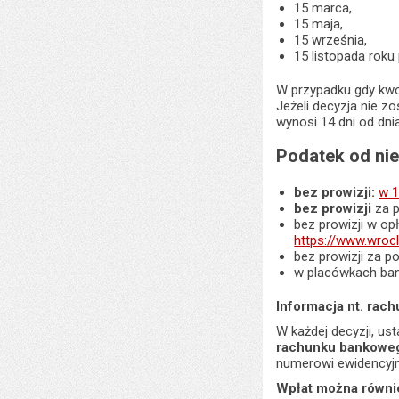
15 marca,
15 maja,
15 września,
15 listopada rok
W przypadku gdy kwot
Jeżeli decyzja nie z
wynosi 14 dni od dni
Podatek od ni
bez prowizji:
w 1
bez prowizji
za 
bez prowizji w o
https://www.wroc
bez prowizji za p
w placówkach ba
Informacja nt. rac
W każdej decyzji, us
rachunku bankoweg
numerowi ewidencyj
Wpłat można równi