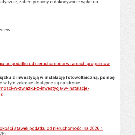
matycznie, zatem prosimy o dokonywanie wpłat na
zelew:
ienia od podatku od nieruchomości w ramach programów
ązku z inwestycją w instalację fotowoltaiczną, pompę
je w tym zakresie dostępne są na stronie:
omosci-w-zwiazku-z-inwestycja-w-instalacje-
ny
okości stawek podatku od nieruchomości na 2026 r.
25);