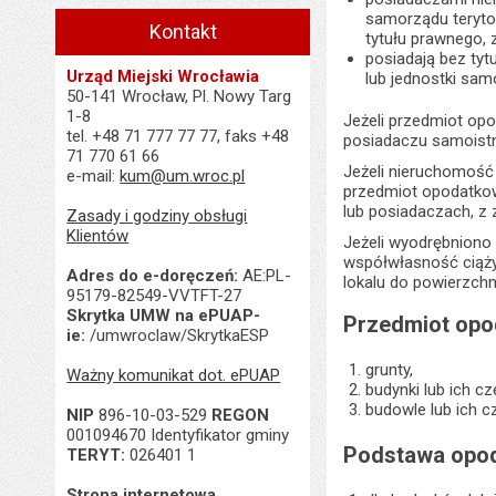
samorządu terytor
Kontakt
tytułu prawnego, 
posiadają bez tyt
Urząd Miejski Wrocławia
lub jednostki sam
50-141 Wrocław, Pl. Nowy Targ
1-8
Jeżeli przedmiot op
tel. +48 71 777 77 77, faks +48
posiadaczu samoist
71 770 61 66
Jeżeli nieruchomość
e-mail:
kum@um.wroc.pl
przedmiot opodatkow
lub posiadaczach, z 
Zasady i godziny obsługi
Klientów
Jeżeli wyodrębniono
współwłasność ciąży
Adres do e-doręczeń:
AE:PL-
lokalu do powierzch
95179-82549-VVTFT-27
Skrytka UMW na ePUAP-
Przedmiot opo
ie:
/umwroclaw/SkrytkaESP
grunty,
Ważny komunikat dot. ePUAP
budynki lub ich cz
budowle lub ich 
NIP
896-10-03-529
REGON
001094670 Identyfikator gminy
Podstawa opod
TERYT:
026401 1
Strona internetowa