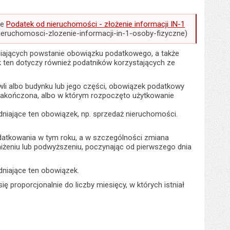
ie
Podatek od nieruchomości - złożenie informacji IN-1
ieruchomosci-zlozenie-informacji-in-1-osoby-fizyczne)
niających powstanie obowiązku podatkowego, a także
k ten dotyczy również podatników korzystających ze
owli albo budynku lub jego części, obowiązek podatkowy
zakończona, albo w którym rozpoczęto użytkowanie
niające ten obowiązek, np. sprzedaż nieruchomości.
datkowania w tym roku, a w szczególności zmiana
iżeniu lub podwyższeniu, poczynając od pierwszego dnia
niające ten obowiązek.
ę proporcjonalnie do liczby miesięcy, w których istniał