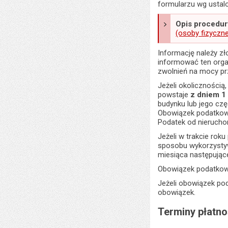
formularzu wg ustal
Opis procedur
(osoby fizyczn
Informację należy zł
informować ten organ
zwolnień na mocy pr
Jeżeli okolicznością
powstaje
z dniem 1
budynku lub jego cz
Obowiązek podatkowy
Podatek od nieruchom
Jeżeli w trakcie ro
sposobu wykorzystyw
miesiąca następujące
Obowiązek podatkowy
Jeżeli obowiązek pod
obowiązek.
Terminy płatno