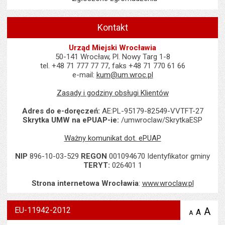
Kontakt
Urząd Miejski Wrocławia
50-141 Wrocław, Pl. Nowy Targ 1-8
tel. +48 71 777 77 77, faks +48 71 770 61 66
e-mail:
kum@um.wroc.pl
Zasady i godziny obsługi Klientów
Adres do e-doręczeń:
AE:PL-95179-82549-VVTFT-27
Skrytka UMW na ePUAP-ie:
/umwroclaw/SkrytkaESP
Ważny komunikat dot. ePUAP
NIP
896-10-03-529
REGON
001094670 Identyfikator gminy
TERYT:
026401 1
Strona internetowa Wrocławia
:
www.wroclaw.pl
EU-11942-2012
A
po
A
domyś
A
zmniejsz
tekst na
wielk
te