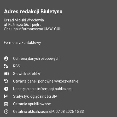
Pole wymagane
wynik działania: 5 plus 7
*
Adres redakcji Biuletynu
Urząd Miejski Wrocławia
*
ul. Kuźnicza 56, II piętro
Pole wymagane
Obsługa informatyczna UMW:
CUI
Formularz kontaktowy
Ochrona danych osobowych
RSS
Słownik skrótów
Otwarte dane i ponowne wykorzystanie
Udostępnianie informacji publicznej
Statystyki oglądalności BIP
Ostatnio opublikowane
Ostatnia aktualizacja BIP: 07.08.2026 15:33