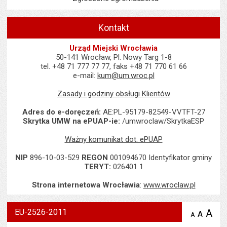
Kontakt
Urząd Miejski Wrocławia
50-141 Wrocław, Pl. Nowy Targ 1-8
tel. +48 71 777 77 77, faks +48 71 770 61 66
e-mail:
kum@um.wroc.pl
Zasady i godziny obsługi Klientów
Adres do e-doręczeń:
AE:PL-95179-82549-VVTFT-27
Skrytka UMW na ePUAP-ie:
/umwroclaw/SkrytkaESP
Ważny komunikat dot. ePUAP
NIP
896-10-03-529
REGON
001094670 Identyfikator gminy
TERYT:
026401 1
Strona internetowa Wrocławia
:
www.wroclaw.pl
EU-2526-2011
A
po
A
domyś
A
zmniejsz
tekst na
wielk
te