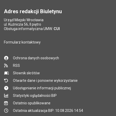
Pole wymagane
wynik działania: 5 plus 7
*
Adres redakcji Biuletynu
Urząd Miejski Wrocławia
*
ul. Kuźnicza 56, II piętro
Pole wymagane
Obsługa informatyczna UMW:
CUI
Formularz kontaktowy
Ochrona danych osobowych
RSS
Słownik skrótów
Otwarte dane i ponowne wykorzystanie
Udostępnianie informacji publicznej
Statystyki oglądalności BIP
Ostatnio opublikowane
Ostatnia aktualizacja BIP: 10.08.2026 14:54