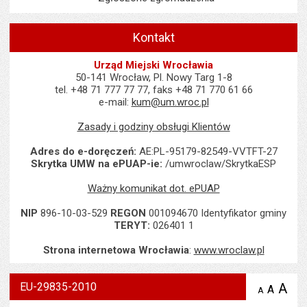
Kontakt
Urząd Miejski Wrocławia
50-141 Wrocław, Pl. Nowy Targ 1-8
tel. +48 71 777 77 77, faks +48 71 770 61 66
e-mail:
kum@um.wroc.pl
Zasady i godziny obsługi Klientów
Adres do e-doręczeń:
AE:PL-95179-82549-VVTFT-27
Skrytka UMW na ePUAP-ie:
/umwroclaw/SkrytkaESP
Ważny komunikat dot. ePUAP
NIP
896-10-03-529
REGON
001094670 Identyfikator gminy
TERYT:
026401 1
Strona internetowa Wrocławia
:
www.wroclaw.pl
EU-29835-2010
A
po
A
domyś
A
zmniejsz
tekst na
wielk
te