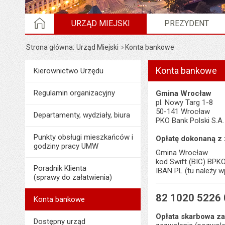
STRONA GŁÓWNA
URZĄD MIEJSKI
PREZYDENT
Strona główna
Urząd Miejski
Konta bankowe
Konta bankowe
Menu
Kierownictwo Urzędu
Urząd Miejski
Regulamin organizacyjny
Gmina Wrocław
pl. Nowy Targ 1-8
50-141 Wrocław
Departamenty, wydziały, biura
PKO Bank Polski S.A.
Punkty obsługi mieszkańców i
Opłatę dokonaną z
godziny pracy UMW
Gmina Wrocław
kod Swift (BIC) BP
Poradnik Klienta
IBAN PL (tu należy 
(sprawy do załatwienia)
82 1020 5226
Konta bankowe
Opłata skarbowa za
Dostępny urząd