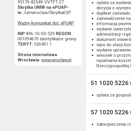
95179-82549-VVTFT-27
opłata za wydanie
Skrytka UMW na ePUAP-
decyzja o wyrejes
ie:
/umwroclaw/SkrytkaESP
duplikat zaświadc
zaświadczenie na 
Ważny komunikat dot. ePUAP
informacja pisemn
wydanie uwierzyte
NIP
896-10-03-529
REGON
administracji rzą
001094670 Identyfikator gminy
dokument stwierdz
TERYT:
026401 1
wpis do stacji kon
wydanie uprawnień
Strona internetowa
wniosek o przyzn
Wrocławia
:
www.wroclaw.pl
repatrianta kosz
Rzeczypospolitej P
51 1020 5226
opłata za gospo
57 1020 5226
zabezpieczenie r