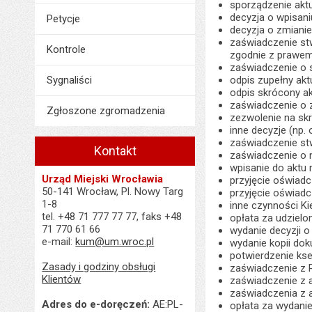
sporządzenie akt
decyzja o wpisani
Petycje
decyzja o zmianie 
zaświadczenie st
Kontrole
zgodnie z prawem
zaświadczenie o s
Sygnaliści
odpis zupełny akt
odpis skrócony ak
zaświadczenie o 
Zgłoszone zgromadzenia
zezwolenie na sk
inne decyzje (np.
zaświadczenie st
Kontakt
zaświadczenie o n
wpisanie do aktu
Urząd Miejski Wrocławia
przyjęcie oświad
50-141 Wrocław, Pl. Nowy Targ
przyjęcie oświadc
1-8
inne czynności K
tel. +48 71 777 77 77, faks +48
opłata za udziel
71 770 61 66
wydanie decyzji o
e-mail:
kum@um.wroc.pl
wydanie kopii dok
potwierdzenie ks
Zasady i godziny obsługi
zaświadczenie z 
Klientów
zaświadczenie z a
zaświadczenia z a
Adres do e-doręczeń:
AE:PL-
opłata za wydanie