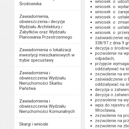
wniosek o udostę
Środowiska
wniosek o wydani
wniosek o zareje
Zawiadomienia,
wniosek o ustal
obwieszczenia i decyzje
wniosek o zmian
Wydziału Architektury i
wniosek o ustalen
Zabytków oraz Wydziału
wniosek o przeni
Planowania Przestrzennego
zaświadczenie wy
338/97 z dnia 9 gr
decyzja o środo
Zawiadomienia o lokalizacji
pozwolenie na wp
inwestycji mieszkaniowych w
odpadach,
trybie specustawy
przyjęcie wymagan
oddziaływać na ś
Zawiadomienia i
zezwolenie na emi
obwieszczenia Wydziału
zaświadczenie o b
Nieruchomości Skarbu
oddziaływać na ś
Państwa
decyzja o zatwier
decyzja o zatwier
pozwolenie na wy
Zawiadomienia i
wpis do rejestru 
obwieszczenia Wydziału
Wrocławia,
Nieruchomości Komunalnych
zezwolenie na pro
zezwolenie na pr
Skargi i wnioski
zezwolenie na zb