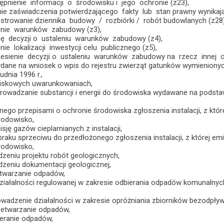
pnienie informacji o środowisku i jego ochronie (z23),
e zaświadczenia potwierdzającego fakty lub stan prawny wynika
strowanie dziennika budowy / rozbiórki / robót budowlanych (z28)
enie warunków zabudowy (z3),
ę decyzji o ustaleniu warunków zabudowy (z4),
ie lokalizacji inwestycji celu publicznego (z5),
esienie decyzji o ustaleniu warunków zabudowy na rzecz innej o
dane na wniosek o wpis do rejestru zwierząt gatunków wymienionyc
udnia 1996 r.,
wiskowych uwarunkowaniach,
rowadzanie substancji i energii do środowiska wydawane na podsta
ego przepisami o ochronie środowiska zgłoszenia instalacji, z któ
rodowisko,
sję gazów cieplarnianych z instalacji,
raku sprzeciwu do przedłożonego zgłoszenia instalacji, z której e
rodowisko,
dzeniu projektu robót geologicznych,
dzeniu dokumentacji geologicznej,
twarzanie odpadów,
działalności regulowanej w zakresie odbierania odpadów komunalnych
wadzenie działalności w zakresie opróżniania zbiorników bezodpływo
zetwarzanie odpadów,
ieranie odpadów,