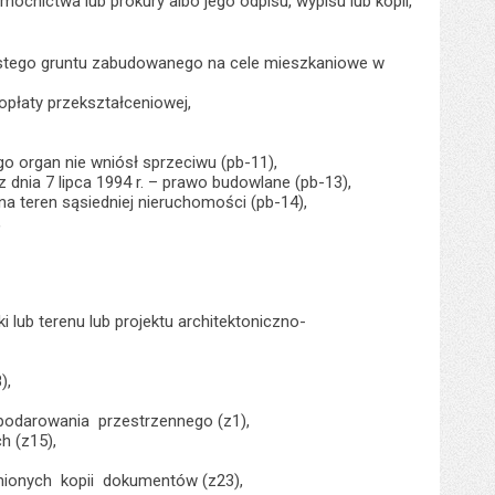
ocnictwa lub prokury albo jego odpisu, wypisu lub kopii,
ystego gruntu zabudowanego na cele mieszkaniowe w
płaty przekształceniowej,
o organ nie wniósł sprzeciwu (pb-11),
 dnia 7 lipca 1994 r. – prawo budowlane (pb-13),
na teren sąsiedniej nieruchomości (pb-14),
,
 lub terenu lub projektu architektoniczno-
),
odarowania przestrzennego (z1),
 (z15),
ionych kopii dokumentów (z23),