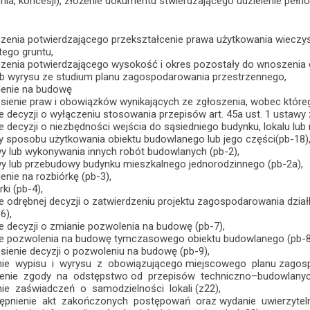
ia, koncesji), złożenie dokumentu stwierdzającego udzielenie pełnom
zenia potwierdzającego przekształcenie prawa użytkowania wiecz
tego gruntu,
zenia potwierdzającego wysokość i okres pozostały do wnoszenia o
ub wyrysu ze studium planu zagospodarowania przestrzennego,
lenie na budowę
sienie praw i obowiązków wynikających ze zgłoszenia, wobec któreg
 decyzji o wyłączeniu stosowania przepisów art. 45a ust. 1 ustawy z
 decyzji o niezbędności wejścia do sąsiedniego budynku, lokalu lub 
y sposobu użytkowania obiektu budowlanego lub jego części(pb-18)
y lub wykonywania innych robót budowlanych (pb-2),
y lub przebudowy budynku mieszkalnego jednorodzinnego (pb-2a),
nie na rozbiórkę (pb-3),
ki (pb-4),
 odrębnej decyzji o zatwierdzeniu projektu zagospodarowania działki
6),
 decyzji o zmianie pozwolenia na budowę (pb-7),
e pozwolenia na budowę tymczasowego obiektu budowlanego (pb-8
sienie decyzji o pozwoleniu na budowę (pb-9),
ie wypisu i wyrysu z obowiązującego miejscowego planu zagosp
enie zgody na odstępstwo od przepisów techniczno–budowlanych
e zaświadczeń o samodzielności lokali (z22),
ępnienie akt zakończonych postępowań oraz wydanie uwierzyteln