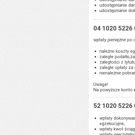
udostępnianie da
udostępnianie do
04 1020 5226
wpłaty pieniężne po
należne koszty eg
zaległe podatki,z
zaległości z tytu
zaległe opłaty z
nienależnie pobra
Uwaga!
Na powyższe konto
52 1020 5226
wpłaty dokonywan
egzekucyjne,
wpłaty kwot ściąg
wpłaty wierzyteln