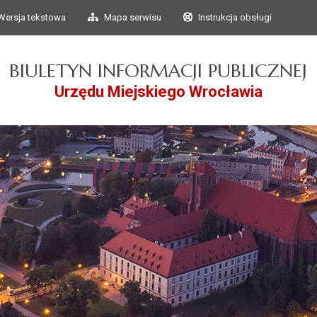
Przejdź do głównego
Przejdź do treści
Wersja tekstowa
Mapa serwisu
Instrukcja obsługi
menu
BIULETYN INFORMACJI PUBLICZNEJ
Urzędu Miejskiego Wrocławia