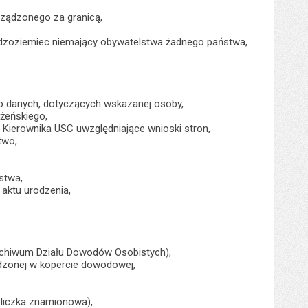
orządzonego za granicą,
cudzoziemiec niemający obywatelstwa żadnego państwa,
o danych, dotyczących wskazanej osoby,
żeńskiego,
 Kierownika USC uwzględniające wnioski stron,
two,
stwa,
 aktu urodzenia,
rchiwum Działu Dowodów Osobistych),
dzonej w kopercie dowodowej,
abliczka znamionowa),