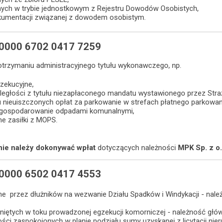
nych w trybie jednostkowym z Rejestru Dowodów Osobistych,
kumentacji związanej z dowodem osobistym.
 0000 6702 0417 7259
 otrzymaniu administracyjnego tytułu wykonawczego, np.
zekucyjne,
aległości z tytułu niezapłaconego mandatu wystawionego przez Straż
łu nieuiszczonych opłat za parkowanie w strefach płatnego parkowan
a gospodarowanie odpadami komunalnymi,
ne zasiłki z MOPS.
nie należy dokonywać wpłat
dotyczących należności
MPK Sp. z o.
 0000 6502 0417 4553
e przez dłużników na wezwanie Działu Spadków i Windykacji - nale
niętych w toku prowadzonej egzekucji komorniczej - należność głów
ości zaspokojonych w planie podziału sumy uzyskanej z licytacji ni