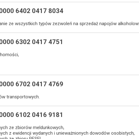
 0000 6402 0417 8034
anie ze wszystkich typów zezwoleń na sprzedaż napojów alkoholowyc
 0000 6302 0417 4751
chomości,
 0000 6702 0417 4769
ów transportowych.
 0000 6102 0416 9181
nych ze zbiorów meldunkowych,
nych z ewidencji wydanych i unieważnionych dowodów osobistych,
nych ze zbioru PESEL,