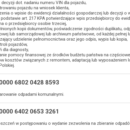
 decyzji dot. nadaniu numeru VIN dla pojazdu,
trowaniu pojazdu na wniosek klienta,
zenia o wpisie do ewidencji działalności gospodarczej lub decyzji o w
podstawie art. 217 KPA potwierdzające wpis przedsiębiorcy do ewide
a o przedsiębiorcy osobie trzeciej,
lnionych kopii dokumentów, poświadczenie zgodności duplikatu, odpi
dowej lub samorządowej lub archiwum państwowe, od każdej pełnej lu
ający udzielenie pełnomocnictwa oraz jego odpis, wypis lub kopia,
troli pojazdów,
 dla diagnosty,
anie pomocy finansowej ze środków budżetu państwa na częściowe
tów kosztów związanych z remontem, adaptacją lub wyposażeniem lo
olskiej.
 0000 6802 0428 8593
darowanie odpadami komunalnymi.
 0000 6402 0653 3261
oszczeń w postępowaniu o wydanie zezwolenia na zbieranie odpadó