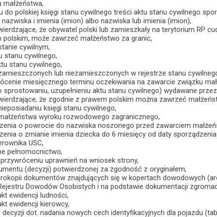
u małżeństwa,
u do polskiej księgi stanu cywilnego treści aktu stanu cywilnego sp
nazwiska i imienia (imion) albo nazwiska lub imienia (imion),
wierdzające, że obywatel polski lub zamieszkały na terytorium RP 
 polskim, może zawrzeć małżeństwo za granic,
tanie cywilnym,
u stanu cywilnego,
tu stanu cywilnego,
zamieszczonych lub niezamieszczonych w rejestrze stanu cywilneg
rócenie miesięcznego terminu oczekiwania na zawarcie związku mał
 o sprostowaniu, uzupełnieniu aktu stanu cywilnego) wydawane przez
wierdzające, że zgodnie z prawem polskim można zawrzeć małżeńs
ieposiadaniu księgi stanu cywilnego,
 małżeństwa wyroku rozwodowego zagranicznego,
czenia o powrocie do nazwiska noszonego przed zawarciem małżeń
zenia o zmianie imienia dziecka do 6 miesięcy od daty sporządzenia
ierownika USC,
one pełnomocnictwo,
 przywróceniu uprawnień na wniosek strony,
umentu (decyzji) potwierdzonej za zgodność z oryginałem,
erokopii dokumentów znajdujących się w kopertach dowodowych (a
Rejestru Dowodów Osobistych i na podstawie dokumentacji zgroma
kt ewidencji ludności,
kt ewidencji kierowcy,
 decyzji dot. nadania nowych cech identyfikacyjnych dla pojazdu (t