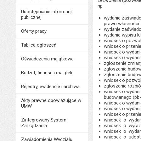
zezwolenia (pozwolen
np.:
Udostępnianie informacji
publicznej
wydanie zaświadc
prawo własności 
wydanie zaświadc
Oferty pracy
wydanie wypisu l
wniosek o pozwo
Tablica ogłoszeń
wniosek o przenie
wniosek o wydanie
wniosek o wydanie
Oświadczenia majątkowe
zgłoszenie zmian
zgłoszenie budow
Budżet, finanse i majątek
zgłoszenie budow
wniosek o pozwole
zgłoszenie rozbiór
Rejestry, ewidencje i archiwa
wniosek o wydanie
budowlanego (pb-
Akty prawne obowiązujące w
wniosek o wydanie
UMW
wniosek o wydani
wniosek o przenie
Zintegrowany System
wniosek o wydan
Zarządzania
wniosek o wyraż
wniosek o wydani
wniosek o udost
Zawiadomienia Wydziału