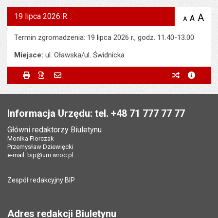
19 lipca 2026 R.
A
po
A
domyś
A
zmniejsz
tekst na
wielk
te
stronie
tekstu
Termin zgromadzenia: 19 lipca 2026 r., godz. 11.40-13.00
s
stron
Miejsce:
ul. Oławska/ul. Świdnicka
Metryczka
Powiadom znajomego
Odpowiedzialny za treść:
Bartłomiej Bajak
Drukuj
Zapisz do PDF
Powiadom znajomego
poprzednie w
metryc
Powiadom znajomego
Pole wymagane
Twoje imię i nazwisko
*
Data wytworzenia:
07.07.2026
Stopka
Opublikował w BIP:
Beata Krajewska-Nowak
Pole wymagane
Twój adres e-mail
*
Informacja Urzędu: tel. +48 71 777 77 77
Data opublikowania:
07.07.2026 14:57
Główni redaktorzy Biuletynu
Pole wymagane
Tytuł e-maila
*
Monika Florczak
Ostatnio zaktualizował:
Beata Krajewska-Nowak
Przemysław Dziewięcki
Data ostatniej aktualizacji:
07.07.2026 14:59
e-mail:
bip@um.wroc.pl
Pole wymagane
Adres e-mail znajomego
*
Liczba wyświetleń:
473
Zespół redakcyjny BIP
Pytanie antyspamowe
Podaj słownie
Pole wymagane
wynik działania: 16 minus 9
*
Adres redakcji Biuletynu