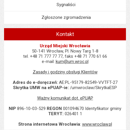
Sygnaliści
Zgłoszone zgromadzenia
Kontakt
Urząd Miejski Wrocławia
50-141 Wrocław, Pl. Nowy Targ 1-8
tel. +48 71 777 77 77, faks +48 71 770 61 66
e-mail:
kum@um.wroc.pl
Zasady i godziny obsługi Klientów
Adres do e-doręczeń:
AE:PL-95179-82549-VVTFT-27
Skrytka UMW na ePUAP-ie:
/umwroclaw/SkrytkaESP
Ważny komunikat dot. ePUAP
NIP
896-10-03-529
REGON
001094670 Identyfikator gminy
TERYT:
026401 1
Strona internetowa Wrocławia
:
www.wroclaw.pl