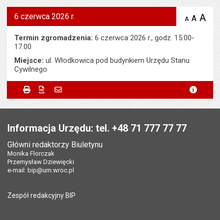
6 czerwca 2026 r.
A
po
A
domyś
A
zmniejsz
tekst na
wielk
te
stronie
tekstu
Termin zgromadzenia:
6 czerwca 2026 r., godz. 15.00-
s
stron
17.00
Miejsce:
ul. Włodkowica pod budynkiem Urzędu Stanu
Cywilnego
Metryczka
Powiadom znajomego
Odpowiedzialny za treść:
Bartłomiej Bajak
Drukuj
Zapisz do PDF
Powiadom znajomego
metryc
Powiadom znajomego
Pole wymagane
Twoje imię i nazwisko
*
Data wytworzenia:
01.06.2026
Stopka
Opublikował w BIP:
Beata Krajewska-Nowak
Pole wymagane
Twój adres e-mail
*
Informacja Urzędu: tel. +48 71 777 77 77
Data opublikowania:
01.06.2026 14:37
Główni redaktorzy Biuletynu
Pole wymagane
Tytuł e-maila
*
Monika Florczak
Liczba wyświetleń:
48
Przemysław Dziewięcki
e-mail:
bip@um.wroc.pl
Pole wymagane
Adres e-mail znajomego
*
Zespół redakcyjny BIP
Pytanie antyspamowe
Podaj słownie
Pole wymagane
wynik działania: 2 plus 8
*