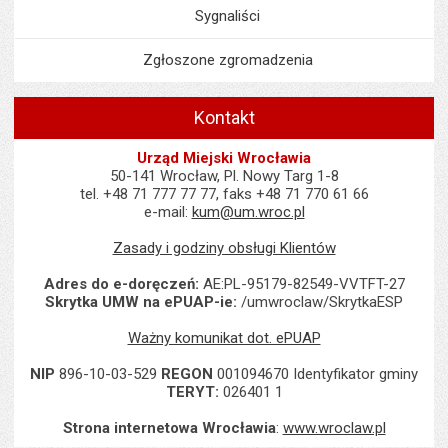
Sygnaliści
Zgłoszone zgromadzenia
Kontakt
Urząd Miejski Wrocławia
50-141 Wrocław, Pl. Nowy Targ 1-8
tel. +48 71 777 77 77, faks +48 71 770 61 66
e-mail:
kum@um.wroc.pl
Zasady i godziny obsługi Klientów
Adres do e-doręczeń:
AE:PL-95179-82549-VVTFT-27
Skrytka UMW na ePUAP-ie:
/umwroclaw/SkrytkaESP
Ważny komunikat dot. ePUAP
NIP
896-10-03-529
REGON
001094670 Identyfikator gminy
TERYT:
026401 1
Strona internetowa Wrocławia
:
www.wroclaw.pl