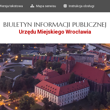
Przejdź do głównego
Przejdź do treści
Wersja tekstowa
Mapa serwisu
Instrukcja obsługi
menu
BIULETYN INFORMACJI PUBLICZNEJ
Urzędu Miejskiego Wrocławia