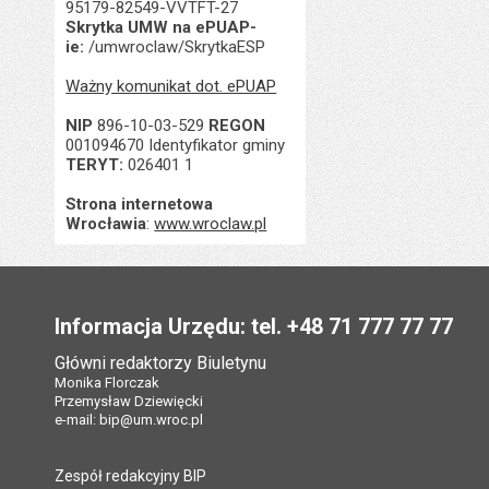
95179-82549-VVTFT-27
Skrytka UMW na ePUAP-
ie:
/umwroclaw/SkrytkaESP
Ważny komunikat dot. ePUAP
NIP
896-10-03-529
REGON
001094670 Identyfikator gminy
TERYT:
026401 1
Strona internetowa
Wrocławia
:
www.wroclaw.pl
Stopka
Informacja Urzędu: tel. +48 71 777 77 77
Główni redaktorzy Biuletynu
Monika Florczak
Przemysław Dziewięcki
e-mail:
bip@um.wroc.pl
Zespół redakcyjny BIP