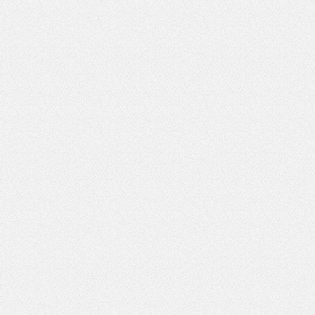
119
*
Pole wymagane