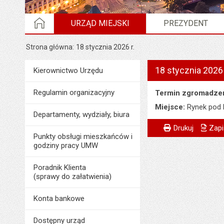
STRONA GŁÓWNA
URZĄD MIEJSKI
PREZYDENT
Strona główna
18 stycznia 2026 r.
18 stycznia 2026 
Menu
Kierownictwo Urzędu
Urząd Miejski
Regulamin organizacyjny
Termin zgromadzen
Miejsce:
Rynek pod 
Departamenty, wydziały, biura
Metryczka
Powiadom znajome
Odpowiedzialny za 
Drukuj
Zapi
Punkty obsługi mieszkańców i
Data wytworzenia:
godziny pracy UMW
Opublikował w BIP
Poradnik Klienta
(sprawy do załatwienia)
Data opublikowani
Ostatnio zaktualiz
Konta bankowe
Data ostatniej aktua
Dostępny urząd