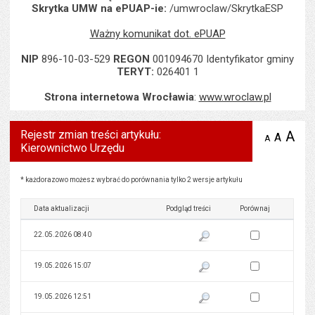
Skrytka UMW na ePUAP-ie:
/umwroclaw/SkrytkaESP
Ważny komunikat dot. ePUAP
NIP
896-10-03-529
REGON
001094670 Identyfikator gminy
TERYT:
026401 1
Strona internetowa Wrocławia
:
www.wroclaw.pl
Rejestr zmian treści artykułu:
A
po
A
domyś
A
zmniejsz
Kierownictwo Urzędu
tekst na
wielk
te
stronie
tekstu
s
stron
Rejestr zmian treści artykułu: Kierownictwo Urzędu
* każdorazowo możesz wybrać do porównania tylko 2 wersje artykułu
Data aktualizacji
Podgląd treści
Porównaj
Zaznacz wersję do 
22.05.2026 08:40
Pokaż podgląd wersji z dnia 22
Zaznacz wersję do 
19.05.2026 15:07
Pokaż podgląd wersji z dnia 19
Zaznacz wersję do 
19.05.2026 12:51
Pokaż podgląd wersji z dnia 19