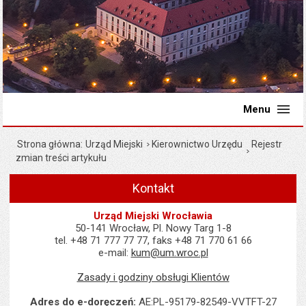
Menu
Strona główna
Urząd Miejski
Kierownictwo Urzędu
Rejestr
zmian treści artykułu
Kontakt
Urząd Miejski Wrocławia
50-141 Wrocław, Pl. Nowy Targ 1-8
tel. +48 71 777 77 77, faks +48 71 770 61 66
e-mail:
kum@um.wroc.pl
Zasady i godziny obsługi Klientów
Adres do e-doręczeń:
AE:PL-95179-82549-VVTFT-27