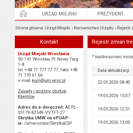
STRONA GŁÓWNA
URZĄD MIEJSKI
PREZYDENT
Strona główna
Urząd Miejski
Kierownictwo Urzędu
Rejestr 
Kontakt
Rejestr zmian tr
Urząd Miejski Wrocławia
Rejestr zmian treści
* każdorazowo możes
50-141 Wrocław, Pl. Nowy Targ
1-8
tel. +48 71 777 77 77, faks +48
Data aktualizacji
71 770 61 66
e-mail:
kum@um.wroc.pl
22.05.2026 08:40
Zasady i godziny obsługi
19.05.2026 15:07
Klientów
Adres do e-doręczeń:
AE:PL-
19.05.2026 12:51
95179-82549-VVTFT-27
Skrytka UMW na ePUAP-
19.05.2026 12:00
ie:
/umwroclaw/SkrytkaESP