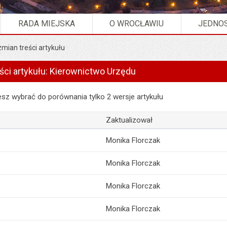
RADA MIEJSKA
O WROCŁAWIU
JEDNOS
zmian treści artykułu
eści artykułu: Kierownictwo Urzędu
 artykułu: Kierownictwo Urzędu
z wybrać do porównania tylko 2 wersje artykułu
Zaktualizował
Monika Florczak
Monika Florczak
Monika Florczak
Monika Florczak