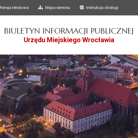
Przejdź do głównego
Przejdź do treści
Wersja tekstowa
Mapa serwisu
Instrukcja obsługi
menu
BIULETYN INFORMACJI PUBLICZNEJ
Urzędu Miejskiego Wrocławia