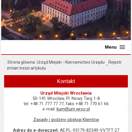
Menu
Strona główna
Urząd Miejski
Kierownictwo Urzędu
Rejestr
zmian treści artykułu
Kontakt
Urząd Miejski Wrocławia
50-141 Wrocław, Pl. Nowy Targ 1-8
tel. +48 71 777 77 77, faks +48 71 770 61 66
e-mail:
kum@um.wroc.pl
Zasady i godziny obsługi Klientów
Adres do e-doręczeń:
AE:PL-95179-82549-VVTFT-27