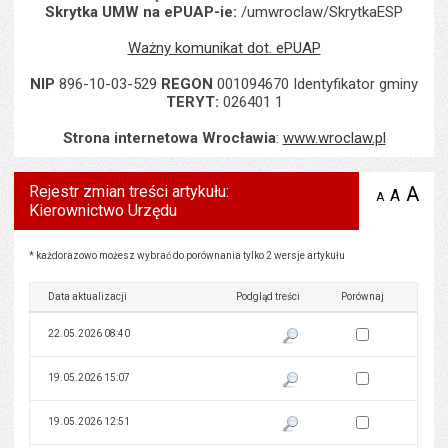
Skrytka UMW na ePUAP-ie:
/umwroclaw/SkrytkaESP
Ważny komunikat dot. ePUAP
NIP
896-10-03-529
REGON
001094670 Identyfikator gminy
TERYT:
026401 1
Strona internetowa Wrocławia
:
www.wroclaw.pl
Rejestr zmian treści artykułu:
A
po
A
domyś
A
zmniejsz
Kierownictwo Urzędu
tekst na
wielk
te
stronie
tekstu
s
stron
Rejestr zmian treści artykułu: Kierownictwo Urzędu
* każdorazowo możesz wybrać do porównania tylko 2 wersje artykułu
Data aktualizacji
Podgląd treści
Porównaj
Zaznacz wersję do 
22.05.2026 08:40
Pokaż podgląd wersji z dnia 22
Zaznacz wersję do 
19.05.2026 15:07
Pokaż podgląd wersji z dnia 19
Zaznacz wersję do 
19.05.2026 12:51
Pokaż podgląd wersji z dnia 19