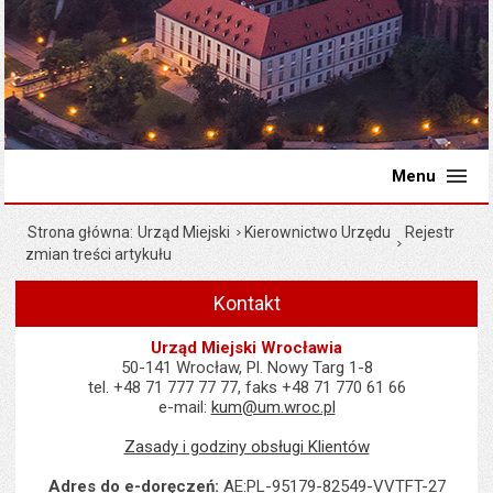
Menu
Strona główna
Urząd Miejski
Kierownictwo Urzędu
Rejestr
zmian treści artykułu
Kontakt
Urząd Miejski Wrocławia
50-141 Wrocław, Pl. Nowy Targ 1-8
tel. +48 71 777 77 77, faks +48 71 770 61 66
e-mail:
kum@um.wroc.pl
Zasady i godziny obsługi Klientów
Adres do e-doręczeń:
AE:PL-95179-82549-VVTFT-27