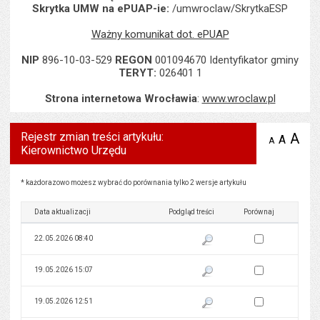
Skrytka UMW na ePUAP-ie:
/umwroclaw/SkrytkaESP
Ważny komunikat dot. ePUAP
NIP
896-10-03-529
REGON
001094670 Identyfikator gminy
TERYT:
026401 1
Strona internetowa Wrocławia
:
www.wroclaw.pl
Rejestr zmian treści artykułu:
A
po
A
domyś
A
zmniejsz
Kierownictwo Urzędu
tekst na
wielk
te
stronie
tekstu
s
stron
Rejestr zmian treści artykułu: Kierownictwo Urzędu
* każdorazowo możesz wybrać do porównania tylko 2 wersje artykułu
Data aktualizacji
Podgląd treści
Porównaj
Zaznacz wersję do 
22.05.2026 08:40
Pokaż podgląd wersji z dnia 22
Zaznacz wersję do 
19.05.2026 15:07
Pokaż podgląd wersji z dnia 19
Zaznacz wersję do 
19.05.2026 12:51
Pokaż podgląd wersji z dnia 19