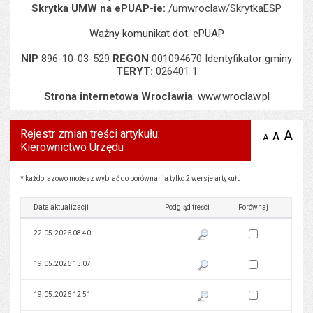
Skrytka UMW na ePUAP-ie:
/umwroclaw/SkrytkaESP
Ważny komunikat dot. ePUAP
NIP
896-10-03-529
REGON
001094670 Identyfikator gminy
TERYT:
026401 1
Strona internetowa Wrocławia
:
www.wroclaw.pl
Rejestr zmian treści artykułu:
A
po
A
domyś
A
zmniejsz
Kierownictwo Urzędu
tekst na
wielk
te
stronie
tekstu
s
stron
Rejestr zmian treści artykułu: Kierownictwo Urzędu
* każdorazowo możesz wybrać do porównania tylko 2 wersje artykułu
Data aktualizacji
Podgląd treści
Porównaj
Zaznacz wersję do 
22.05.2026 08:40
Pokaż podgląd wersji z dnia 22
Zaznacz wersję do 
19.05.2026 15:07
Pokaż podgląd wersji z dnia 19
Zaznacz wersję do 
19.05.2026 12:51
Pokaż podgląd wersji z dnia 19