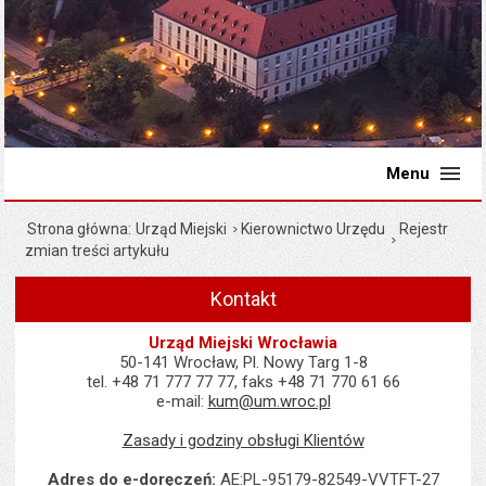
Menu
Strona główna
Urząd Miejski
Kierownictwo Urzędu
Rejestr
zmian treści artykułu
Kontakt
Urząd Miejski Wrocławia
50-141 Wrocław, Pl. Nowy Targ 1-8
tel. +48 71 777 77 77, faks +48 71 770 61 66
e-mail:
kum@um.wroc.pl
Zasady i godziny obsługi Klientów
Adres do e-doręczeń:
AE:PL-95179-82549-VVTFT-27