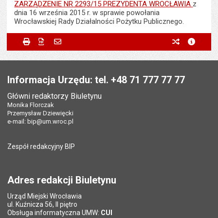
ZARZĄDZENIE NR 2293/15 PREZYDENTA WROCŁAWIA
z
dnia 16 września 2015 r. w sprawie powołania
Wrocławskiej Rady Działalności Pożytku Publicznego.
Metryczka
Powiadom znajomego
Odpowiedzialny za treść:
Rafał Florczak
Drukuj
Zapisz do PDF
Powiadom znajomego
poprzednie w
metryc
Powiadom znajomego
Pole wymagane
Twoje imię i nazwisko
*
Data wytworzenia:
22.09.2015
Stopka
Opublikował w BIP:
Monika Florczak
Pole wymagane
Twój adres e-mail
*
Informacja Urzędu: tel. +48 71 777 77 77
Data opublikowania:
22.09.2015 12:26
Główni redaktorzy Biuletynu
Pole wymagane
Tytuł e-maila
*
Monika Florczak
Ostatnio zaktualizował:
Monika Florczak
Przemysław Dziewięcki
Data ostatniej aktualizacji:
30.09.2020 08:20
e-mail:
bip@um.wroc.pl
Pole wymagane
Adres e-mail znajomego
*
Liczba wyświetleń:
1368
Zespół redakcyjny BIP
Pytanie antyspamowe
Podaj słownie
Pole wymagane
wynik działania: 11 minus 6
*
Adres redakcji Biuletynu
Urząd Miejski Wrocławia
*
ul. Kuźnicza 56, II piętro
Pole wymagane
Obsługa informatyczna UMW:
CUI