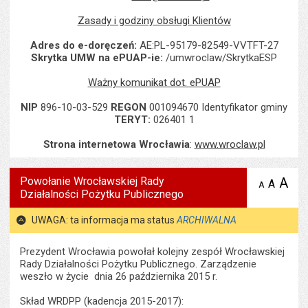
Zasady i godziny obsługi Klientów
Adres do e-doręczeń:
AE:PL-95179-82549-VVTFT-27
Skrytka UMW na ePUAP-ie:
/umwroclaw/SkrytkaESP
Ważny komunikat dot. ePUAP
NIP
896-10-03-529
REGON
001094670 Identyfikator gminy
TERYT:
026401 1
Strona internetowa Wrocławia
:
www.wroclaw.pl
Powołanie Wrocławskiej Rady
A
po
A
domyś
A
zmniejsz
Działalności Pożytku Publicznego
tekst na
wielk
te
stronie
tekstu
s
UWAGA: ta informacja ma status
ARCHIWALNA
stron
Prezydent Wrocławia powołał kolejny zespół Wrocławskiej
Rady Działalności Pożytku Publicznego. Zarządzenie
weszło w życie dnia 26 października 2015 r.
Skład WRDPP (kadencja 2015-2017):