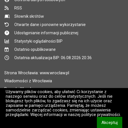
RSS
Słownik skrótów
Otwarte dane i ponowne wykorzystanie
Udostępnianie informacji publicznej
Statystyki oglądalności BIP
Ostatnio opublikowane
Ostatnia aktualizacja BIP: 06.08.2026 20:36
Strona Wrocławia: www.wroclaw.pl
Wiadomości z Wrocławia
Pogoda Wrocław
Używamy plików cookies, aby ułatwić Ci korzystanie z
naszego serwisu oraz do celów statystycznych. Jeśli nie
Rozkłady jazdy MPK Wrocław
blokujesz tych plików, to zgadzasz się na ich użycie oraz
Administratorem wroclaw.pl jest: ARAW
zapisanie w pamięci urządzenia. Pamiętaj, że możesz
samodzielnie zarządzać cookies, zmieniając ustawienia
przeglądarki. Więcej informacji w naszej polityce prywatności.
Wersja systemu: 2.8.30.09
Akceptuj
CMS i hosting: Logonet Sp. z o.o. w Bydgoszczy [2]
informacj