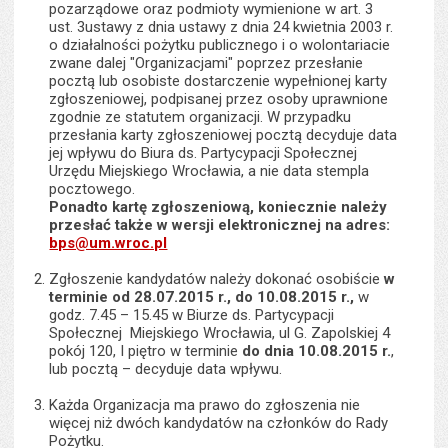
pozarządowe oraz podmioty wymienione w art. 3
ust. 3ustawy z dnia ustawy z dnia 24 kwietnia 2003 r.
o działalności pożytku publicznego i o wolontariacie
zwane dalej "Organizacjami" poprzez przesłanie
pocztą lub osobiste dostarczenie wypełnionej karty
zgłoszeniowej, podpisanej przez osoby uprawnione
zgodnie ze statutem organizacji. W przypadku
przesłania karty zgłoszeniowej pocztą decyduje data
jej wpływu do Biura ds. Partycypacji Społecznej
Urzędu Miejskiego Wrocławia, a nie data stempla
pocztowego.
Ponadto kartę zgłoszeniową, koniecznie należy
przesłać także w wersji elektronicznej na adres:
bps@um.wroc.pl
Zgłoszenie kandydatów należy dokonać osobiście
w
terminie od 28.07.2015 r., do 10.08.2015 r.,
w
godz. 7.45 – 15.45 w Biurze ds. Partycypacji
Społecznej Miejskiego Wrocławia, ul G. Zapolskiej 4
pokój 120, I piętro w terminie
do dnia 10.08.2015 r.
,
lub pocztą – decyduje data wpływu.
Każda Organizacja ma prawo do zgłoszenia nie
więcej niż dwóch kandydatów na członków do Rady
Pożytku.