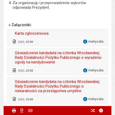
Za organizację i przeprowadzenie wyborów
odpowiada Prezydent.
Załączniki
Karta zgłoszeniowa
metryczka
DOC, 43 KB
dla 
Wytworzył:
Beata Bernacka
Oświadczenie kandydata na członka Wrocławskiej
Rady Działalności Pożytku Publicznego o wyrażeniu
Data wytworzenia:
27.07.2015
zgody na kandydowanie
Opublikował w BIP:
Monika Florczak
metryczka
DOC, 23 KB
dla 
Data opublikowania:
27.07.2015 14:41
Wytworzył:
Beata Bernacka
Oświadczenie kandydata na członka Wrocławskiej
Liczba pobrań:
350
Rady Działalności Pożytku Publicznego o
Data wytworzenia:
27.07.2015
niekaralności za przestępstwa umyślne
Opublikował w BIP:
Monika Florczak
metryczka
DOC, 23 KB
dla 
Data opublikowania:
27.07.2015 14:42
Wytworzył:
Beata Bernacka
Metryczka
Powiadom znajomego
Odpowiedzialny za treść:
Beata Bernacka
Drukuj
Zapisz do PDF
Powiadom znajomego
poprzednie w
metryc
Liczba pobrań:
335
Powiadom znajomego
Pole wymagane
Twoje imię i nazwisko
*