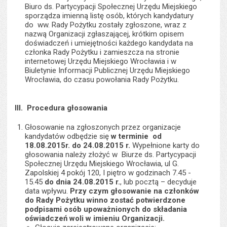
Biuro ds. Partycypacji Społecznej Urzędu Miejskiego
sporządza imienną listę osób, których kandydatury
do ww. Rady Pożytku zostały zgłoszone, wraz z
nazwą Organizacji zgłaszającej, krótkim opisem
doświadczeń i umiejętności każdego kandydata na
członka Rady Pożytku i zamieszcza na stronie
internetowej Urzędu Miejskiego Wrocławia i w
Biuletynie Informacji Publicznej Urzędu Miejskiego
Wrocławia, do czasu powołania Rady Pożytku.
III. Procedura głosowania
Głosowanie na zgłoszonych przez organizacje
kandydatów odbędzie się
w terminie od
18.08.2015r. do 24.08.2015 r.
Wypełnione karty do
głosowania należy złożyć w Biurze ds. Partycypacji
Społecznej Urzędu Miejskiego Wrocławia, ul G.
Zapolskiej 4 pokój 120, I piętro w godzinach 7.45 -
15.45
do dnia 24.08.2015 r.
, lub pocztą – decyduje
data wpływu.
Przy czym głosowanie na członków
do Rady Pożytku winno zostać potwierdzone
podpisami osób upoważnionych do składania
oświadczeń woli w imieniu Organizacji.