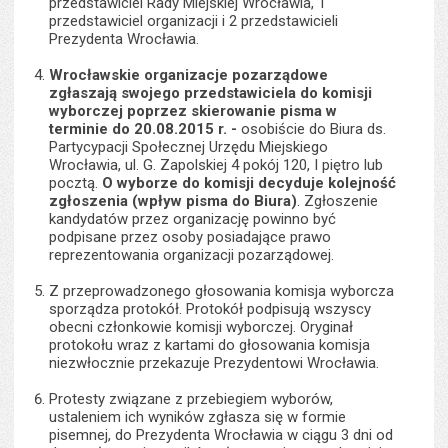
przedstawiciel Rady Miejskiej Wrocławia, 1
przedstawiciel organizacji i 2 przedstawicieli
Prezydenta Wrocławia.
Wrocławskie organizacje pozarządowe
zgłaszają swojego przedstawiciela do komisji
wyborczej poprzez skierowanie pisma w
terminie do 20.08.2015 r. -
osobiście do Biura ds.
Partycypacji Społecznej Urzędu Miejskiego
Wrocławia, ul. G. Zapolskiej 4 pokój 120, I piętro lub
pocztą.
O wyborze do komisji decyduje kolejność
zgłoszenia (wpływ pisma do Biura)
. Zgłoszenie
kandydatów przez organizację powinno być
podpisane przez osoby posiadające prawo
reprezentowania organizacji pozarządowej.
Z przeprowadzonego głosowania komisja wyborcza
sporządza protokół. Protokół podpisują wszyscy
obecni członkowie komisji wyborczej. Oryginał
protokołu wraz z kartami do głosowania komisja
niezwłocznie przekazuje Prezydentowi Wrocławia.
Protesty związane z przebiegiem wyborów,
ustaleniem ich wyników zgłasza się w formie
pisemnej, do Prezydenta Wrocławia w ciągu 3 dni od