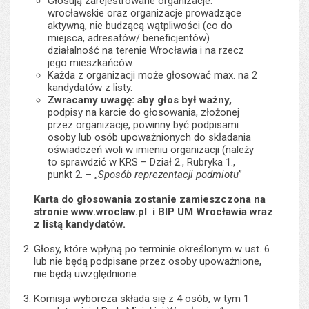
Głosują zarejestrowane organizacje:
wrocławskie oraz organizacje prowadzące
aktywną, nie budzącą wątpliwości (co do
miejsca, adresatów/ beneficjentów)
działalność na terenie Wrocławia i na rzecz
jego mieszkańców.
Każda z organizacji może głosować max. na 2
kandydatów z listy.
Zwracamy uwagę: aby głos był ważny,
podpisy na karcie do głosowania, złożonej
przez organizację, powinny być podpisami
osoby lub osób upoważnionych do składania
oświadczeń woli w imieniu organizacji (należy
to sprawdzić w KRS – Dział 2., Rubryka 1.,
punkt 2. – „
Sposób reprezentacji podmiotu
”
Karta do głosowania zostanie zamieszczona na
stronie www.wroclaw.pl i BIP UM Wrocławia wraz
z listą kandydatów.
Głosy, które wpłyną po terminie określonym w ust. 6
lub nie będą podpisane przez osoby upoważnione,
nie będą uwzględnione.
Komisja wyborcza składa się z 4 osób, w tym 1