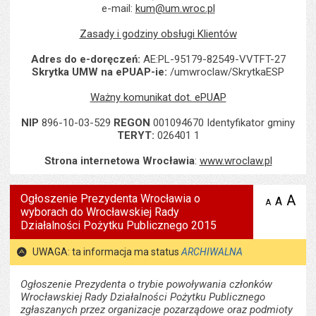
e-mail:
kum@um.wroc.pl
Zasady i godziny obsługi Klientów
Adres do e-doręczeń:
AE:PL-95179-82549-VVTFT-27
Skrytka UMW na ePUAP-ie:
/umwroclaw/SkrytkaESP
Ważny komunikat dot. ePUAP
NIP
896-10-03-529
REGON
001094670 Identyfikator gminy
TERYT:
026401 1
Strona internetowa Wrocławia
:
www.wroclaw.pl
Ogłoszenie Prezydenta Wrocławia o
A
po
A
domyś
A
zmniejsz
wyborach do Wrocławskiej Rady
tekst na
wielk
te
stronie
Działalności Pożytku Publicznego 2015
tekstu
s
stron
UWAGA: ta informacja ma status
ARCHIWALNA
Ogłoszenie Prezydenta o trybie powoływania członków
Wrocławskiej Rady Działalności Pożytku Publicznego
zgłaszanych przez organizacje pozarządowe oraz podmioty