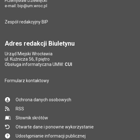
Przemysław Dziewięcki
Data opublikowania:
17.08.2012 14:14
e-mail:
bip@um.wroc.pl
Pole wymagane
Adres e-mail znajomego
*
Ostatnio zaktualizował:
Dariusz Strus
Zespół redakcyjny BIP
Pytanie antyspamowe
Podaj słownie
Data ostatniej aktualizacji:
07.03.2022 13:26
Pole wymagane
wynik działania: 5 plus 7
*
Liczba wyświetleń:
10312
Adres redakcji Biuletynu
Urząd Miejski Wrocławia
*
ul. Kuźnicza 56, II piętro
Pole wymagane
Obsługa informatyczna UMW:
CUI
Formularz kontaktowy
Ochrona danych osobowych
RSS
Słownik skrótów
Otwarte dane i ponowne wykorzystanie
Udostępnianie informacji publicznej