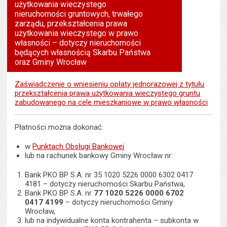
użytkowania wieczystego
tekst na
wielk
te
stronie
nieruchomości gruntowych, trwałego
tekstu
s
zarządu, przekształcenia prawa
stron
użytkowania wieczystego w prawo
własności – dotyczy nieruchomości
będących własnością Skarbu Państwa
oraz Gminy Wrocław
Zaświadczenie o wniesieniu opłaty jednorazowej z tytułu
przekształcenia prawa użytkowania wieczystego gruntu
zabudowanego na cele mieszkaniowe w prawo własności
Płatności można dokonać:
w
Punktach Obsługi Bankowej
lub na rachunek bankowy Gminy Wrocław nr:
Bank PKO BP S.A. nr 35 1020 5226 0000 6302 0417
4181 – dotyczy nieruchomości Skarbu Państwa,
Bank PKO BP S.A. nr
77 1020 5226 0000 6702
0417 4199
– dotyczy nieruchomości Gminy
Wrocław,
lub na indywidualne konta kontrahenta – subkonta w