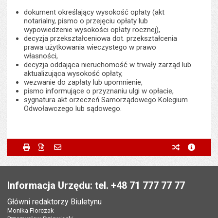
dokument określający wysokość opłaty (akt
notarialny, pismo o przejęciu opłaty lub
wypowiedzenie wysokości opłaty rocznej),
decyzja przekształceniowa dot. przekształcenia
prawa użytkowania wieczystego w prawo
własności,
decyzja oddająca nieruchomość w trwały zarząd lub
aktualizująca wysokość opłaty,
wezwanie do zapłaty lub upomnienie,
pismo informujące o przyznaniu ulgi w opłacie,
sygnatura akt orzeczeń Samorządowego Kolegium
Odwoławczego lub sądowego.
Metryczka
Powiadom znajomego
Podmiot udostępniający:
Urząd Miejski Wrocławia
Drukuj
Zapisz do PDF
Powiadom znajomego
poprzednie w
metryc
Powiadom znajomego
Pole wymagane
Twoje imię i nazwisko
*
Wytworzył:
Lucyna Król
Stopka
Odpowiedzialny za treść:
Tomasz Szewczyk
Pole wymagane
Twój adres e-mail
*
Informacja Urzędu: tel. +48 71 777 77 77
Data wytworzenia:
22.02.2011
Główni redaktorzy Biuletynu
Pole wymagane
Tytuł e-maila
*
Monika Florczak
Opublikował w BIP:
Tomasz Szewczyk