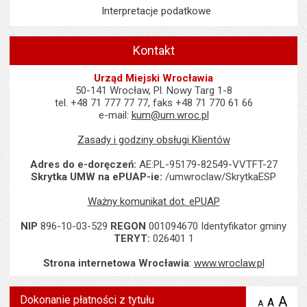
Interpretacje podatkowe
Kontakt
Urząd Miejski Wrocławia
50-141 Wrocław, Pl. Nowy Targ 1-8
tel. +48 71 777 77 77, faks +48 71 770 61 66
e-mail:
kum@um.wroc.pl
Zasady i godziny obsługi Klientów
Adres do e-doręczeń:
AE:PL-95179-82549-VVTFT-27
Skrytka UMW na ePUAP-ie:
/umwroclaw/SkrytkaESP
Ważny komunikat dot. ePUAP
NIP
896-10-03-529
REGON
001094670 Identyfikator gminy
TERYT:
026401 1
Strona internetowa Wrocławia
:
www.wroclaw.pl
Dokonanie płatności z tytułu
A
po
A
domyś
A
zmniejsz