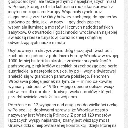
gospodarczym, ale także jednym z najpiękniejszych miast
w Polsce, którego oferta kulturalna może konkurować z
innymi metropoliami Europy. Wspaniały rynek oraz
ciągnące się wzdłuż Odry bulwary zachęcają do spacerów
zarówno za dnia, jak i w nocy — gdy dech zapiera
wspaniała iluminacja mostów i licznych nadodrzańskich
zabytków. O otwartości i gościnności wrocławian najlepiej
świadczą rzesze turystów, coraz liczniej i chętniej
odwiedzających nasze miasto.
Usytuowany na skrzyżowaniu dróg łączących wschód z
zachodem i północ z południem Europy Wrocław w swojej
1000-letniej historii kilkakrotnie zmieniał przynależność
państwową, z rąk królów czeskich przechodząc pod berło
austriackie, a następnie pruskie, by po II wojnie światowej
znaleźć się w granicach państwa polskiego. Fenomen
Wrocławia polega jednak na tym, że — mimo całkowitej
wymiany ludności w 1945 r. — jego obecne oblicze wciąż
odzwierciedla dorobek i tradycje wielu narodów, których
przedstawiciele znaleźli tu swój dom.
Położenie na 12 wyspach nad drugą co do wielkości rzeką
w Polsce i jej dopływami sprawia, że Wrocław często
nazywany jest Wenecją Północy. Z ponad 120 mostów
łączących wyspy najbardziej znany jest wiszący most
Grunwaldzki o niepowtarzalnej konstrukcji, dzięki której na