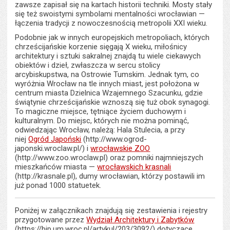
zawsze zapisał się na kartach historii techniki. Mosty stały
się też swoistymi symbolami mentalności wrocławian —
łączenia tradycji z nowoczesnością metropolii XXI wieku.
Podobnie jak w innych europejskich metropoliach, których
chrześcijańskie korzenie sięgają X wieku, miłośnicy
architektury i sztuki sakralnej znajdą tu wiele ciekawych
obiektów i dzieł, zwłaszcza w sercu stolicy
arcybiskupstwa, na Ostrowie Tumskim. Jednak tym, co
wyróżnia Wrocław na tle innych miast, jest położona w
centrum miasta Dzielnica Wzajemnego Szacunku, gdzie
świątynie chrześcijańskie wznoszą się tuż obok synagogi.
To magiczne miejsce, tętniące życiem duchowym i
kulturalnym. Do miejsc, których nie można pominąć,
odwiedzając Wrocław, należą: Hala Stulecia, a przy
niej
Ogród Japoński
(http://www.ogrod-
japonski.wroclaw.pl/) i
wrocławskie ZOO
(http://www.zoo.wroclaw.pl) oraz pomniki najmniejszych
mieszkańców miasta —
wrocławskich krasnali
(http://krasnale.pl), dumy wrocławian, którzy postawili im
już ponad 1000 statuetek.
Poniżej w załącznikach znajdują się zestawienia i rejestry
przygotowane przez
Wydział Architektury i Zabytków
(https://bip.um.wroc.pl/artykul/203/3092/) dotyczące