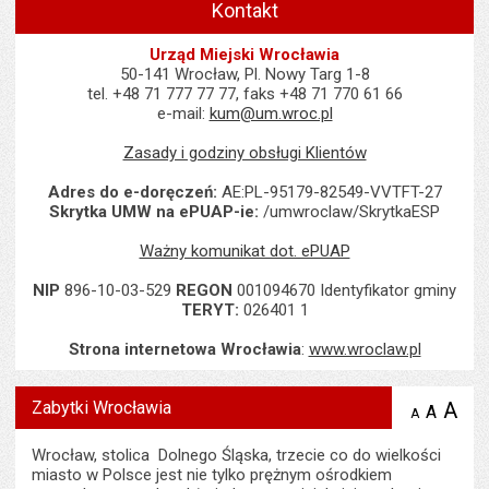
Kontakt
Urząd Miejski Wrocławia
50-141 Wrocław, Pl. Nowy Targ 1-8
tel. +48 71 777 77 77, faks +48 71 770 61 66
e-mail:
kum@um.wroc.pl
Zasady i godziny obsługi Klientów
Adres do e-doręczeń:
AE:PL-95179-82549-VVTFT-27
Skrytka UMW na ePUAP-ie:
/umwroclaw/SkrytkaESP
Ważny komunikat dot. ePUAP
NIP
896-10-03-529
REGON
001094670 Identyfikator gminy
TERYT:
026401 1
Strona internetowa Wrocławia
:
www.wroclaw.pl
Zabytki Wrocławia
A
po
A
domyś
A
zmniejsz
tekst na
wielk
te
stronie
tekstu
Wrocław, stolica Dolnego Śląska, trzecie co do wielkości
s
stron
miasto w Polsce jest nie tylko prężnym ośrodkiem