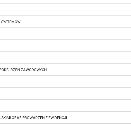
Ń SYSTEMÓW
EWIDENCJONOWANIE WYPADKÓW PRZY PRACY, CHORÓB I PODEJRZEŃ ZAWODOWYCH
JSKIMI ORAZ PROWADZENIE EWIDENCJI