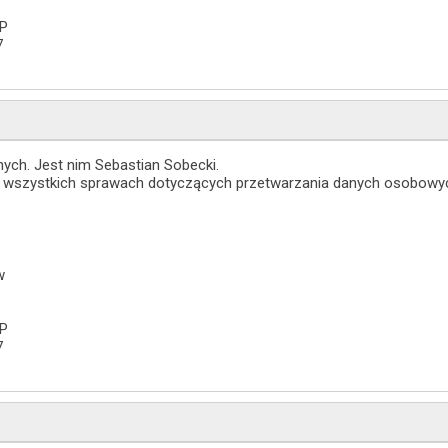
SP
7
ych. Jest nim Sebastian Sobecki.
e wszystkich sprawach dotyczących przetwarzania danych osobowyc
w
SP
7