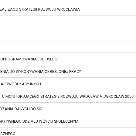
REALIZACJI STRATEGII ROZWOJU WROCŁAWIA
, OPROGRAMOWANIA LUB USŁUGI
ZENIA DO WYKONYWANIA OKREŚLONEJ PRACY
IAŁÓW EDUKACYJNYCH
ORMOWANIE O PRACACH KOMITETU MONITORUJĄCEGO STRATEGIĘ ROZWOJU WROCŁAWIA ,,WROCŁAW 2050’’
DZANIA DANYCH DO SIO
AKTYWNEGO UDZIAŁU W ŻYCIU SPOŁECZNYM
ICZNEGO