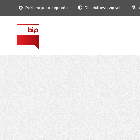
Deklaracja dostępności
Dla słabowidzących