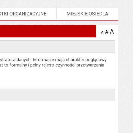
TKI ORGANIZACYJNE
MIEJSKIE OSIEDLA
A
powię
A
domyślna
A
zmniejsz
tekst na
wielkość
tekst 
stronie
tekstu na
stron
stronie
stratora danych. Informacje mają charakter poglądowy
 to formalny i pełny rejestr czynności przetwarzania