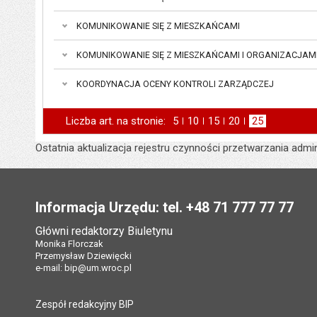
KOMUNIKOWANIE SIĘ Z MIESZKAŃCAMI
KOMUNIKOWANIE SIĘ Z MIESZKAŃCAMI I ORGANIZACJAM
KOORDYNACJA OCENY KONTROLI ZARZĄDCZEJ
Liczba art. na stronie:
Pokaż
5
elementów na stronie
Pokaż
10
elementów
Pokaż
15
elementów
Pokaż
20
elementów
Pokaż
25
elementów
na stronie
na stronie
na stronie
na stronie
Ostatnia aktualizacja rejestru czynności przetwarzania admi
Stopka
Informacja Urzędu: tel. +48 71 777 77 77
Główni redaktorzy Biuletynu
Monika Florczak
Przemysław Dziewięcki
e-mail:
bip@um.wroc.pl
Zespół redakcyjny BIP