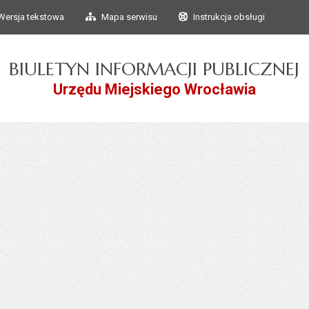
Przejdź do głównego
Przejdź do treści
Wersja tekstowa
Mapa serwisu
Instrukcja obsługi
menu
BIULETYN INFORMACJI PUBLICZNEJ
Urzędu Miejskiego Wrocławia