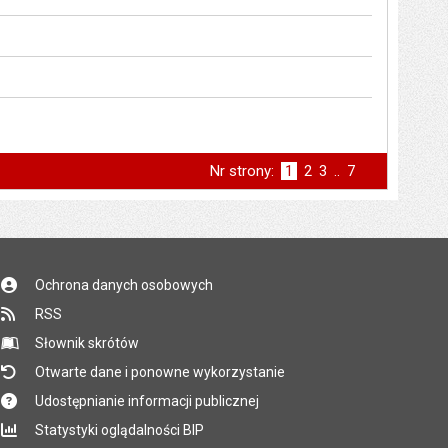
Nr strony:
Strona
1
Strona
2
Strona
3
..
Strona
7
st
następna
Ochrona danych osobowych
RSS
Słownik skrótów
Otwarte dane i ponowne wykorzystanie
Udostępnianie informacji publicznej
Statystyki oglądalności BIP