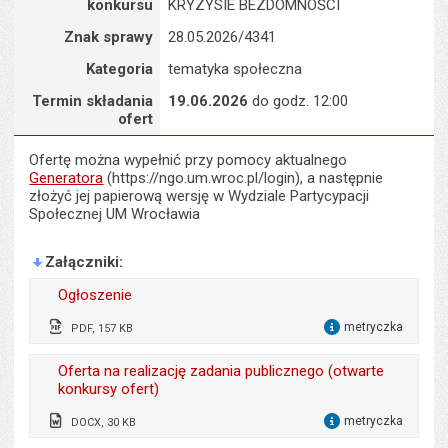
s
konkursu
KRYZYSIE BEZDOMNOŚCI
stron
Znak sprawy
28.05.2026/4341
Kategoria
tematyka społeczna
Termin składania
19.06.2026
do godz. 12:00
ofert
Ofertę można wypełnić przy pomocy aktualnego
Generatora
(https://ngo.um.wroc.pl/login), a następnie
złożyć jej papierową wersję w Wydziale Partycypacji
Społecznej UM Wrocławia
Załączniki
Ogłoszenie
metryczka
PDF, 157 KB
dla 
Wytworzył:
Jacek Pluta
Oferta na realizację zadania publicznego (otwarte
konkursy ofert)
Data wytworzenia:
28.05.2026
metryczka
DOCX, 30 KB
Opublikował w BIP:
Agnieszka Madejowicz
dla 