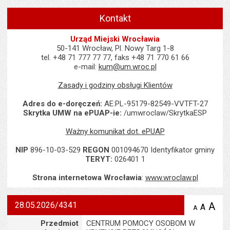
Kontakt
Urząd Miejski Wrocławia
50-141 Wrocław, Pl. Nowy Targ 1-8
tel. +48 71 777 77 77, faks +48 71 770 61 66
e-mail:
kum@um.wroc.pl
Zasady i godziny obsługi Klientów
Adres do e-doręczeń:
AE:PL-95179-82549-VVTFT-27
Skrytka UMW na ePUAP-ie:
/umwroclaw/SkrytkaESP
Ważny komunikat dot. ePUAP
NIP
896-10-03-529
REGON
001094670 Identyfikator gminy
TERYT:
026401 1
Strona internetowa Wrocławia
:
www.wroclaw.pl
28.05.2026/4341
A
po
A
domyś
A
zmniejsz
tekst na
wielk
te
Szczegóły
Przedmiot
CENTRUM POMOCY OSOBOM W
stronie
tekstu