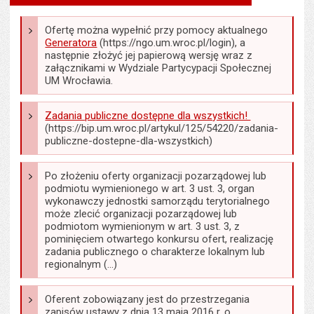
tekstu
s
stron
Ofertę można wypełnić przy pomocy aktualnego
Generatora
(https://ngo.um.wroc.pl/login), a
następnie złożyć jej papierową wersję wraz z
załącznikami w Wydziale Partycypacji Społecznej
UM Wrocławia.
Zadania publiczne dostępne dla wszystkich!
(https://bip.um.wroc.pl/artykul/125/54220/zadania-
publiczne-dostepne-dla-wszystkich)
Po złożeniu oferty organizacji pozarządowej lub
podmiotu wymienionego w art. 3 ust. 3, organ
wykonawczy jednostki samorządu terytorialnego
może zlecić organizacji pozarządowej lub
podmiotom wymienionym w art. 3 ust. 3, z
pominięciem otwartego konkursu ofert, realizację
zadania publicznego o charakterze lokalnym lub
regionalnym (...)
Oferent zobowiązany jest do przestrzegania
zapisów ustawy z dnia 13 maja 2016 r. o