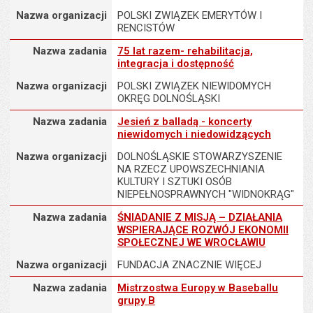
Nazwa organizacji
POLSKI ZWIĄZEK EMERYTÓW I
RENCISTÓW
Nazwa zadania
Nazwa zadania
75 lat razem- rehabilitacja,
integracja i dostępność
Nazwa organizacji
POLSKI ZWIĄZEK NIEWIDOMYCH
OKRĘG DOLNOŚLĄSKI
Nazwa zadania
Nazwa zadania
Jesień z balladą - koncerty
niewidomych i niedowidzących
Nazwa organizacji
DOLNOŚLĄSKIE STOWARZYSZENIE
NA RZECZ UPOWSZECHNIANIA
KULTURY I SZTUKI OSÓB
NIEPEŁNOSPRAWNYCH "WIDNOKRĄG"
Nazwa zadania
Nazwa zadania
ŚNIADANIE Z MISJĄ – DZIAŁANIA
WSPIERAJĄCE ROZWÓJ EKONOMII
SPOŁECZNEJ WE WROCŁAWIU
Nazwa organizacji
FUNDACJA ZNACZNIE WIĘCEJ
Nazwa zadania
Nazwa zadania
Mistrzostwa Europy w Baseballu
grupy B