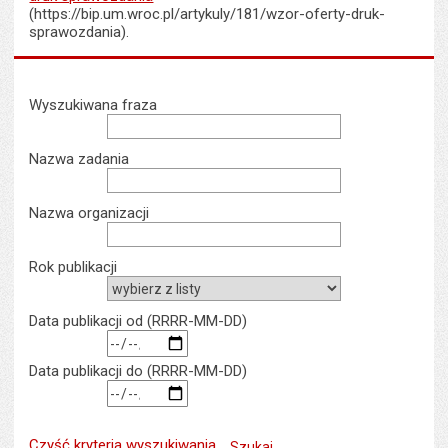
(https://bip.um.wroc.pl/artykuly/181/wzor-oferty-druk-
sprawozdania).
Wyszukiwarka
Wyszukiwana fraza
Nazwa zadania
Nazwa organizacji
rok publikacji
rok myślnik miesiąc myślnik dz
Data publikacji od (RRRR-MM-DD)
rok myślnik miesiąc myślnik dz
Data publikacji do (RRRR-MM-DD)
Czyść kryteria wyszukiwania