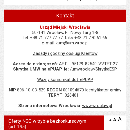
Kontakt
Urząd Miejski Wrocławia
50-141 Wrocław, Pl. Nowy Targ 1-8
tel. +48 71 777 77 77, faks +48 71 770 61 66
e-mail:
kum@um.wroc.pl
Zasady i godziny obsługi Klientów
Adres do e-doręczeń:
AE:PL-95179-82549-VVTFT-27
Skrytka UMW na ePUAP-ie:
/umwroclaw/SkrytkaESP
Ważny komunikat dot. ePUAP
NIP
896-10-03-529
REGON
001094670 Identyfikator gminy
TERYT:
026401 1
Strona internetowa Wrocławia
:
www.wroclaw.pl
A
po
A
domyś
A
zmniejsz
Oferty NGO w trybie bezkonkursowym
tekst na
wielk
te
(art. 19a)
stronie