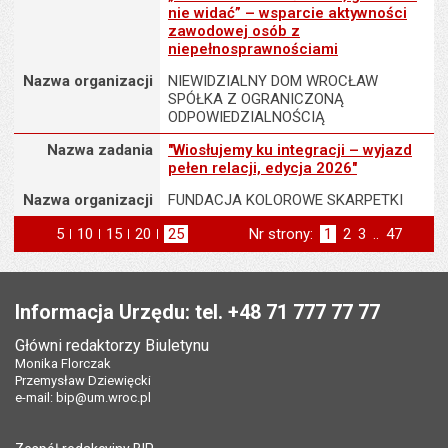
nie widać” – wsparcie aktywności
zawodowej osób z
niepełnosprawnościami
Nazwa organizacji
NIEWIDZIALNY DOM WROCŁAW
SPÓŁKA Z OGRANICZONĄ
ODPOWIEDZIALNOŚCIĄ
Nazwa zadania
Nazwa zadania
"Wiosłujemy ku integracji – wyjazd
pełen relacji, edycja 2026"
Nazwa organizacji
FUNDACJA KOLOROWE SKARPETKI
5
elementów na stronie
10
elementów
15
elementów
20
elementów
25
elementów
Nr strony:
Strona
1
Strona
2
Strona
3
..
Strona
47
na stronie
na stronie
na stronie
na stronie
st
następna
Stopka
Informacja Urzędu: tel. +48 71 777 77 77
Główni redaktorzy Biuletynu
Monika Florczak
Przemysław Dziewięcki
e-mail:
bip@um.wroc.pl