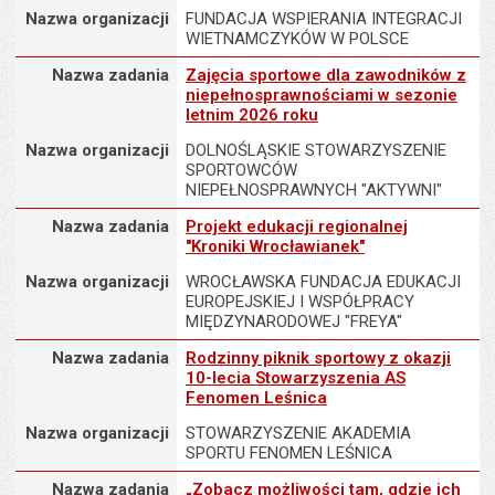
Nazwa organizacji
FUNDACJA WSPIERANIA INTEGRACJI
WIETNAMCZYKÓW W POLSCE
Nazwa zadania
Nazwa zadania
Zajęcia sportowe dla zawodników z
niepełnosprawnościami w sezonie
letnim 2026 roku
Nazwa organizacji
DOLNOŚLĄSKIE STOWARZYSZENIE
SPORTOWCÓW
NIEPEŁNOSPRAWNYCH "AKTYWNI"
Nazwa zadania
Nazwa zadania
Projekt edukacji regionalnej
"Kroniki Wrocławianek"
Nazwa organizacji
WROCŁAWSKA FUNDACJA EDUKACJI
EUROPEJSKIEJ I WSPÓŁPRACY
MIĘDZYNARODOWEJ "FREYA"
Nazwa zadania
Nazwa zadania
Rodzinny piknik sportowy z okazji
10-lecia Stowarzyszenia AS
Fenomen Leśnica
Nazwa organizacji
STOWARZYSZENIE AKADEMIA
SPORTU FENOMEN LEŚNICA
Nazwa zadania
Nazwa zadania
„Zobacz możliwości tam, gdzie ich