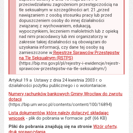
przeciwdziałaniu zagrożeniom przestępczością na
tle seksualnym w szczególności art. 21 „przed
nawiązaniem z osobą stosunku pracy lub przed
dopuszczeniem osoby do innej działalności
związanej z wychowaniem, edukacją,
wypoczynkiem, leczeniem małoletnich lub z opieką
nad nimi pracodawcy lub inni organizatorzy w
zakresie takiej działalności są obowiązani do
uzyskania informacji, czy dane tej osoby są
zamieszczone w
Rejestrze Sprawców Przestępstw
na Tle Seksualnym (RSTPS)
(https://bip.ms.gov.pl/pl/rejestry-i-ewidencje/rejestr-
sprawcow-przestepstw-na-tle-seksualnym/)
Artykuł 19 a Ustawy z dnia 24 kwietnia 2003 r. o
działalności pożytku publicznego i o wolontariacie.
Numery rachunków bankowych Gminy Wrocław do zwrotu
dotacji
(https://bip.um.wroc.pl/contents/content/100/16894)
Lista dokumentów, które należy dołączyć składając
wniosek
- plik do pobrania w formacie .pdf (66 KB)
Pliki do pobrania znajdują się na stronie
Wzór oferty,
druk sprawozdania