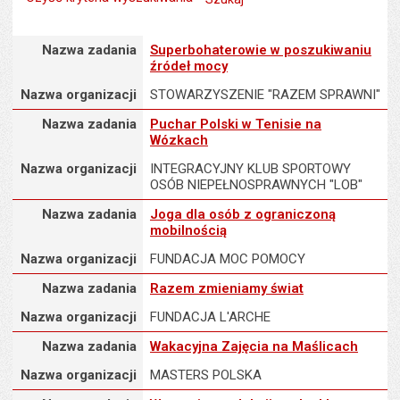
Nazwa zadania
Nazwa zadania
Superbohaterowie w poszukiwaniu
źródeł mocy
Nazwa organizacji
STOWARZYSZENIE "RAZEM SPRAWNI"
Nazwa zadania
Nazwa zadania
Puchar Polski w Tenisie na
Wózkach
Nazwa organizacji
INTEGRACYJNY KLUB SPORTOWY
OSÓB NIEPEŁNOSPRAWNYCH "LOB"
Nazwa zadania
Nazwa zadania
Joga dla osób z ograniczoną
mobilnością
Nazwa organizacji
FUNDACJA MOC POMOCY
Nazwa zadania
Nazwa zadania
Razem zmieniamy świat
Nazwa organizacji
FUNDACJA L'ARCHE
Nazwa zadania
Nazwa zadania
Wakacyjna Zajęcia na Maślicach
Nazwa organizacji
MASTERS POLSKA
Nazwa zadania