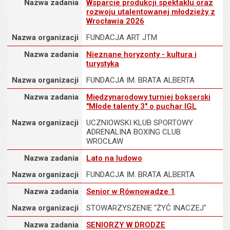
Nazwa zadania
Wsparcie produkcji spektaklu oraz
rozwoju utalentowanej młodzieży z
Wrocławia 2026
Nazwa organizacji
FUNDACJA ART JTM
Nazwa zadania
Nazwa zadania
Nieznane horyzonty - kultura i
turystyka
Nazwa organizacji
FUNDACJA IM. BRATA ALBERTA
Nazwa zadania
Nazwa zadania
Międzynarodowy turniej bokserski
"Młode talenty 3" o puchar IGL
Nazwa organizacji
UCZNIOWSKI KLUB SPORTOWY
ADRENALINA BOXING CLUB
WROCŁAW
Nazwa zadania
Nazwa zadania
Lato na ludowo
Nazwa organizacji
FUNDACJA IM. BRATA ALBERTA
Nazwa zadania
Nazwa zadania
Senior w Równowadze 1
Nazwa organizacji
STOWARZYSZENIE "ŻYĆ INACZEJ"
Nazwa zadania
Nazwa zadania
SENIORZY W DRODZE