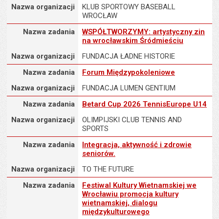
Nazwa organizacji
KLUB SPORTOWY BASEBALL
WROCŁAW
Nazwa zadania
Nazwa zadania
WSPÓŁTWORZYMY: artystyczny zin
na wrocławskim Śródmieściu
Nazwa organizacji
FUNDACJA ŁADNE HISTORIE
Nazwa zadania
Nazwa zadania
Forum Międzypokoleniowe
Nazwa organizacji
FUNDACJA LUMEN GENTIUM
Nazwa zadania
Nazwa zadania
Betard Cup 2026 TennisEurope U14
Nazwa organizacji
OLIMPIJSKI CLUB TENNIS AND
SPORTS
Nazwa zadania
Nazwa zadania
Integracja, aktywność i zdrowie
seniorów.
Nazwa organizacji
TO THE FUTURE
Nazwa zadania
Nazwa zadania
Festiwal Kultury Wietnamskiej we
Wrocławiu promocja kultury
wietnamskiej, dialogu
międzykulturowego