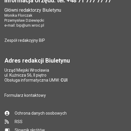
Informacja Urzędu: tel. +48 71 777 77 77
Opublikował w BIP:
Anna Morawska
Data
11.06.2026 12:56
opublikowania:
Główni redaktorzy Biuletynu
Data
03.06.2026 11:47
Monika Florczak
opublikowania:
Liczba pobrań:
27
Twój
Przemysław Dziewięcki
Pole wymagane
adres
e-mail:
bip@um.wroc.pl
Ostatnio
Anna Morawska
e-mail
zaktualizował:
*
Zespół redakcyjny BIP
Data ostatniej
11.06.2026 12:56
aktualizacji:
Liczba wyświetleń:
85
Tytuł
Pole wymagane
Adres redakcji Biuletynu
e-
maila
Urząd Miejski Wrocławia
*
ul. Kuźnicza 56, II piętro
Obsługa informatyczna UMW:
CUI
Adres e-
Formularz kontaktowy
Pole wymagane
mail
znajomego
*
Ochrona danych osobowych
RSS
Słownik skrótów
Pytanie antyspamowe