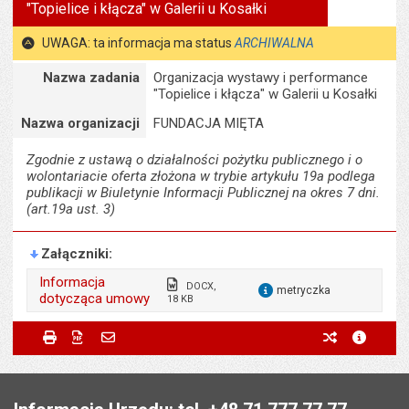
"Topielice i kłącza" w Galerii u Kosałki
tekst na
wielk
te
stronie
tekstu
s
UWAGA: ta informacja ma status
ARCHIWALNA
stron
Szczegóły
Nazwa zadania
Organizacja wystawy i performance
"Topielice i kłącza" w Galerii u Kosałki
Nazwa organizacji
FUNDACJA MIĘTA
Zgodnie z ustawą o działalności pożytku publicznego i o
wolontariacie oferta złożona w trybie artykułu 19a podlega
publikacji w Biuletynie Informacji Publicznej na okres 7 dni.
(art.19a ust. 3)
Załączniki
Informacja
DOCX,
metryczka
dotycząca umowy
18 KB
dla załącznika informacja dotycząca umo
Wytworzył:
Beata Bernacka
Metryczka
Powiadom znajomego
Odpowiedzialny za
Anna Kieler
Drukuj
Zapisz do PDF
Powiadom znajomego
poprzednie w
metryc
Powiadom znajomego
treść:
Twoje
Data wytworzenia:
Pole wymagane
11.06.2026
imię i
Stopka
Data wytworzenia:
03.06.2026
nazwisko
Opublikował w BIP:
Anna Morawska
*