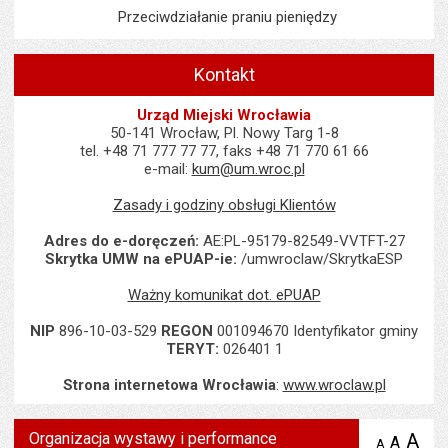
Przeciwdziałanie praniu pieniędzy
Kontakt
Urząd Miejski Wrocławia
50-141 Wrocław, Pl. Nowy Targ 1-8
tel. +48 71 777 77 77, faks +48 71 770 61 66
e-mail:
kum@um.wroc.pl
Zasady i godziny obsługi Klientów
Adres do e-doręczeń:
AE:PL-95179-82549-VVTFT-27
Skrytka UMW na ePUAP-ie:
/umwroclaw/SkrytkaESP
Ważny komunikat dot. ePUAP
NIP
896-10-03-529
REGON
001094670 Identyfikator gminy
TERYT:
026401 1
Strona internetowa Wrocławia
:
www.wroclaw.pl
Organizacja wystawy i performance
A
po
A
domyś
A
zmniejsz