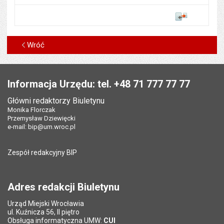
Porównaj
Wróć
Stopka
Informacja Urzędu: tel. +48 71 777 77 77
Główni redaktorzy Biuletynu
Monika Florczak
Przemysław Dziewięcki
e-mail:
bip@um.wroc.pl
Zespół redakcyjny BIP
Adres redakcji Biuletynu
Urząd Miejski Wrocławia
ul. Kuźnicza 56, II piętro
Obsługa informatyczna UMW:
CUI