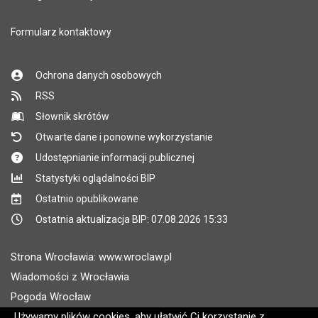
Formularz kontaktowy
Ochrona danych osobowych
RSS
Słownik skrótów
Otwarte dane i ponowne wykorzystanie
Udostępnianie informacji publicznej
Statystyki oglądalności BIP
Ostatnio opublikowane
Ostatnia aktualizacja BIP: 07.08.2026 15:33
Strona Wrocławia: www.wroclaw.pl
Wiadomości z Wrocławia
Pogoda Wrocław
Rozkłady jazdy MPK Wrocław
Używamy plików cookies, aby ułatwić Ci korzystanie z