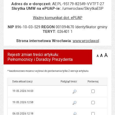
Adres do e-doręczeń:
AE:PL-95179-82549-VVTFT-27
Skrytka UMW na ePUAP-ie:
/umwroclaw/SkrytkaESP
Ważny komunikat dot. ePUAP
NIP
896-10-03-529
REGON
001094670 Identyfikator gminy
TERYT:
026401 1
Strona internetowa Wrocławia
:
www.wroclaw.pl
Rejestr zmian treści artykułu:
A
po
A
domyś
A
zmniejsz
Pełnomocnicy i Doradcy Prezydenta
tekst na
wielk
te
stronie
tekstu
s
stron
Rejestr zmian treści artykułu: Pełnomocnicy i Doradcy Prezydenta
* każdorazowo możesz wybrać do porównania tylko 2 wersje artykułu
Data aktualizacji
Podgląd treści
Porównaj
Zaznacz wersję do 
19.05.2026 14:03
Pokaż podgląd wersji z dnia 19
Zaznacz wersję do 
19.05.2026 12:58
Pokaż podgląd wersji z dnia 19
Zaznacz wersję do 
06.03.2026 12:18
Pokaż podgląd wersji z dnia 06