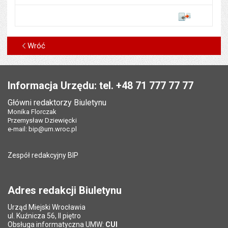
Porównaj
Wróć
Stopka
Informacja Urzędu: tel. +48 71 777 77 77
Główni redaktorzy Biuletynu
Monika Florczak
Przemysław Dziewięcki
e-mail:
bip@um.wroc.pl
Zespół redakcyjny BIP
Adres redakcji Biuletynu
Urząd Miejski Wrocławia
ul. Kuźnicza 56, II piętro
Obsługa informatyczna UMW:
CUI