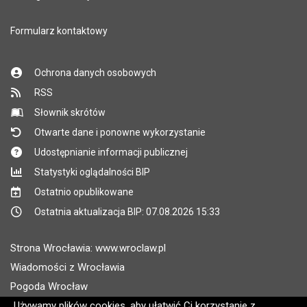
Formularz kontaktowy
Ochrona danych osobowych
RSS
Słownik skrótów
Otwarte dane i ponowne wykorzystanie
Udostępnianie informacji publicznej
Statystyki oglądalności BIP
Ostatnio opublikowane
Ostatnia aktualizacja BIP: 07.08.2026 15:33
Strona Wrocławia: www.wroclaw.pl
Wiadomości z Wrocławia
Pogoda Wrocław
Rozkłady jazdy MPK Wrocław
Używamy plików cookies, aby ułatwić Ci korzystanie z