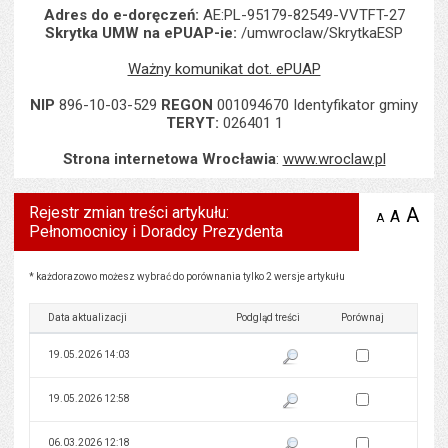
Adres do e-doręczeń:
AE:PL-95179-82549-VVTFT-27
Skrytka UMW na ePUAP-ie:
/umwroclaw/SkrytkaESP
Ważny komunikat dot. ePUAP
NIP
896-10-03-529
REGON
001094670 Identyfikator gminy
TERYT:
026401 1
Strona internetowa Wrocławia
:
www.wroclaw.pl
Rejestr zmian treści artykułu:
A
po
A
domyś
A
zmniejsz
Pełnomocnicy i Doradcy Prezydenta
tekst na
wielk
te
stronie
tekstu
s
stron
Rejestr zmian treści artykułu: Pełnomocnicy i Doradcy Prezydenta
* każdorazowo możesz wybrać do porównania tylko 2 wersje artykułu
Data aktualizacji
Podgląd treści
Porównaj
Zaznacz wersję do 
19.05.2026 14:03
Pokaż podgląd wersji z dnia 19
Zaznacz wersję do 
19.05.2026 12:58
Pokaż podgląd wersji z dnia 19
Zaznacz wersję do 
06.03.2026 12:18
Pokaż podgląd wersji z dnia 06