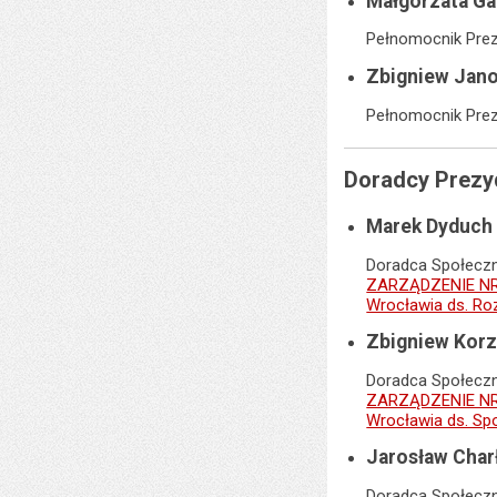
Małgorzata Ga
Pełnomocnik Pre
Zbigniew Jan
Pełnomocnik Pre
Doradcy Prezy
Marek Dyduch
Doradca Społecz
ZARZĄDZENIE NR 
Wrocławia ds. Ro
Zbigniew Korz
Doradca Społecz
ZARZĄDZENIE NR 
Wrocławia ds. Sp
Jarosław Cha
Doradca Społecz