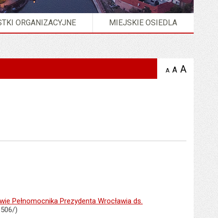
TKI ORGANIZACYJNE
MIEJSKIE OSIEDLA
A
powię
A
domyślna
A
zmniejsz
tekst na
wielkość
tekst 
stronie
tekstu na
stron
stronie
rawie Pełnomocnika Prezydenta Wrocławia ds.
3506/)