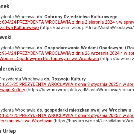
anek
zydenta Wrocławia
ds. Ochrony Dziedzictwa Kulturowego
604/24 PREZYDENTA WROCŁAWIA z dnia 2 sierpnia 2024 r. w spraw
dzictwa Kulturowego
(https://baw.um.wroc.pl/UrzadMiastaWroclawi
awski
zydenta Wrocławia
ds. Gospodarowania Wodami Opadowymi i Ro
964/24 PREZYDENTA WROCŁAWIA z dnia 26 września 2024 r. w spra
Wodami Opadowymi i Roztopowymi we Wrocławiu
(https://baw.um.
alerowicz
Prezydenta Wrocławia
ds. Rozwoju Kultury
1653/25 PREZYDENTA WROCŁAWIA z dnia 8 stycznia 2025 r. w spra
zwoju Kultury
(https://baw.um.wroc.pl/UrzadMiastaWroclawia/docum
zydenta Wrocławia
ds. gospodarki mieszkaniowej we Wrocławiu
1654/25 PREZYDENTA WROCŁAWIA z dnia 8 stycznia 2025 r. w spra
ieszkaniowej we Wrocławiu
(https://baw.um.wroc.pl/UrzadMiastaWr
-Urlep