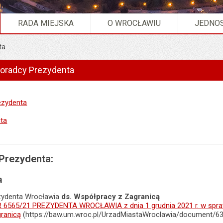
RADA MIEJSKA
O WROCŁAWIU
JEDNOS
ta
Doradcy Prezydenta
ezydenta
ta
Prezydenta:
a
zydenta Wrocławia
ds. Współpracy z Zagranicą
R 6565/21 PREZYDENTA WROCŁAWIA
z dnia 1 grudnia 2021 r. w sp
ranicą
(https://baw.um.wroc.pl/UrzadMiastaWroclawia/document/6