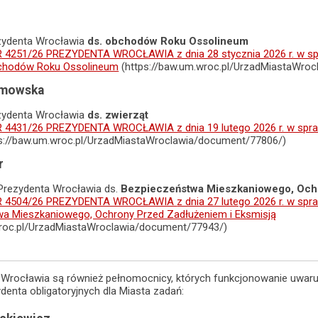
zydenta Wrocławia
ds. obchodów Roku Ossolineum
4251/26 PREZYDENTA WROCŁAWIA z dnia 28 stycznia 2026 r. w spr
bchodów Roku Ossolineum
(https://baw.um.wroc.pl/UrzadMiastaWro
ymowska
zydenta Wrocławia
ds. zwierząt
4431/26 PREZYDENTA WROCŁAWIA z dnia 19 lutego 2026 r. w spra
s://baw.um.wroc.pl/UrzadMiastaWroclawia/document/77806/)
r
rezydenta Wrocławia ds.
Bezpieczeństwa Mieszkaniowego, Ochr
R 4504/26 PREZYDENTA WROCŁAWIA
z dnia 27 lutego 2026 r. w s
wa Mieszkaniowego, Ochrony Przed Zadłużeniem i Eksmisją
wroc.pl/UrzadMiastaWroclawia/document/77943/)
 Wrocławia są również pełnomocnicy, których funkcjonowanie uwar
ydenta obligatoryjnych dla Miasta zadań: