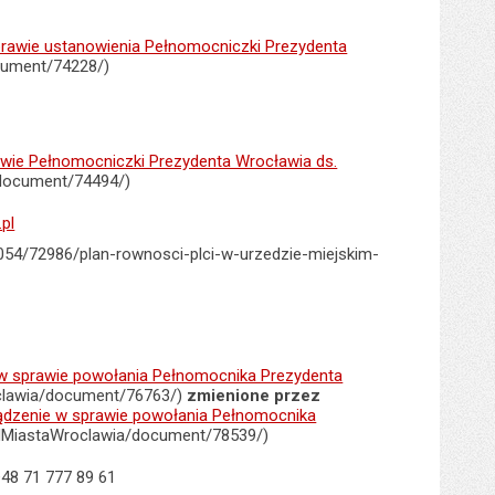
awie ustanowienia Pełnomocniczki Prezydenta
cument/74228/)
ie Pełnomocniczki Prezydenta Wrocławia ds.
/document/74494/)
pl
/1054/72986/plan-rownosci-plci-w-urzedzie-miejskim-
 sprawie powołania Pełnomocnika Prezydenta
oclawia/document/76763/)
zmienione przez
ządzenie w sprawie powołania Pełnomocnika
adMiastaWroclawia/document/78539/)
 +48 71 777 89 61