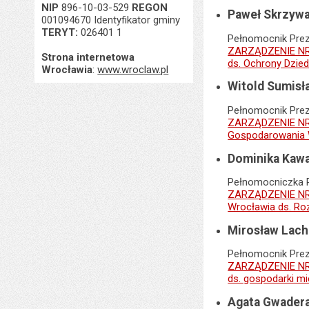
NIP
896-10-03-529
REGON
Paweł Skrzyw
001094670 Identyfikator gminy
TERYT:
026401 1
Pełnomocnik Pre
ZARZĄDZENIE NR 
Strona internetowa
ds. Ochrony Dzie
Wrocławia
:
www.wroclaw.pl
Witold Sumisł
Pełnomocnik Pre
ZARZĄDZENIE NR 
Gospodarowania 
Dominika Kaw
Pełnomocniczka 
ZARZĄDZENIE NR 
Wrocławia ds. Ro
Mirosław Lach
Pełnomocnik Pre
ZARZĄDZENIE NR 
ds. gospodarki m
Agata Gwadera