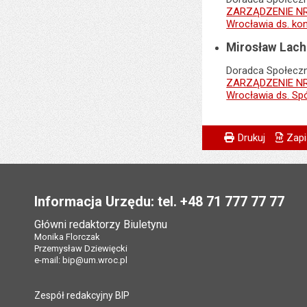
ZARZĄDZENIE NR 
Wrocławia ds. ko
Mirosław Lach
Doradca Społecz
ZARZĄDZENIE NR 
Wrocławia ds. Sp
Metryczka
Powiadom znajome
Odpowiedzialny za 
Drukuj
Zapi
Data wytworzenia:
Stopka
Opublikował w BIP
Informacja Urzędu: tel. +48 71 777 77 77
Data opublikowani
Główni redaktorzy Biuletynu
Ostatnio zaktualiz
Monika Florczak
Przemysław Dziewięcki
Data ostatniej aktua
e-mail:
bip@um.wroc.pl
Liczba wyświetleń:
Zespół redakcyjny BIP