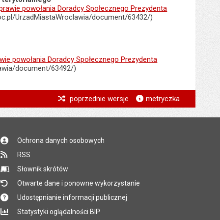
rawie powołania Doradcy Społecznego Prezydenta
oc.pl/UrzadMiastaWroclawia/document/63432/)
wie powołania Doradcy Społecznego Prezydenta
lawia/document/63492/)
*
poprzednie wersje
metryczka
*
*
Ochrona danych osobowych
*
RSS
*
Słownik skrótów
Otwarte dane i ponowne wykorzystanie
Udostępnianie informacji publicznej
Statystyki oglądalności BIP