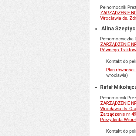
Pełnomocnik Pre
ZARZĄDZENIE NR 
Wrocławia ds. Zd
Alina Szeptyc
Pełnomocniczka 
ZARZĄDZENIE NR 
Równego Traktow
Kontakt do pe
Plan równości 
wroclawia)
Rafał Mikołaj
Pełnomocnik Pre
ZARZĄDZENIE NR 
Wrocławia ds. Os
Zarządzenie nr 4
Prezydenta Wrocł
Kontakt do pe