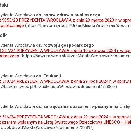
ński
zydenta Wrocławia
ds. spraw zdrowia publicznego
9853/23 PREZYDENTA WROCŁAWIA z dnia 29 marca 2023 r. w spraw
 publicznego
(https://baw.um.wroc.pl/UrzadMiastaWroclawia/docum
cik
zydenta Wrocławia
ds. rozwoju gospodarczego
217/24 PREZYDENTA WROCŁAWIA z dnia 10 czerwca 2024 r. w spra
podarczego
(https://baw.um.wroc.pl/UrzadMiastaWroclawia/documen
zydenta Wrocławia
ds. Edukacji
510/24 PREZYDENTA WROCŁAWIA z dnia 29 lipca 2024 r. w sprawie
s://baw.um.wroc.pl/UrzadMiastaWroclawia/document/72884/)
zydenta Wrocławia
ds. zarządzania obszarem wpisanym na Listę
516/24 PREZYDENTA WROCŁAWIA z dnia 29 lipca 2024 r. w sprawie
obszarem wpisanym na Listę Światowego Dziedzictwa UNESCO – Hal
wroc.pl/UrzadMiastaWroclawia/document/72889/)