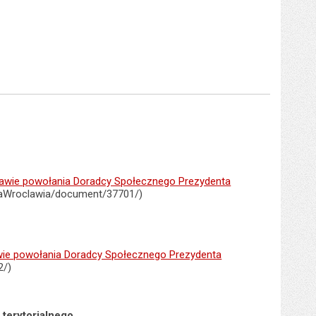
wie powołania Doradcy Społecznego Prezydenta
taWroclawia/document/37701/)
e powołania Doradcy Społecznego Prezydenta
2/)
 terytorialnego