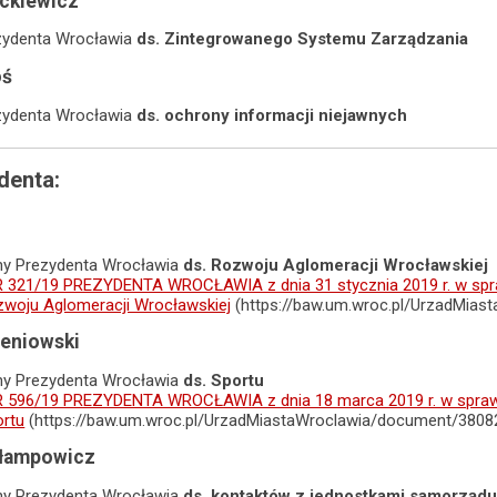
ckiewicz
zydenta Wrocławia
ds. Zintegrowanego Systemu Zarządzania
oś
zydenta Wrocławia
ds. ochrony informacji niejawnych
denta:
ny Prezydenta Wrocławia
ds. Rozwoju Aglomeracji Wrocławskiej
321/19 PREZYDENTA WROCŁAWIA z dnia 31 stycznia 2019 r. w spra
zwoju Aglomeracji Wrocławskiej
(https://baw.um.wroc.pl/UrzadMias
eniowski
ny Prezydenta Wrocławia
ds. Sportu
596/19 PREZYDENTA WROCŁAWIA z dnia 18 marca 2019 r. w sprawi
ortu
(https://baw.um.wroc.pl/UrzadMiastaWroclawia/document/3808
rłampowicz
ny Prezydenta Wrocławia
ds. kontaktów z jednostkami samorządu