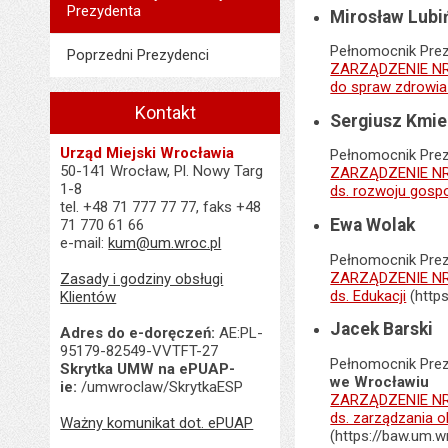
Prezydenta
Mirosław Lubi
Pełnomocnik Pre
Poprzedni Prezydenci
ZARZĄDZENIE NR 
do spraw zdrowia
Kontakt
Sergiusz Kmie
Urząd Miejski Wrocławia
Pełnomocnik Pre
50-141 Wrocław, Pl. Nowy Targ
ZARZĄDZENIE NR 
1-8
ds. rozwoju gos
tel. +48 71 777 77 77, faks +48
Ewa Wolak
71 770 61 66
e-mail:
kum@um.wroc.pl
Pełnomocnik Pre
ZARZĄDZENIE NR 
Zasady i godziny obsługi
ds. Edukacji
(http
Klientów
Jacek Barski
Adres do e-doręczeń:
AE:PL-
95179-82549-VVTFT-27
Pełnomocnik Pre
Skrytka UMW na ePUAP-
we Wrocławiu
ie:
/umwroclaw/SkrytkaESP
ZARZĄDZENIE NR 
ds. zarządzania 
Ważny komunikat dot. ePUAP
(https://baw.um.