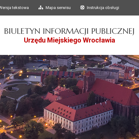
Przejdź do głównego
Przejdź do treści
Wersja tekstowa
Mapa serwisu
Instrukcja obsługi
menu
BIULETYN INFORMACJI PUBLICZNEJ
Urzędu Miejskiego Wrocławia