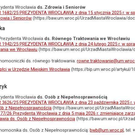
zydenta Wrocławia
ds. Zdrowia i Seniorów
1682/25 PREZYDENTA WROCŁAWIA z dnia 15 stycznia 2025 r. w spr
rowia i Seniorów
(https://baw.um.wroc.pl/UrzadMiastaWroclawia/do
ka
Prezydenta Wrocławia
ds. Równego Traktowania we Wrocławiu
1942/25 PREZYDENTA WROCŁAWIA z dnia 24 lutego 2025 r. w spraw
ania we Wrocławiu
(https://baw.um.wroc.pl/UrzadMiastaWroclawia
łnomocniczki ds. równego traktowania:
rowne.traktowanie@um.wroc.
płci w Urzędzie Miejskim Wrocławia
(https://bip.um.wroc.pl/artykul
czyk
zydenta Wrocławia
ds. Osób z Niepełnosprawnością
3626/25 PREZYDENTA WROCŁAWIA z dnia 23 października 2025 r. w
ób z Niepełnosprawnością
(https://baw.um.wroc.pl/UrzadMiastaWr
977/26 Prezydenta Wrocławia z dnia 5 maja 2026 r. zmieniające zar
awia ds. Osób z Niepełnosprawnością
(https://baw.um.wroc.pl/Urz
łnomocnika ds. Osób z Niepełnosprawnością:
bwb@um.wroc.pl
, tel.