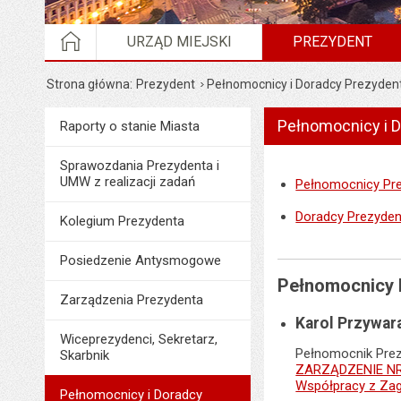
STRONA GŁÓWNA
URZĄD MIEJSKI
PREZYDENT
Strona główna
Prezydent
Pełnomocnicy i Doradcy Prezyden
Pełnomocnicy i 
Menu
Raporty o stanie Miasta
Prezydent
Sprawozdania Prezydenta i
UMW z realizacji zadań
Pełnomocnicy Pr
Doradcy Prezyden
Kolegium Prezydenta
Posiedzenie Antysmogowe
Pełnomocnicy 
Zarządzenia Prezydenta
Karol Przywar
Wiceprezydenci, Sekretarz,
Pełnomocnik Pre
Skarbnik
ZARZĄDZENIE N
Współpracy z Zag
Pełnomocnicy i Doradcy