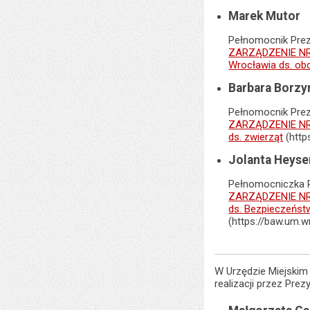
Marek Mutor
Pełnomocnik Pre
ZARZĄDZENIE NR 
Wrocławia ds. o
Barbara Borz
Pełnomocnik Pre
ZARZĄDZENIE NR 
ds. zwierząt
(http
Jolanta Heyse
Pełnomocniczka P
ZARZĄDZENIE N
ds. Bezpieczeńst
(https://baw.um.
W Urzędzie Miejskim
realizacji przez Prez