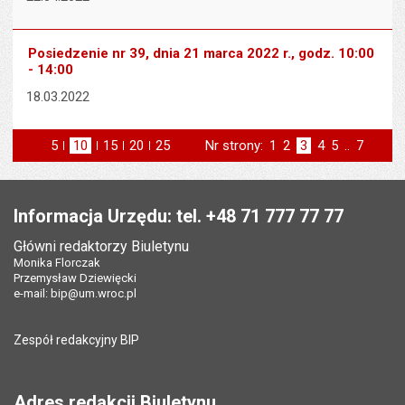
Posiedzenie nr 39, dnia 21 marca 2022 r., godz. 10:00
- 14:00
18.03.2022
5
elementów na stronie
10
elementów
15
elementów
20
elementów
25
elementów
Nr strony:
Strona
1
Strona
2
Strona
3
Strona
4
Strona
5
..
Strona
7
na stronie
na stronie
na stronie
na stronie
strona
st
poprzednia
następna
Stopka
Informacja Urzędu: tel. +48 71 777 77 77
Główni redaktorzy Biuletynu
Monika Florczak
Przemysław Dziewięcki
e-mail:
bip@um.wroc.pl
Zespół redakcyjny BIP
Adres redakcji Biuletynu