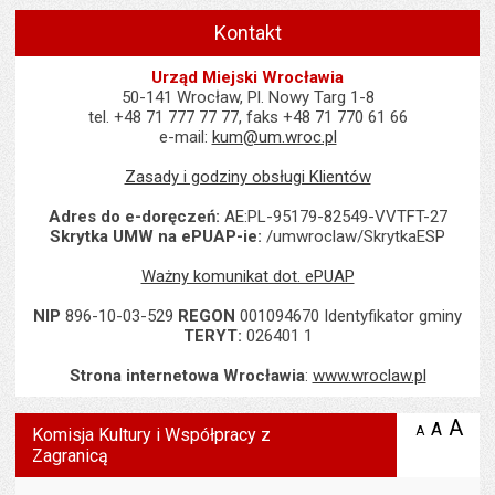
Kontakt
Urząd Miejski Wrocławia
50-141 Wrocław, Pl. Nowy Targ 1-8
tel. +48 71 777 77 77, faks +48 71 770 61 66
e-mail:
kum@um.wroc.pl
Zasady i godziny obsługi Klientów
Adres do e-doręczeń:
AE:PL-95179-82549-VVTFT-27
Skrytka UMW na ePUAP-ie:
/umwroclaw/SkrytkaESP
Ważny komunikat dot. ePUAP
NIP
896-10-03-529
REGON
001094670 Identyfikator gminy
TERYT:
026401 1
Strona internetowa Wrocławia
:
www.wroclaw.pl
Wyświetlono artykuł "Komisja Kultury i Współpracy z Zagranicą".
A
po
A
domyś
A
zmniejsz
Komisja Kultury i Współpracy z
tekst na
wielk
te
Zagranicą
stronie
tekstu
s
stron