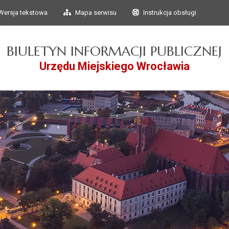
Przejdź do głównego
Przejdź do treści
Wersja tekstowa
Mapa serwisu
Instrukcja obsługi
menu
BIULETYN INFORMACJI PUBLICZNEJ
Urzędu Miejskiego Wrocławia