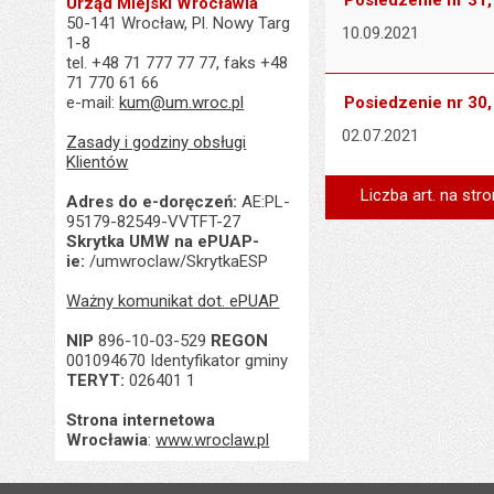
Posiedzenie nr 31, 
Urząd Miejski Wrocławia
50-141 Wrocław, Pl. Nowy Targ
10.09.2021
1-8
tel. +48 71 777 77 77, faks +48
71 770 61 66
e-mail:
kum@um.wroc.pl
Posiedzenie nr 30, 
02.07.2021
Zasady i godziny obsługi
Klientów
Liczba art. na stro
Adres do e-doręczeń:
AE:PL-
95179-82549-VVTFT-27
Skrytka UMW na ePUAP-
ie:
/umwroclaw/SkrytkaESP
Ważny komunikat dot. ePUAP
NIP
896-10-03-529
REGON
001094670 Identyfikator gminy
TERYT:
026401 1
Strona internetowa
Wrocławia
:
www.wroclaw.pl
Stopka