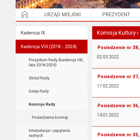
STRONA GŁÓWNA
URZĄD MIEJSKI
PREZYDENT
Wyświetlono artykuł "K
Komisja Kultury 
Menu
Kadencja IX
Rada Miejska
Kadencja VIII (2018 - 2024)
Posiedzenie nr 38, 
02.03.2022
Prezydium Rady (kadencja VIII,
lata 2018-2024)
Posiedzenie nr 37, 
Skład Rady
17.02.2022
Sesje Rady
Komisje Rady
Posiedzenie nr 36, 
14.01.2022
Posiedzenia komisji
Interpelacje i zapytania
Posiedzenie nr 35, 
radnych