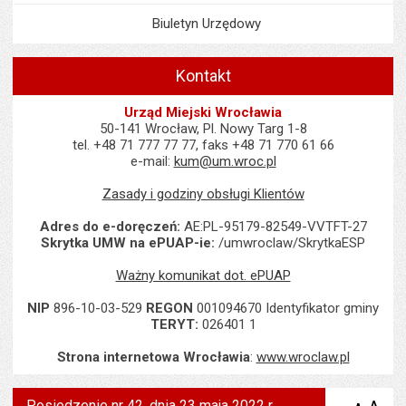
Biuletyn Urzędowy
Kontakt
Urząd Miejski Wrocławia
50-141 Wrocław, Pl. Nowy Targ 1-8
tel. +48 71 777 77 77, faks +48 71 770 61 66
e-mail:
kum@um.wroc.pl
Zasady i godziny obsługi Klientów
Adres do e-doręczeń:
AE:PL-95179-82549-VVTFT-27
Skrytka UMW na ePUAP-ie:
/umwroclaw/SkrytkaESP
Ważny komunikat dot. ePUAP
NIP
896-10-03-529
REGON
001094670 Identyfikator gminy
TERYT:
026401 1
Strona internetowa Wrocławia
:
www.wroclaw.pl
Posiedzenie nr 42, dnia 23 maja 2022 r.,