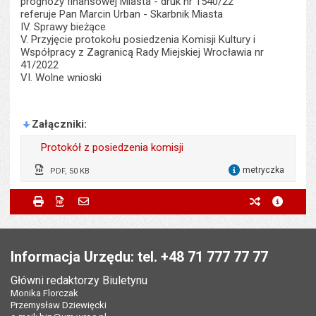
prognozy finansowej Miasta - druk nr 1540/22
referuje Pan Marcin Urban - Skarbnik Miasta
IV. Sprawy bieżące
V. Przyjęcie protokołu posiedzenia Komisji Kultury i
Współpracy z Zagranicą Rady Miejskiej Wrocławia nr
41/2022
VI. Wolne wnioski
Załączniki
Protokół z posiedzenia komisji
metryczka
PDF, 50 KB
dla 
Wytworzył:
Dominik Kłosowski
Metryczka
Powiadom znajomego
Wytworzył:
Dominik Kłosowski
Drukuj
Zapisz do PDF
Powiadom znajomego
poprzednie w
metryc
Powiadom znajomego
Pole wymagane
Twoje imię i nazwisko
*
Data wytworzenia:
20.06.2022
Data wytworzenia:
19.05.2022
Stopka
Opublikował w BIP:
Justyna Gaczyńska
Opublikował w BIP:
Justyna Gaczyńska
Pole wymagane
Twój adres e-mail
*
Informacja Urzędu: tel. +48 71 777 77 77
Data opublikowania:
28.06.2022 08:20
Data opublikowania:
19.05.2022 12:14
Główni redaktorzy Biuletynu
Pole wymagane
Liczba pobrań:
Tytuł e-maila
*
83
Monika Florczak
Ostatnio zaktualizował:
Justyna Gaczyńska
Przemysław Dziewięcki