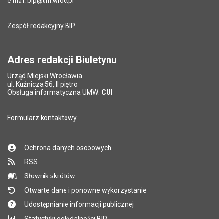
Data ostatniej aktualizacji:
28.06.2022 08:20
e-mail:
bip@um.wroc.pl
Pole wymagane
Adres e-mail znajomego
*
Liczba wyświetleń:
241
Zespół redakcyjny BIP
Pytanie antyspamowe
Podaj słownie
Pole wymagane
wynik działania: 5 plus 7
*
Adres redakcji Biuletynu
Urząd Miejski Wrocławia
*
ul. Kuźnicza 56, II piętro
Pole wymagane
Obsługa informatyczna UMW:
CUI
Formularz kontaktowy
Ochrona danych osobowych
RSS
Słownik skrótów
Otwarte dane i ponowne wykorzystanie
Udostępnianie informacji publicznej
Statystyki oglądalności BIP