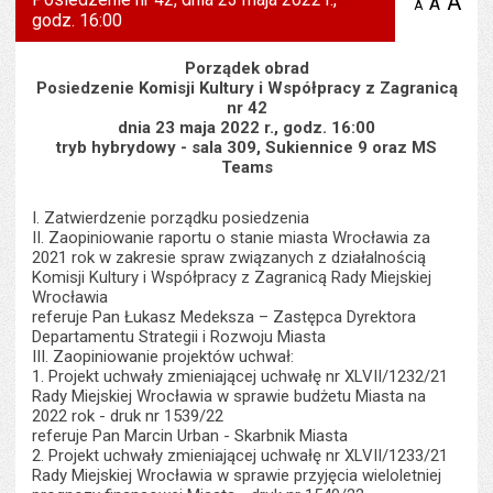
A
po
A
domyś
A
zmniejsz
godz. 16:00
tekst na
wielk
te
stronie
tekstu
s
stron
Porządek obrad
Posiedzenie Komisji Kultury i Współpracy z Zagranicą
nr 42
dnia 23 maja 2022 r., godz. 16:00
tryb hybrydowy - sala 309, Sukiennice 9 oraz MS
Teams
I. Zatwierdzenie porządku posiedzenia
II. Zaopiniowanie raportu o stanie miasta Wrocławia za
2021 rok w zakresie spraw związanych z działalnością
Komisji Kultury i Współpracy z Zagranicą Rady Miejskiej
Wrocławia
referuje Pan Łukasz Medeksza – Zastępca Dyrektora
Departamentu Strategii i Rozwoju Miasta
III. Zaopiniowanie projektów uchwał:
1. Projekt uchwały zmieniającej uchwałę nr XLVII/1232/21
Rady Miejskiej Wrocławia w sprawie budżetu Miasta na
2022 rok - druk nr 1539/22
referuje Pan Marcin Urban - Skarbnik Miasta
2. Projekt uchwały zmieniającej uchwałę nr XLVII/1233/21
Rady Miejskiej Wrocławia w sprawie przyjęcia wieloletniej