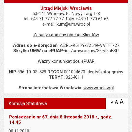
Urząd Miejski Wrocławia
50-141 Wrocław, Pl. Nowy Targ 1-8
tel. +48 71 777 77 77, faks +48 71 770 61 66
e-mail:
kum@um.wroc.pl
Zasady i godziny obsługi Klientów
Adres do e-doręczeń:
AE:PL-95179-82549-VVTFT-27
Skrytka UMW na ePUAP-ie:
/umwroclaw/SkrytkaESP
Ważny komunikat dot. ePUAP
NIP
896-10-03-529
REGON
001094670 Identyfikator gminy
TERYT:
026401 1
Strona internetowa Wrocławia
:
www.wroclaw.pl
Wyświetlono artykuł "Komisja Statutowa".
A
po
A
domyś
A
zmniejsz
Komisja Statutowa
tekst na
wielk
te
stronie
tekstu
s
Posiedzenie nr 67, dnia 8 listopada 2018 r., godz.
stron
14.45
08.11.2018