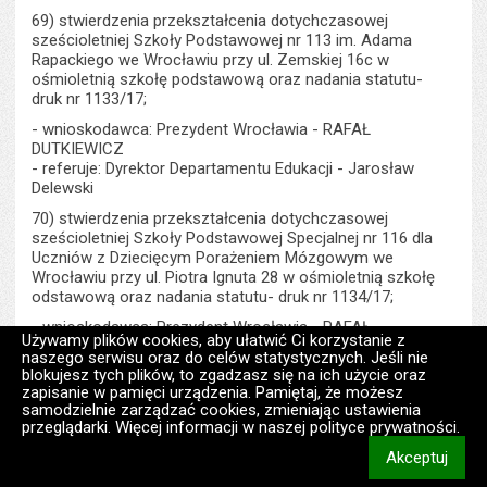
69) stwierdzenia przekształcenia dotychczasowej
sześcioletniej Szkoły Podstawowej nr 113 im. Adama
Rapackiego we Wrocławiu przy ul. Zemskiej 16c w
ośmioletnią szkołę podstawową oraz nadania statutu-
druk nr 1133/17;
- wnioskodawca: Prezydent Wrocławia - RAFAŁ
DUTKIEWICZ
- referuje: Dyrektor Departamentu Edukacji - Jarosław
Delewski
70) stwierdzenia przekształcenia dotychczasowej
sześcioletniej Szkoły Podstawowej Specjalnej nr 116 dla
Uczniów z Dziecięcym Porażeniem Mózgowym we
Wrocławiu przy ul. Piotra Ignuta 28 w ośmioletnią szkołę
odstawową oraz nadania statutu- druk nr 1134/17;
- wnioskodawca: Prezydent Wrocławia - RAFAŁ
Używamy plików cookies, aby ułatwić Ci korzystanie z
DUTKIEWICZ
naszego serwisu oraz do celów statystycznych. Jeśli nie
- referuje: Dyrektor Departamentu Edukacji - Jarosław
blokujesz tych plików, to zgadzasz się na ich użycie oraz
Delewski
zapisanie w pamięci urządzenia. Pamiętaj, że możesz
samodzielnie zarządzać cookies, zmieniając ustawienia
71) stwierdzenia przekształcenia dotychczasowej
przeglądarki. Więcej informacji w naszej polityce prywatności.
sześcioletniej Szkoły Podstawowej nr 118 im. Płk pil.
Bolesława Orlińskiego we Wrocławiu przy Bulwarze Ikara
Akceptuj
19 w ośmioletnią szkołę podstawową oraz nadania statutu
informacj