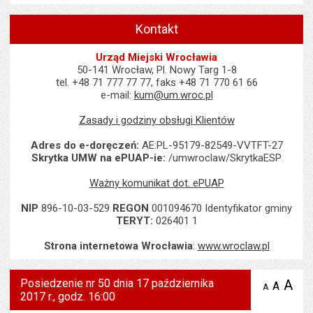
Kontakt
Urząd Miejski Wrocławia
50-141 Wrocław, Pl. Nowy Targ 1-8
tel. +48 71 777 77 77, faks +48 71 770 61 66
e-mail:
kum@um.wroc.pl
Zasady i godziny obsługi Klientów
Adres do e-doręczeń:
AE:PL-95179-82549-VVTFT-27
Skrytka UMW na ePUAP-ie:
/umwroclaw/SkrytkaESP
Ważny komunikat dot. ePUAP
NIP
896-10-03-529
REGON
001094670 Identyfikator gminy
TERYT:
026401 1
Strona internetowa Wrocławia
:
www.wroclaw.pl
Posiedzenie nr 50 dnia 17 października
A
po
A
domyś
A
zmniejsz
2017 r., godz. 16:00
tekst na
wielk
te
stronie
tekstu