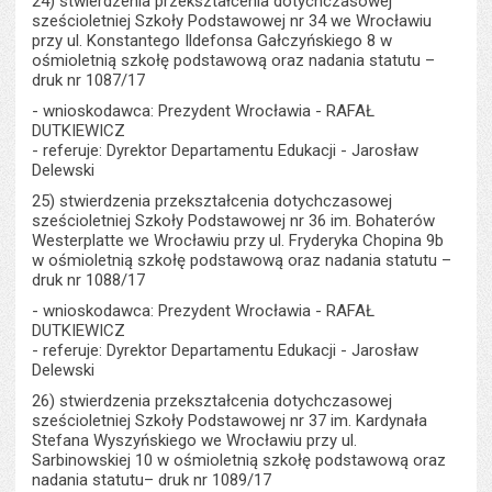
24) stwierdzenia przekształcenia dotychczasowej
sześcioletniej Szkoły Podstawowej nr 34 we Wrocławiu
przy ul. Konstantego Ildefonsa Gałczyńskiego 8 w
ośmioletnią szkołę podstawową oraz nadania statutu –
druk nr 1087/17
- wnioskodawca: Prezydent Wrocławia - RAFAŁ
DUTKIEWICZ
- referuje: Dyrektor Departamentu Edukacji - Jarosław
Delewski
25) stwierdzenia przekształcenia dotychczasowej
sześcioletniej Szkoły Podstawowej nr 36 im. Bohaterów
Westerplatte we Wrocławiu przy ul. Fryderyka Chopina 9b
w ośmioletnią szkołę podstawową oraz nadania statutu –
druk nr 1088/17
- wnioskodawca: Prezydent Wrocławia - RAFAŁ
DUTKIEWICZ
- referuje: Dyrektor Departamentu Edukacji - Jarosław
Delewski
26) stwierdzenia przekształcenia dotychczasowej
sześcioletniej Szkoły Podstawowej nr 37 im. Kardynała
Stefana Wyszyńskiego we Wrocławiu przy ul.
Sarbinowskiej 10 w ośmioletnią szkołę podstawową oraz
nadania statutu– druk nr 1089/17