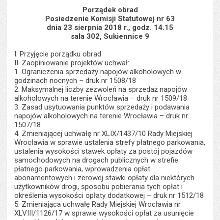
s
stron
Porządek obrad
Posiedzenie Komisji Statutowej nr 63
dnia 23 sierpnia 2018 r., godz. 14.15
sala 302, Sukiennice 9
I. Przyjęcie porządku obrad
II. Zaopiniowanie projektów uchwał:
1. Ograniczenia sprzedaży napojów alkoholowych w
godzinach nocnych – druk nr 1508/18
2. Maksymalnej liczby zezwoleń na sprzedaż napojów
alkoholowych na terenie Wrocławia – druk nr 1509/18
3. Zasad usytuowania punktów sprzedaży i podawania
napojów alkoholowych na terenie Wrocławia – druk nr
1507/18
4. Zmieniającej uchwałę nr XLIX/1437/10 Rady Miejskiej
Wrocławia w sprawie ustalenia strefy płatnego parkowania,
ustalenia wysokości stawek opłaty za postój pojazdów
samochodowych na drogach publicznych w strefie
płatnego parkowania, wprowadzenia opłat
abonamentowych i zerowej stawki opłaty dla niektórych
użytkowników drogi, sposobu pobierania tych opłat i
określenia wysokości opłaty dodatkowej – druk nr 1512/18
5. Zmieniająca uchwałę Rady Miejskiej Wrocławia nr
XLVIII/1126/17 w sprawie wysokości opłat za usunięcie