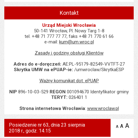
Kontakt
Urząd Miejski Wrocławia
50-141 Wrocław, Pl. Nowy Targ 1-8
tel. +48 71 777 77 77, faks +48 71 770 61 66
e-mail:
kum@um.wroc.pl
Zasady i godziny obsługi Klientów
Adres do e-doręczeń:
AE:PL-95179-82549-VVTFT-27
Skrytka UMW na ePUAP-ie:
/umwroclaw/SkrytkaESP
Ważny komunikat dot. ePUAP
NIP
896-10-03-529
REGON
001094670 Identyfikator gminy
TERYT:
026401 1
Strona internetowa Wrocławia
:
www.wroclaw.pl
Posiedzenie nr 63, dnia 23 sierpnia
A
po
A
domyś
A
zmniejsz
2018 r., godz. 14.15
tekst na
wielk
te
stronie
tekstu