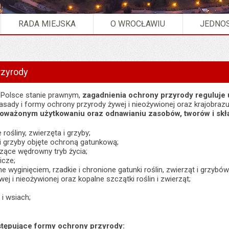
RADA MIEJSKA
O WROCŁAWIU
JEDNOS
rzyrody
Polsce stanie prawnym,
zagadnienia ochrony przyrody reguluje
zasady i formy ochrony przyrody żywej i nieożywionej oraz krajobraz
oważonym użytkowaniu oraz odnawianiu zasobów, tworów i skł
rośliny, zwierzęta i grzyby;
a i grzyby objęte ochroną gatunkową;
zące wędrowny tryb życia;
icze;
e wyginięciem, rzadkie i chronione gatunki roślin, zwierząt i grzybów
ej i nieożywionej oraz kopalne szczątki roślin i zwierząt;
 i wsiach;
stępujące formy ochrony przyrody: