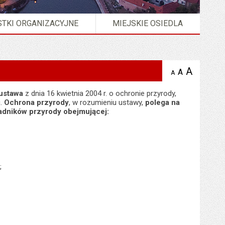
TKI ORGANIZACYJNE
MIEJSKIE OSIEDLA
A
powię
A
domyślna
A
zmniejsz
tekst na
wielkość
tekst 
stronie
tekstu na
 ustawa
z dnia 16 kwietnia 2004 r. o ochronie przyrody,
stron
stronie
u.
Ochrona przyrody
, w rozumieniu ustawy,
polega na
adników przyrody obejmującej:
;