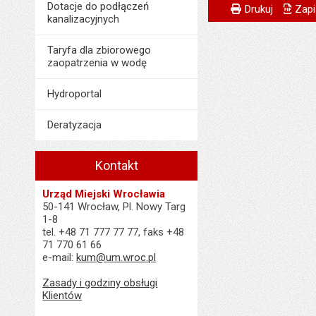
Metryczka
Powiadom znajome
Dotacje do podłączeń
Odpowiedzialny za 
Drukuj
Zapi
kanalizacyjnych
Data wytworzenia:
Taryfa dla zbiorowego
Opublikował w BIP
zaopatrzenia w wodę
Data opublikowani
Hydroportal
Ostatnio zaktualiz
Deratyzacja
Data ostatniej aktua
Liczba wyświetleń:
Kontakt
Urząd Miejski Wrocławia
50-141 Wrocław, Pl. Nowy Targ
1-8
tel. +48 71 777 77 77, faks +48
71 770 61 66
e-mail:
kum@um.wroc.pl
Zasady i godziny obsługi
Klientów