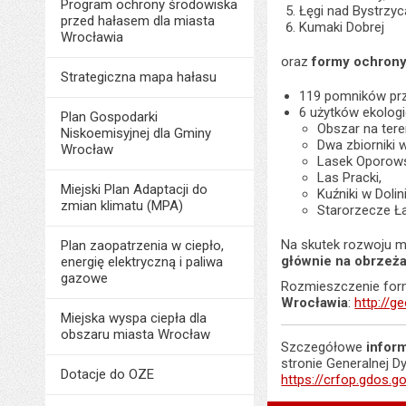
Program ochrony środowiska
Łęgi nad Bystrzyc
przed hałasem dla miasta
Kumaki Dobrej
Wrocławia
oraz
formy ochrony
Strategiczna mapa hałasu
119 pomników prz
6 użytków ekolog
Plan Gospodarki
Obszar na ter
Niskoemisyjnej dla Gminy
Dwa zbiorniki 
Wrocław
Lasek Oporows
Las Pracki,
Miejski Plan Adaptacji do
Kuźniki w Dolin
zmian klimatu (MPA)
Starorzecze Ł
Na skutek rozwoju 
Plan zaopatrzenia w ciepło,
głównie na obrzeż
energię elektryczną i paliwa
gazowe
Rozmieszczenie for
Wrocławia
:
http://g
Miejska wyspa ciepła dla
obszaru miasta Wrocław
Szczegółowe
infor
stronie Generalnej D
Dotacje do OZE
https://crfop.gdos.g