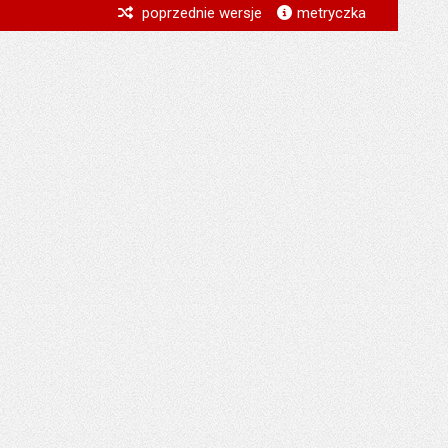
*
poprzednie wersje
metryczka
*
*
*
*