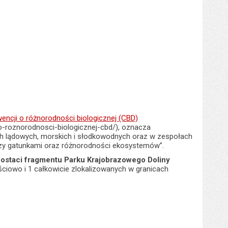
encji o różnorodności biologicznej (CBD)
roznorodnosci-biologicznej-cbd/), oznacza
h lądowych, morskich i słodkowodnych oraz w zespołach
ędzy gatunkami oraz różnorodności ekosystemów”.
ostaci fragmentu Parku Krajobrazowego Doliny
ściowo i 1 całkowicie zlokalizowanych w granicach