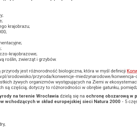
y;
e;
ego krajobrazu;
000;
entacyjne;
;
iczo-krajobrazowe;
 roślin, zwierząt i grzybów.
przyrody jest różnorodność biologiczna, która w myśl definicji
Konw
v.pl/srodowisko/przyroda/konwencje-miedzynarodowe/konwencja-o-
ystkich żywych organizmów występujących na Ziemi w ekosystemac
ych są częścią; dotyczy to różnorodności w obrębie gatunku, pomi
yrody na terenie Wrocławia
dzielą się na
ochronę obszarową w p
w wchodzących w skład europejskiej sieci Natura 2000
- 5 czę
ry,
,