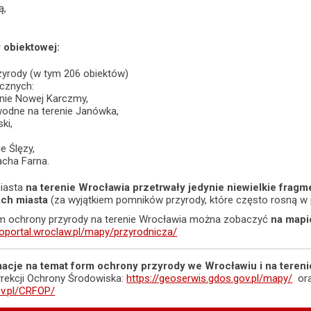
ą,
 obiektowej:
yrody (w tym 206 obiektów)
icznych:
enie Nowej Karczmy,
wodne na terenie Janówka,
ki,
ie Ślęzy,
acha Farna.
miasta
na terenie Wrocławia przetrwały jedynie niewielkie frag
ach miasta
(za wyjątkiem pomników przyrody, które często rosną w 
m ochrony przyrody na terenie Wrocławia można zobaczyć
na mapi
eoportal.wroclaw.pl/mapy/przyrodnicza/
macje na temat form ochrony przyrody we Wrocławiu i na teren
yrekcji Ochrony Środowiska:
https://geoserwis.gdos.gov.pl/mapy/
ora
ov.pl/CRFOP/