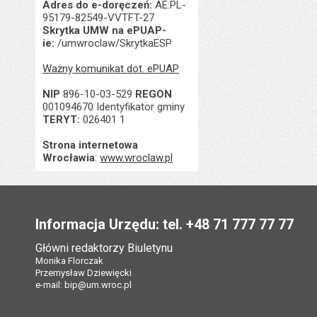
Adres do e-doręczeń:
AE:PL-
95179-82549-VVTFT-27
Skrytka UMW na ePUAP-
ie:
/umwroclaw/SkrytkaESP
Ważny komunikat dot. ePUAP
NIP
896-10-03-529
REGON
001094670 Identyfikator gminy
TERYT:
026401 1
Strona internetowa
Wrocławia
:
www.wroclaw.pl
Stopka
Informacja Urzędu: tel. +48 71 777 77 77
Główni redaktorzy Biuletynu
Monika Florczak
Przemysław Dziewięcki
e-mail:
bip@um.wroc.pl