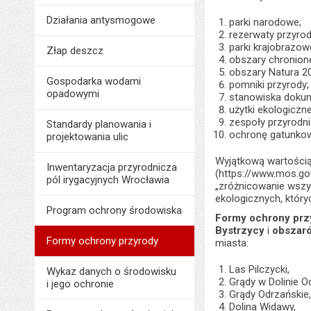
Działania antysmogowe
parki narodowe;
rezerwaty przyrod
parki krajobrazow
Złap deszcz
obszary chronion
obszary Natura 2
Gospodarka wodami
pomniki przyrody;
opadowymi
stanowiska dokum
użytki ekologiczne
zespoły przyrodn
Standardy planowania i
ochronę gatunkową
projektowania ulic
Wyjątkową wartością 
Inwentaryzacja przyrodnicza
(https://www.mos.go
pól irygacyjnych Wrocławia
„zróżnicowanie wsz
ekologicznych, któr
Program ochrony środowiska
Formy ochrony prz
Bystrzycy
i
obszaró
Formy ochrony przyrody
miasta:
Las Pilczycki,
Wykaz danych o środowisku
Grądy w Dolinie Od
i jego ochronie
Grądy Odrzańskie
Dolina Widawy,