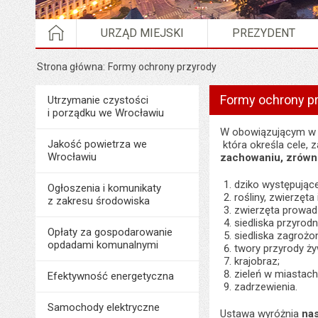
STRONA GŁÓWNA
URZĄD MIEJSKI
PREZYDENT
Strona główna
Formy ochrony przyrody
Formy ochrony p
Menu
Utrzymanie czystości
Środowisko i ekologia
i porządku we Wrocławiu
W obowiązującym w 
Jakość powietrza we
która określa cele, 
Wrocławiu
zachowaniu, zrówn
dziko występujące 
Ogłoszenia i komunikaty
rośliny, zwierzęt
z zakresu środowiska
zwierzęta prowad
siedliska przyrodn
Opłaty za gospodarowanie
siedliska zagrożon
opdadami komunalnymi
twory przyrody żyw
krajobraz;
zieleń w miastach
Efektywność energetyczna
zadrzewienia.
Samochody elektryczne
Ustawa wyróżnia
na