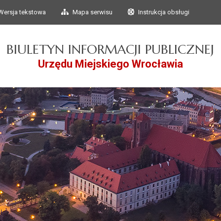
Przejdź do głównego
Przejdź do treści
Wersja tekstowa
Mapa serwisu
Instrukcja obsługi
menu
BIULETYN INFORMACJI PUBLICZNEJ
Urzędu Miejskiego Wrocławia