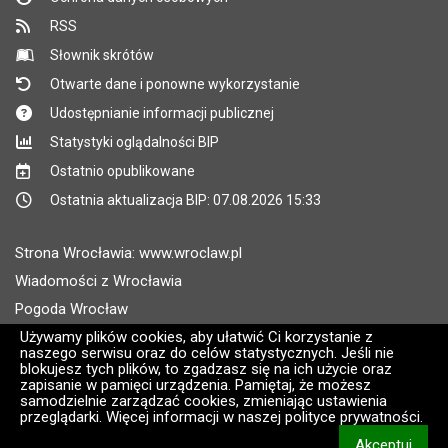
RSS
Słownik skrótów
Otwarte dane i ponowne wykorzystanie
Udostępnianie informacji publicznej
Statystyki oglądalności BIP
Ostatnio opublikowane
Ostatnia aktualizacja BIP: 07.08.2026 15:33
Strona Wrocławia: www.wroclaw.pl
Wiadomości z Wrocławia
Pogoda Wrocław
Rozkłady jazdy MPK Wrocław
Używamy plików cookies, aby ułatwić Ci korzystanie z
naszego serwisu oraz do celów statystycznych. Jeśli nie
Administratorem wroclaw.pl jest: ARAW
blokujesz tych plików, to zgadzasz się na ich użycie oraz
zapisanie w pamięci urządzenia. Pamiętaj, że możesz
samodzielnie zarządzać cookies, zmieniając ustawienia
Wersja systemu: 2.8.30.09
przeglądarki. Więcej informacji w naszej polityce prywatności.
CMS i hosting: Logonet Sp. z o.o. w Bydgoszczy [2]
Akceptuj