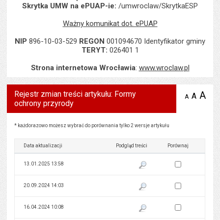
Skrytka UMW na ePUAP-ie:
/umwroclaw/SkrytkaESP
Ważny komunikat dot. ePUAP
NIP
896-10-03-529
REGON
001094670 Identyfikator gminy
TERYT:
026401 1
Strona internetowa Wrocławia
:
www.wroclaw.pl
Rejestr zmian treści artykułu: Formy
A
po
A
domyś
A
zmniejsz
ochrony przyrody
tekst na
wielk
te
stronie
tekstu
s
stron
Rejestr zmian treści artykułu: Formy ochrony przyrody
* każdorazowo możesz wybrać do porównania tylko 2 wersje artykułu
Data aktualizacji
Podgląd treści
Porównaj
Zaznacz wersję do 
13.01.2025 13:58
Pokaż podgląd wersji z dnia 13
Zaznacz wersję do 
20.09.2024 14:03
Pokaż podgląd wersji z dnia 20
Zaznacz wersję do 
16.04.2024 10:08
Pokaż podgląd wersji z dnia 16