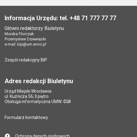
Stopka
Informacja Urzędu: tel. +48 71 777 77 77
Główni redaktorzy Biuletynu
Monika Florczak
Przemysław Dziewięcki
e-mail:
bip@um.wroc.pl
Zespół redakcyjny BIP
Adres redakcji Biuletynu
Urząd Miejski Wrocławia
ul. Kuźnicza 56, II piętro
Obsługa informatyczna UMW:
CUI
Formularz kontaktowy
Ochrona danych osobowych