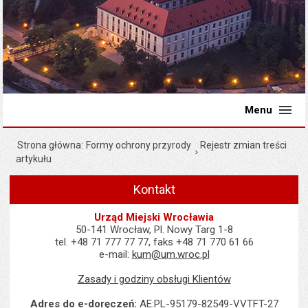
Menu
Strona główna
Formy ochrony przyrody
Rejestr zmian treści
artykułu
Kontakt
Urząd Miejski Wrocławia
50-141 Wrocław, Pl. Nowy Targ 1-8
tel. +48 71 777 77 77, faks +48 71 770 61 66
e-mail:
kum@um.wroc.pl
Zasady i godziny obsługi Klientów
Adres do e-doręczeń:
AE:PL-95179-82549-VVTFT-27