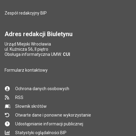
Pole wymagane
Adres e-mail znajomego
*
Zespół redakcyjny BIP
Pytanie antyspamowe
Podaj słownie
Pole wymagane
wynik działania: 5 plus 7
*
Adres redakcji Biuletynu
Urząd Miejski Wrocławia
*
ul. Kuźnicza 56, II piętro
Pole wymagane
Obsługa informatyczna UMW:
CUI
Formularz kontaktowy
Ochrona danych osobowych
RSS
Słownik skrótów
Otwarte dane i ponowne wykorzystanie
Udostępnianie informacji publicznej
Statystyki oglądalności BIP