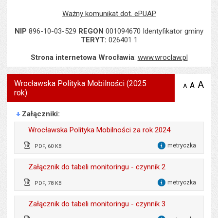
Ważny komunikat dot. ePUAP
NIP
896-10-03-529
REGON
001094670 Identyfikator gminy
TERYT:
026401 1
Strona internetowa Wrocławia
:
www.wroclaw.pl
Wrocławska Polityka Mobilności (2025
A
po
A
domyś
A
zmniejsz
rok)
tekst na
wielk
te
stronie
tekstu
s
stron
Załączniki
Wrocławska Polityka Mobilności za rok 2024
metryczka
PDF, 60 KB
dla 
Odpowiedzialny za treść:
Monika Kozłowska -
Załącznik do tabeli monitoringu - czynnik 2
Święconek
metryczka
PDF, 78 KB
dla 
Data wytworzenia:
23.04.2025
Odpowiedzialny za treść:
Monika Kozłowska -
Opublikował w BIP:
Monika Florczak
Załącznik do tabeli monitoringu - czynnik 3
Święconek