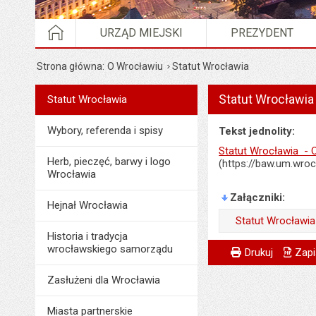
STRONA GŁÓWNA
URZĄD MIEJSKI
PREZYDENT
Strona główna
O Wrocławiu
Statut Wrocławia
Statut Wrocławia
Menu
Statut Wrocławia
O Wrocławiu
Wybory, referenda i spisy
Tekst jednolity:
Statut Wrocławia - O
Herb, pieczęć, barwy i logo
(https://baw.um.wro
Wrocławia
Załączniki
Hejnał Wrocławia
Statut Wrocławia
Historia i tradycja
Wytworzył:
Metryczka
Powiadom znajome
wrocławskiego samorządu
Odpowiedzialny za 
Drukuj
Zapi
Data wytworzenia:
Data wytworzenia:
Zasłużeni dla Wrocławia
Opublikował w BIP
Opublikował w BIP
Miasta partnerskie
Data opublikowani