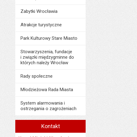
Data opublikowani
Liczba pobrań:
Zabytki Wrocławia
Ostatnio zaktualiz
Data ostatniej aktua
Atrakcje turystyczne
Liczba wyświetleń:
Park Kulturowy Stare Miasto
Stowarzyszenia, fundacje
i związki międzygminne do
których należy Wrocław
Rady społeczne
Młodzieżowa Rada Miasta
System alarmowania i
ostrzegania o zagrożeniach
Kontakt