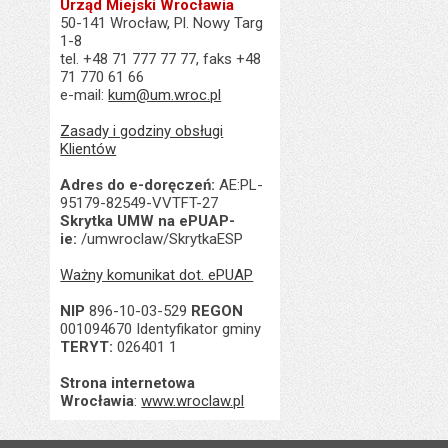
Urząd Miejski Wrocławia
50-141 Wrocław, Pl. Nowy Targ
1-8
tel. +48 71 777 77 77, faks +48
71 770 61 66
e-mail:
kum@um.wroc.pl
Zasady i godziny obsługi
Klientów
Adres do e-doręczeń:
AE:PL-
95179-82549-VVTFT-27
Skrytka UMW na ePUAP-
ie:
/umwroclaw/SkrytkaESP
Ważny komunikat dot. ePUAP
NIP
896-10-03-529
REGON
001094670 Identyfikator gminy
TERYT:
026401 1
Strona internetowa
Wrocławia
:
www.wroclaw.pl