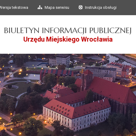
Przejdź do głównego
Przejdź do treści
Wersja tekstowa
Mapa serwisu
Instrukcja obsługi
menu
BIULETYN INFORMACJI PUBLICZNEJ
Urzędu Miejskiego Wrocławia