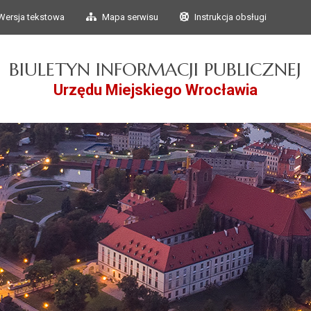
Przejdź do głównego
Przejdź do treści
Wersja tekstowa
Mapa serwisu
Instrukcja obsługi
menu
BIULETYN INFORMACJI PUBLICZNEJ
Urzędu Miejskiego Wrocławia