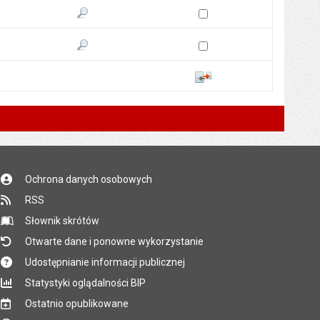
Zaznacz wersję do porówn
Pokaż podgląd wersji z dnia 21.08.2014 07:26
Zaznacz wersję do porówn
Pokaż podgląd wersji z dnia 21.08.2014 07:25
Porównaj
Ochrona danych osobowych
RSS
Słownik skrótów
Otwarte dane i ponowne wykorzystanie
Udostępnianie informacji publicznej
Statystyki oglądalności BIP
Ostatnio opublikowane