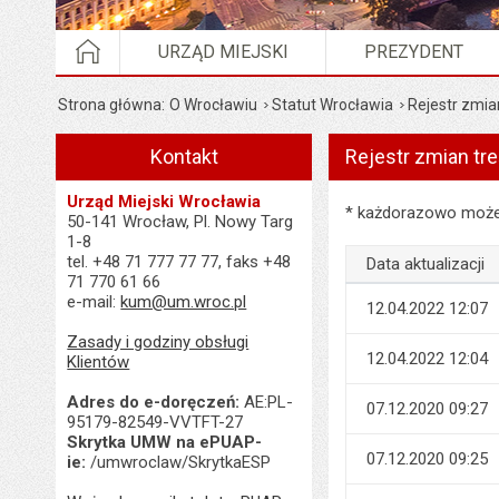
STRONA GŁÓWNA
URZĄD MIEJSKI
PREZYDENT
Strona główna
O Wrocławiu
Statut Wrocławia
Rejestr zmian
Kontakt
Rejestr zmian tre
Urząd Miejski Wrocławia
Rejestr zmian treści 
* każdorazowo możes
50-141 Wrocław, Pl. Nowy Targ
1-8
tel. +48 71 777 77 77, faks +48
Data aktualizacji
71 770 61 66
e-mail:
kum@um.wroc.pl
12.04.2022 12:07
Zasady i godziny obsługi
12.04.2022 12:04
Klientów
Adres do e-doręczeń:
AE:PL-
07.12.2020 09:27
95179-82549-VVTFT-27
Skrytka UMW na ePUAP-
07.12.2020 09:25
ie:
/umwroclaw/SkrytkaESP