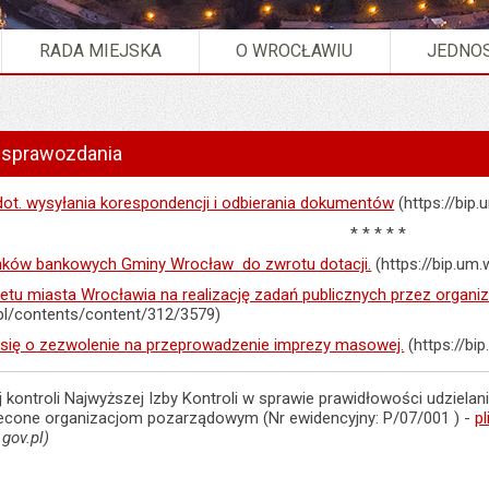
RADA MIEJSKA
O WROCŁAWIU
JEDNOS
k sprawozdania
dot. wysyłania korespondencji i odbierania dokumentów
(https://bip
* * * * *
ków bankowych Gminy Wrocław do zwrotu dotacji.
(https://bip.um
żetu miasta Wrocławia na realizację zadań publicznych przez organ
.pl/contents/content/312/3579)
 się o zezwolenie na przeprowadzenie imprezy masowej.
(https://bi
j kontroli Najwyższej Izby Kontroli w sprawie prawidłowości udzielani
zlecone organizacjom pozarządowym (Nr ewidencyjny: P/07/001 ) -
p
.gov.pl)