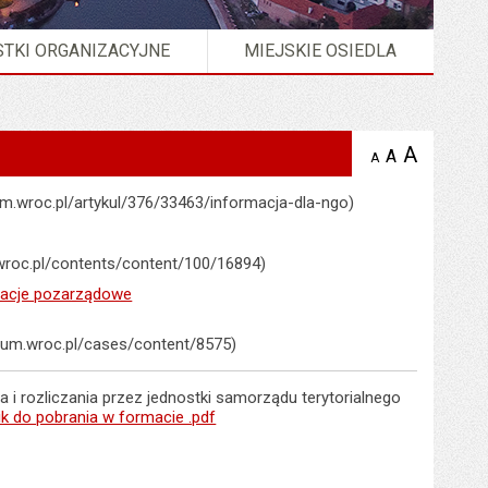
TKI ORGANIZACYJNE
MIEJSKIE OSIEDLA
A
powię
A
domyślna
A
zmniejsz
tekst na
wielkość
tekst 
stronie
tekstu na
.um.wroc.pl/artykul/376/33463/informacja-dla-ngo)
stron
stronie
.wroc.pl/contents/content/100/16894)
izacje pozarządowe
p.um.wroc.pl/cases/content/8575)
a i rozliczania przez jednostki samorządu terytorialnego
lik do pobrania w formacie .pdf