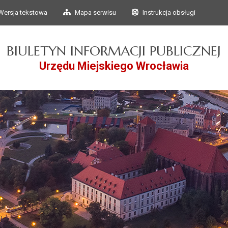
Przejdź do głównego
Przejdź do treści
Wersja tekstowa
Mapa serwisu
Instrukcja obsługi
menu
BIULETYN INFORMACJI PUBLICZNEJ
Urzędu Miejskiego Wrocławia