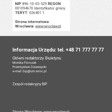
NIP
896-10-03-529
REGON
001094670 Identyfikator gminy
TERYT:
026401 1
Strona internetowa
Wrocławia
:
www.wroclaw.pl
Stopka
Informacja Urzędu: tel. +48 71 777 77 77
Główni redaktorzy Biuletynu
Monika Florczak
Przemysław Dziewięcki
e-mail:
bip@um.wroc.pl
Zespół redakcyjny BIP
Strona Wrocławia: www.wroclaw.pl