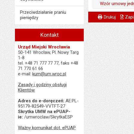
Liczba pobrań:
Wytworzył:
Wzór umowy jedno
Data opublikowani
Opublikował w BIP
Data wytworzenia:
Przeciwdziałanie praniu
Ostatnio zaktualiz
Odpowiedzialny za 
Metryczka
Powiadom znajome
Odpowiedzialny za 
Data opublikowani
Drukuj
Zapi
pieniędzy
Opublikował w BIP
Data ostatniej aktua
Data wytworzenia:
Data wytworzenia:
Liczba pobrań:
Data opublikowani
Liczba pobrań:
Opublikował w BIP
Kontakt
Opublikował w BIP
Ostatnio zaktualiz
Data opublikowani
Data opublikowani
Urząd Miejski Wrocławia
Data ostatniej aktua
50-141 Wrocław, Pl. Nowy Targ
Ostatnio zaktualiz
Ostatnio zaktualiz
1-8
Liczba pobrań:
tel. +48 71 777 77 77, faks +48
Data ostatniej aktua
Data ostatniej aktua
71 770 61 66
Liczba pobrań:
e-mail:
kum@um.wroc.pl
Liczba wyświetleń:
Zasady i godziny obsługi
Klientów
Adres do e-doręczeń:
AE:PL-
95179-82549-VVTFT-27
Skrytka UMW na ePUAP-
ie:
/umwroclaw/SkrytkaESP
Ważny komunikat dot. ePUAP