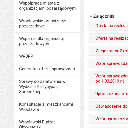
Współpraca miasta z
organizacjami pozarządowymi
Załączniki
Wrocławskie organizacje
Oferta na realiza
pozarządowe
Odpowiedzialny za 
Oferta na realiz
Wsparcie dla organizacji
pozarządowych
Data wytworzenia:
Odpowiedzialny za 
Załącznik nr 2 (o
Opublikował w BIP
WRDPP
Data wytworzenia:
Odpowiedzialny za 
Wzór sprawozdan
Data opublikowani
Opublikował w BIP
Generator ofert i sprawozdań
Data wytworzenia:
Liczba pobrań:
Wytworzył:
Wzór sprawozdan
Data opublikowani
Opublikował w BIP
od 1.03.2019 r )
Sprawy do załatwienia w
Data wytworzenia:
Liczba pobrań:
Wydziale Partycypacji
Data opublikowani
Odpowiedzialny za 
Społecznej
Opublikował w BIP
Uproszczona ofert
Liczba pobrań:
Data wytworzenia:
Data opublikowani
Wytworzył:
Konsultacje z mieszkańcami
Oświadczenie do 
Wrocławia
Opublikował w BIP
Liczba pobrań:
Data wytworzenia:
Odpowiedzialny za 
Wzór uproszczone
Data opublikowani
Wrocławski Budżet
Opublikował w BIP
Data wytworzenia:
Obywatelski