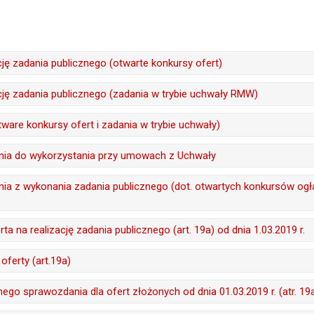
cję zadania publicznego (otwarte konkursy ofert)
treść:
Anna Kieler
ację zadania publicznego (zadania w trybie uchwały RMW)
23.01.2025
treść:
Anna Kieler
tware konkursy ofert i zadania w trybie uchwały)
:
Monika Florczak
23.01.2025
treść:
Anna Kieler
ia do wykorzystania przy umowach z Uchwały
a:
23.01.2025 12:24
:
Monika Florczak
23.01.2025
2903
Beata Bernacka
ia z wykonania zadania publicznego (dot. otwartych konkursów og
a:
23.01.2025 12:24
:
Monika Florczak
18.06.2020
387
a:
23.01.2025 12:24
treść:
Anna Kieler
:
Monika Florczak
a na realizację zadania publicznego (art. 19a) od dnia 1.03.2019 r.
2587
01.03.2019
a:
18.06.2020 14:55
Beata Bernacka
oferty (art.19a)
:
Monika Florczak
1753
01.03.2019
treść:
Beata Bernacka
go sprawozdania dla ofert złożonych od dnia 01.03.2019 r. (atr. 19
a:
01.03.2019 14:40
:
Monika Florczak
08.01.2026