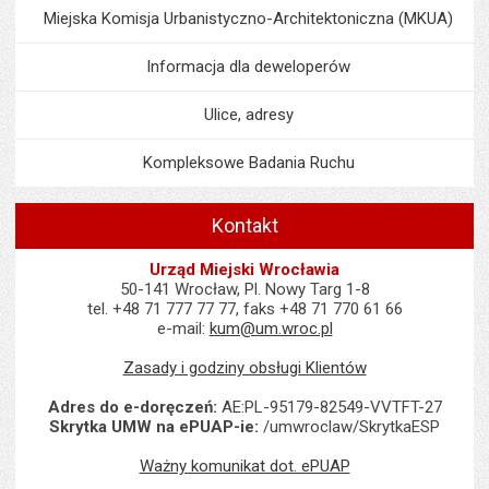
Miejska Komisja Urbanistyczno-Architektoniczna (MKUA)
Informacja dla deweloperów
Ulice, adresy
Kompleksowe Badania Ruchu
Kontakt
Urząd Miejski Wrocławia
50-141 Wrocław, Pl. Nowy Targ 1-8
tel. +48 71 777 77 77, faks +48 71 770 61 66
e-mail:
kum@um.wroc.pl
Zasady i godziny obsługi Klientów
Adres do e-doręczeń:
AE:PL-95179-82549-VVTFT-27
Skrytka UMW na ePUAP-ie:
/umwroclaw/SkrytkaESP
Ważny komunikat dot. ePUAP