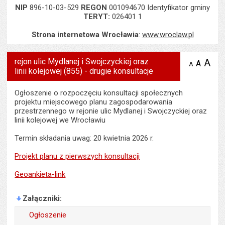
NIP
896-10-03-529
REGON
001094670 Identyfikator gminy
TERYT:
026401 1
Strona internetowa Wrocławia
:
www.wroclaw.pl
rejon ulic Mydlanej i Swojczyckiej oraz
A
po
A
domyś
A
zmniejsz
linii kolejowej (855) - drugie konsultacje
tekst na
wielk
te
stronie
tekstu
s
stron
Ogłoszenie o rozpoczęciu konsultacji społecznych
projektu miejscowego planu zagospodarowania
przestrzennego w rejonie ulic Mydlanej i Swojczyckiej oraz
linii kolejowej we Wrocławiu
Termin składania uwag: 20 kwietnia 2026 r.
Projekt planu z pierwszych konsultacji
Geoankieta-link
Załączniki
Ogłoszenie