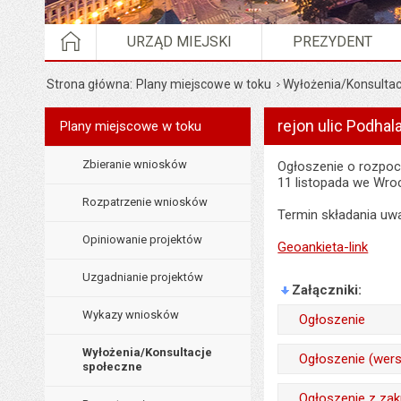
STRONA GŁÓWNA
URZĄD MIEJSKI
PREZYDENT
Strona główna
Plany miejscowe w toku
Wyłożenia/Konsultac
rejon ulic Podhala
Menu
Plany miejscowe w toku
Planowanie przestrzenne
Zbieranie wniosków
Ogłoszenie o rozpoc
11 listopada we Wro
Rozpatrzenie wniosków
Termin składania uwa
Opiniowanie projektów
Geoankieta-link
Uzgadnianie projektów
Załączniki
Wykazy wniosków
Ogłoszenie
Wytworzył:
Wyłożenia/Konsultacje
Ogłoszenie (wers
społeczne
Data wytworzenia:
Wytworzył:
Ogłoszenie z za