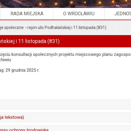
RADA MIEJSKA
O WROCŁAWIU
JEDNOS
je społeczne
rejon ulic Podhalańskiej i 11 listopada (831)
ńskiej i 11 listopada (831)
zęciu konsultacji społecznych projektu miejscowego planu zagospod
cławiu
g: 29 grudnia 2025 r.
Michał Młyńczak
ja tekstowa)
27.11.2025
Michał Młyńczak
kresu ochrony środowiska