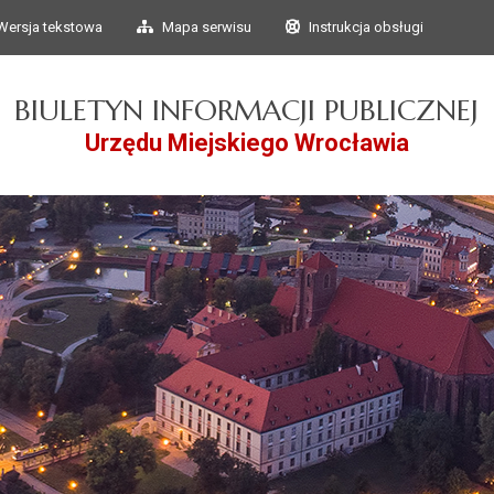
Przejdź do głównego
Przejdź do treści
Wersja tekstowa
Mapa serwisu
Instrukcja obsługi
menu
BIULETYN INFORMACJI PUBLICZNEJ
Urzędu Miejskiego Wrocławia