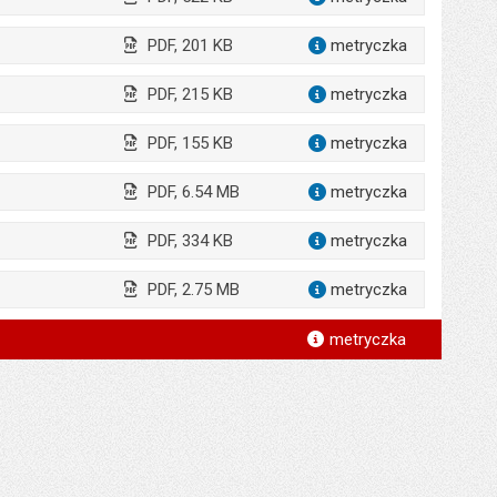
dla załąc
PDF, 201 KB
metryczka
dla załąc
PDF, 215 KB
metryczka
dla załąc
PDF, 155 KB
metryczka
dla załącz
PDF, 6.54 MB
metryczka
dla załącz
PDF, 334 KB
metryczka
dla załąc
PDF, 2.75 MB
metryczka
dla załąc
*
metryczka
*
*
*
*