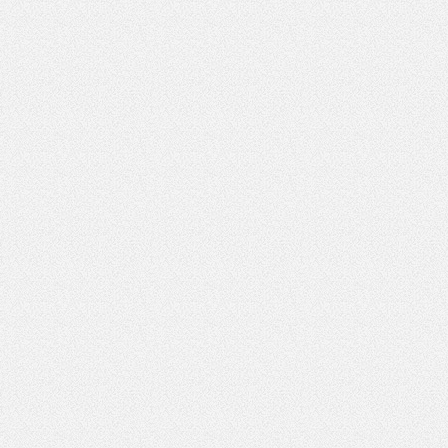
Pole wymagane
wynik działania: 16 minus 9
*
Pole wymagane