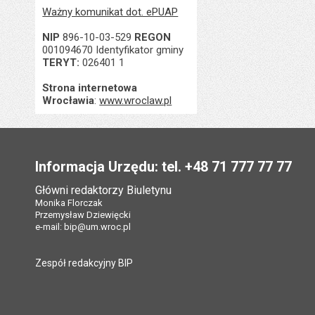
Ważny komunikat dot. ePUAP
NIP
896-10-03-529
REGON
001094670 Identyfikator gminy
TERYT:
026401 1
Strona internetowa
Wrocławia
:
www.wroclaw.pl
Stopka
Informacja Urzędu: tel. +48 71 777 77 77
Główni redaktorzy Biuletynu
Monika Florczak
Przemysław Dziewięcki
e-mail:
bip@um.wroc.pl
Zespół redakcyjny BIP