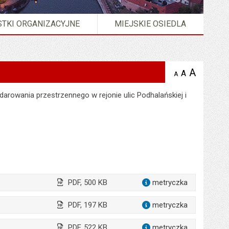
TKI ORGANIZACYJNE
MIEJSKIE OSIEDLA
A
powię
A
domyślna
A
zmniejsz
tekst na
wielkość
tekst 
stronie
tekstu na
arowania przestrzennego w rejonie ulic Podhalańskiej i
stron
stronie
PDF, 500 KB
metryczka
dla załąc
PDF, 197 KB
metryczka
dla załąc
PDF, 522 KB
metryczka