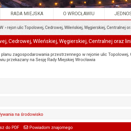
RADA MIEJSKA
O WROCŁAWIU
JEDNOS
MW
rejon ulic Topolowej, Cedrowej, Wileńskiej, Węgierskiej, Centralnej ora
ej, Cedrowej, Wileńskiej, Węgierskiej, Centralnej oraz lin
planu zagospodarowania przestrzennego w rejonie ulic Topolowej, Cedr
wiu przekazany na Sesję Rady Miejskiej Wrocławia
treść:
Przemysław Matyja
03.06.2026
treść:
Przemysław Matyja
ływania na środowisko
:
Marlena Staniek
03.06.2026
Rafał Odachowski
go
Powiadom znajomego
Pole wymagane
Twoje imię i nazwisko
treść:
Przemysław Matyja
a:
sz do PDF
Powiadom znajomego
03.06.2026 09:38
:
Marlena Staniek