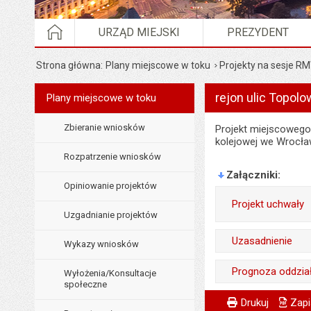
STRONA GŁÓWNA
URZĄD MIEJSKI
PREZYDENT
Strona główna
Plany miejscowe w toku
Projekty na sesje R
rejon ulic Topolow
Menu
Plany miejscowe w toku
Planowanie przestrzenne
Zbieranie wniosków
Projekt miejscowego 
kolejowej we Wrocła
Rozpatrzenie wniosków
Załączniki
Opiniowanie projektów
Projekt uchwały
Uzgadnianie projektów
Odpowiedzialny za 
Uzasadnienie
Wykazy wniosków
Data wytworzenia:
Odpowiedzialny za 
Prognoza oddzia
Wyłożenia/Konsultacje
Opublikował w BIP
społeczne
Data wytworzenia:
Wytworzył:
Metryczka
Powiadom znajome
Odpowiedzialny za 
Data opublikowani
Drukuj
Zapi
Opublikował w BIP