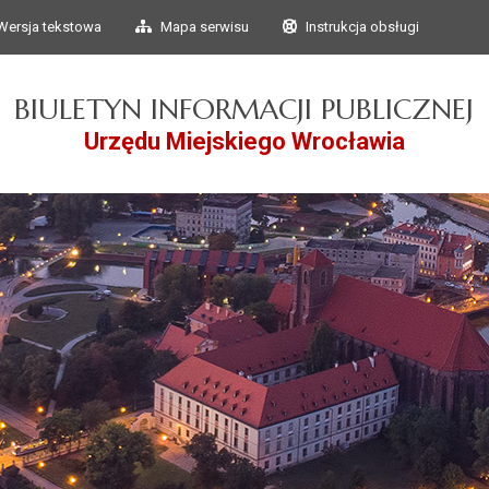
Przejdź do głównego
Przejdź do treści
Wersja tekstowa
Mapa serwisu
Instrukcja obsługi
menu
BIULETYN INFORMACJI PUBLICZNEJ
Urzędu Miejskiego Wrocławia