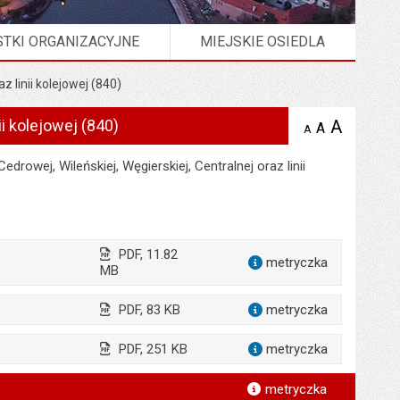
TKI ORGANIZACYJNE
MIEJSKIE OSIEDLA
z linii kolejowej (840)
ii kolejowej (840)
A
powię
A
domyślna
A
zmniejsz
tekst na
wielkość
tekst 
stronie
tekstu na
owej, Wileńskiej, Węgierskiej, Centralnej oraz linii
stron
stronie
PDF, 11.82
metryczka
dla załącz
MB
PDF, 83 KB
metryczka
dla załąc
PDF, 251 KB
metryczka
dla załąc
*
metryczka