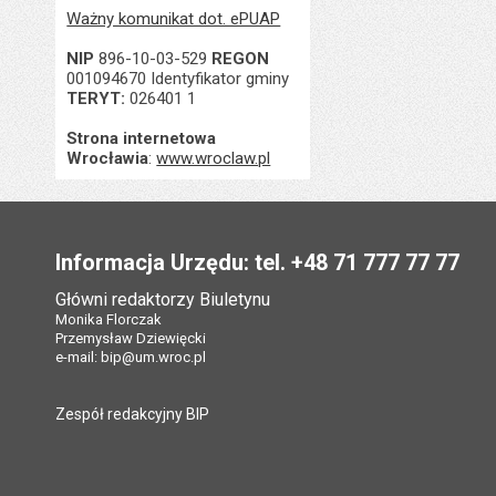
Ważny komunikat dot. ePUAP
NIP
896-10-03-529
REGON
001094670 Identyfikator gminy
TERYT:
026401 1
Strona internetowa
Wrocławia
:
www.wroclaw.pl
Stopka
Informacja Urzędu: tel. +48 71 777 77 77
Główni redaktorzy Biuletynu
Monika Florczak
Przemysław Dziewięcki
e-mail:
bip@um.wroc.pl
Zespół redakcyjny BIP