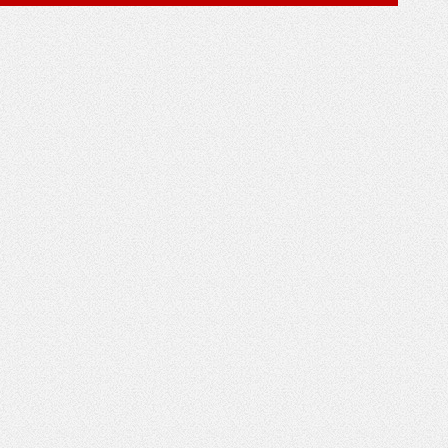
*
*
*
*