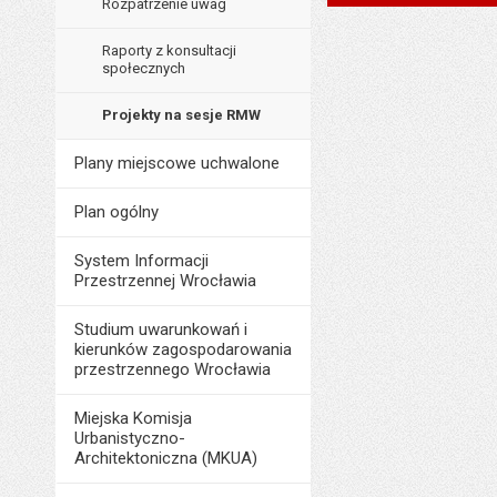
Rozpatrzenie uwag
Data wytworzenia:
Data wytworzenia:
Liczba pobrań:
Data opublikowani
Opublikował w BIP
Raporty z konsultacji
Opublikował w BIP
społecznych
Liczba pobrań:
Data opublikowani
Data opublikowani
Projekty na sesje RMW
Liczba pobrań:
Liczba wyświetleń:
Plany miejscowe uchwalone
Plan ogólny
System Informacji
Przestrzennej Wrocławia
Studium uwarunkowań i
kierunków zagospodarowania
przestrzennego Wrocławia
Miejska Komisja
Urbanistyczno-
Architektoniczna (MKUA)