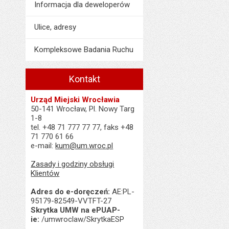
Informacja dla deweloperów
Ulice, adresy
Kompleksowe Badania Ruchu
Kontakt
Urząd Miejski Wrocławia
50-141 Wrocław, Pl. Nowy Targ
1-8
tel. +48 71 777 77 77, faks +48
71 770 61 66
e-mail:
kum@um.wroc.pl
Zasady i godziny obsługi
Klientów
Adres do e-doręczeń:
AE:PL-
95179-82549-VVTFT-27
Skrytka UMW na ePUAP-
ie:
/umwroclaw/SkrytkaESP