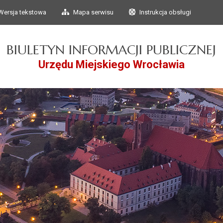
Przejdź do głównego
Przejdź do treści
Wersja tekstowa
Mapa serwisu
Instrukcja obsługi
menu
BIULETYN INFORMACJI PUBLICZNEJ
Urzędu Miejskiego Wrocławia