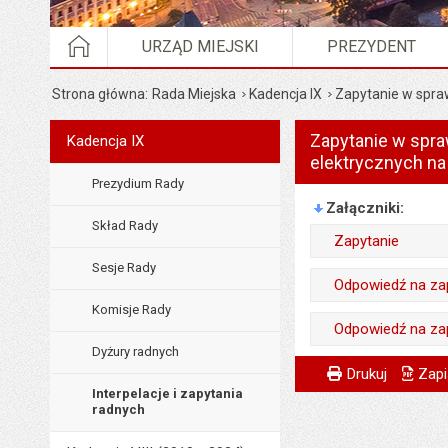
STRONA GŁÓWNA
URZĄD MIEJSKI
PREZYDENT
Strona główna
Rada Miejska
Kadencja IX
Zapytanie w spraw
Zapytanie w spra
Menu
Kadencja IX
Rada Miejska
elektrycznych na
Prezydium Rady
Załączniki
Skład Rady
Zapytanie
Sesje Rady
Wytworzył:
Odpowiedź na za
Data wytworzenia:
Komisje Rady
Wytworzył:
Odpowiedź na zap
Opublikował w BIP
Data wytworzenia:
Dyżury radnych
Wytworzył:
Metryczka
Powiadom znajome
Wytworzył:
Data opublikowani
Drukuj
Zapi
Opublikował w BIP
Interpelacje i zapytania
Data wytworzenia:
Odpowiedzialny za 
Liczba pobrań:
radnych
Data opublikowani
Opublikował w BIP
Data wytworzenia: