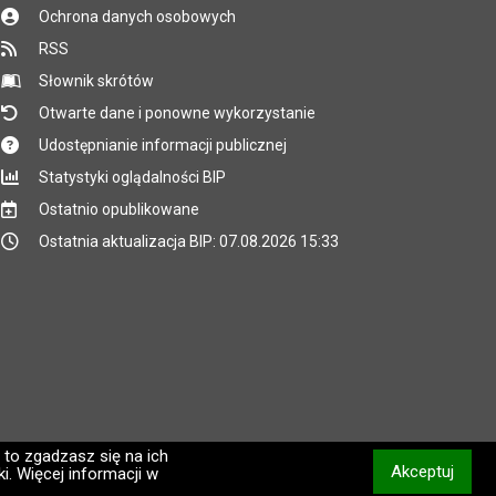
Ochrona danych osobowych
RSS
Słownik skrótów
Otwarte dane i ponowne wykorzystanie
Udostępnianie informacji publicznej
Statystyki oglądalności BIP
Ostatnio opublikowane
Ostatnia aktualizacja BIP: 07.08.2026 15:33
 to zgadzasz się na ich
Akceptuj
i. Więcej informacji w
informacj
CMS i hosting: Logonet Sp. z o.o. w Bydgoszczy [2]