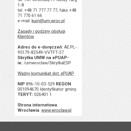
1-8
tel. +48 71 777 77 77, faks +48
71 770 61 66
e-mail:
kum@um.wroc.pl
Zasady i godziny obsługi
Klientów
Adres do e-doręczeń:
AE:PL-
95179-82549-VVTFT-27
Skrytka UMW na ePUAP-
ie:
/umwroclaw/SkrytkaESP
Ważny komunikat dot. ePUAP
NIP
896-10-03-529
REGON
001094670 Identyfikator gminy
TERYT:
026401 1
Strona internetowa
Wrocławia
:
www.wroclaw.pl
Stopka