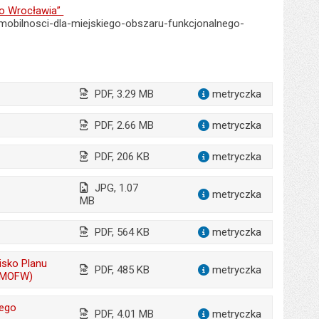
go Wrocławia”
-mobilnosci-dla-miejskiego-obszaru-funkcjonalnego-
PDF, 3.29 MB
metryczka
dla załąc
PDF, 2.66 MB
metryczka
dla załąc
PDF, 206 KB
metryczka
dla załąc
JPG, 1.07
metryczka
dla załącz
MB
PDF, 564 KB
metryczka
dla załąc
isko Planu
PDF, 485 KB
metryczka
dla załąc
M MOFW)
iego
PDF, 4.01 MB
metryczka
dla załąc