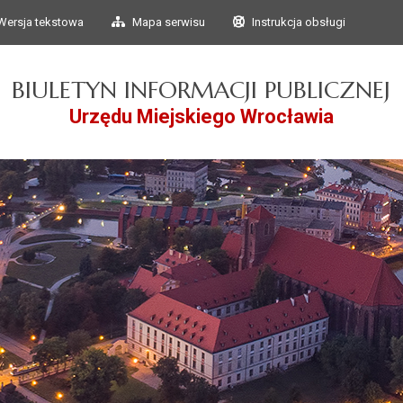
Przejdź do głównego
Przejdź do treści
Wersja tekstowa
Mapa serwisu
Instrukcja obsługi
menu
BIULETYN INFORMACJI PUBLICZNEJ
Urzędu Miejskiego Wrocławia