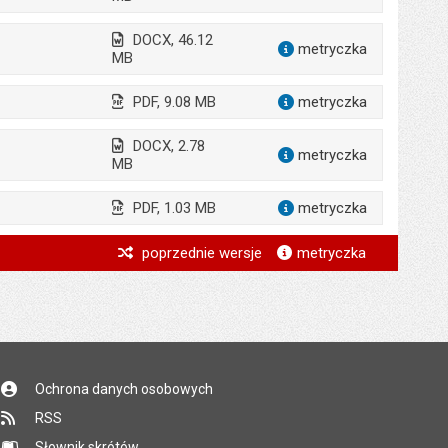
DOCX, 46.12
metryczka
dla załącz
MB
PDF, 9.08 MB
metryczka
dla załącz
DOCX, 2.78
metryczka
dla załącz
MB
PDF, 1.03 MB
metryczka
dla załącz
*
poprzednie wersje
metryczka
*
*
*
*
Ochrona danych osobowych
RSS
Słownik skrótów