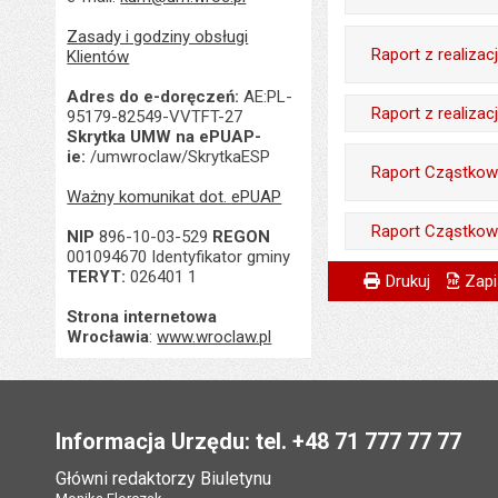
Data wytworzenia:
Data opublikowani
Data ostatniej aktua
Wytworzył:
Zasady i godziny obsługi
Opublikował w BIP
Ostatnio zaktualiz
Raport z realiza
Klientów
Liczba pobrań:
Data wytworzenia:
Data opublikowani
Data ostatniej aktua
Adres do e-doręczeń:
AE:PL-
Wytworzył:
Opublikował w BIP
Liczba pobrań:
Raport z realiza
Liczba pobrań:
95179-82549-VVTFT-27
Skrytka UMW na ePUAP-
Data wytworzenia:
Data opublikowani
Wytworzył:
ie:
/umwroclaw/SkrytkaESP
Raport Cząstkowy
Opublikował w BIP
Liczba pobrań:
Data wytworzenia:
Ważny komunikat dot. ePUAP
Data opublikowani
Wytworzył:
Opublikował w BIP
Raport Cząstkowy
NIP
896-10-03-529
REGON
Liczba pobrań:
001094670 Identyfikator gminy
Data wytworzenia:
Data opublikowani
Wytworzył:
Metryczka
Powiadom znajome
TERYT:
026401 1
Wytworzył:
Drukuj
Zapi
Opublikował w BIP
Liczba pobrań:
Data wytworzenia:
Strona internetowa
Odpowiedzialny za 
Data opublikowani
Wrocławia
:
www.wroclaw.pl
Opublikował w BIP
Data wytworzenia:
Liczba pobrań:
Data opublikowani
Stopka
Opublikował w BIP
Liczba pobrań:
Data opublikowani
Informacja Urzędu: tel. +48 71 777 77 77
Ostatnio zaktualiz
Główni redaktorzy Biuletynu