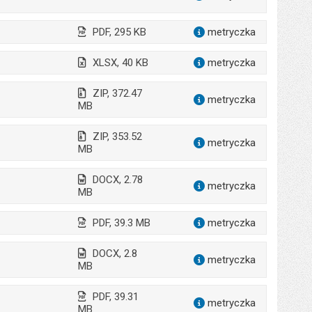
PDF, 295 KB
metryczka
dla załąc
XLSX, 40 KB
metryczka
dla załąc
ZIP, 372.47
metryczka
dla załąc
MB
ZIP, 353.52
metryczka
dla załąc
MB
DOCX, 2.78
metryczka
dla załącz
MB
PDF, 39.3 MB
metryczka
dla załącz
DOCX, 2.8
metryczka
dla załącz
MB
PDF, 39.31
metryczka
dla załącz
MB