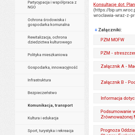
Partycypacja i współpraca z
Konsultacje dot. Pl
NGO
(https://bip.um.wro
wroclawia-wraz-z-p
Ochrona środowiska i
gospodarka komunalna
Załączniki
Rewitalizacja, ochrona
PZM MOFW
dziedzictwa kulturowego
Wytworzył:
PZM - streszcze
Polityka mieszkaniowa
Data wytworzenia:
Wytworzył:
Załącznik A - Ma
Gospodarka, innowacyjność
Opublikował w BIP
Data wytworzenia:
Wytworzył:
Data opublikowani
Infrastruktura
Załącznik B - P
Opublikował w BIP
Data wytworzenia:
Ostatnio zaktualiz
Bezpieczeństwo
Data opublikowani
Wytworzył:
Opublikował w BIP
Informacja doty
Data ostatniej aktua
Ostatnio zaktualiz
Data wytworzenia:
Komunikacja, transport
Data opublikowani
Wytworzył:
Liczba pobrań:
Podsumowanie wr
Data ostatniej aktua
Opublikował w BIP
Ostatnio zaktualiz
Zrównoważonej M
Kultura i edukacja
Data wytworzenia:
Liczba pobrań:
Data opublikowani
Data ostatniej aktua
Wytworzył:
Opublikował w BIP
Prognoza Oddzia
Sport, turystyka i rekreacja