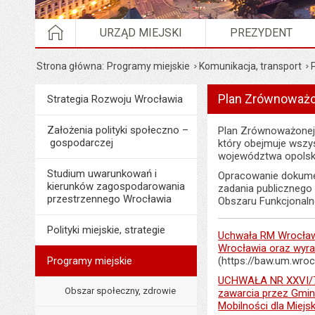
STRONA GŁÓWNA
URZĄD MIEJSKI
PREZYDENT
Strona główna
Programy miejskie
Komunikacja, transport
Plan Zrównoważo
Menu
Strategia Rozwoju Wrocławia
Programy i projekty miasta
Założenia polityki społeczno –
Plan Zrównoważonej 
gospodarczej
który obejmuje wszy
województwa opolsk
Studium uwarunkowań i
Opracowanie dokumen
kierunków zagospodarowania
zadania publicznego
przestrzennego Wrocławia
Obszaru Funkcjonaln
Polityki miejskie, strategie
Uchwała RM Wrocławi
Wrocławia oraz wyra
Programy miejskie
(https://baw.um.wro
UCHWAŁA NR XXVI/705
Obszar społeczny, zdrowie
zawarcia przez Gmi
Mobilności dla Miej