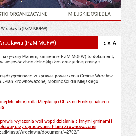
TKI ORGANIZACYJNE
MIEJSKIE OSIEDLA
go Wrocławia (PZM MOFW)
o Wrocławia (PZM MOFW)
A
powię
A
domyślna
A
zmniejsz
tekst na
wielkość
tekst 
stronie
tekstu na
lej nazywany Planem, zamiennie PZM MOFW) to dokument,
stron
stronie
 w województwie dolnośląskim oraz jednej gminy z
 międzygminnego w sprawie powierzenia Gminie Wrocław
. „Plan Zrównoważonej Mobilności dla Miejskiego
nej Mobilności dla Miejskiego Obszaru Funkcjonalnego
ia
wie wyrażenia woli współdziałania z innymi gminami i
łpracy przy opracowaniu Planu Zrównoważonej
UrzadMiastaWroclawia/document/42702/)