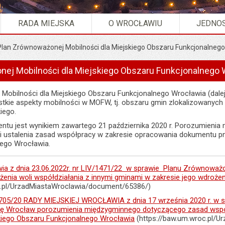
RADA MIEJSKA
O WROCŁAWIU
JEDNOS
Plan Zrównoważonej Mobilności dla Miejskiego Obszaru Funkcjonalne
nej Mobilności dla Miejskiego Obszaru Funkcjonalneg
Mobilności dla Miejskiego Obszaru Funkcjonalnego Wrocławia (da
stkie aspekty mobilności w MOFW, tj. obszaru gmin zlokalizowanych
iego.
tu jest wynikiem zawartego 21 października 2020 r. Porozumienia
 i ustalenia zasad współpracy w zakresie opracowania dokumentu pn
ego Wrocławia.
a z dnia 23.06.2022r. nr LIV/1471/22 w sprawie Planu Zrównoważo
żenia woli współdziałania z innymi gminami w zakresie jego wdrożen
c.pl/UrzadMiastaWroclawia/document/65386/)
/20 RADY MIEJSKIEJ WROCŁAWIA z dnia 17 września 2020 r. w spra
nę Wrocław porozumienia międzygminnego dotyczącego zasad wspó
skiego Obszaru Funkcjonalnego Wrocławia
(https://baw.um.wroc.pl/