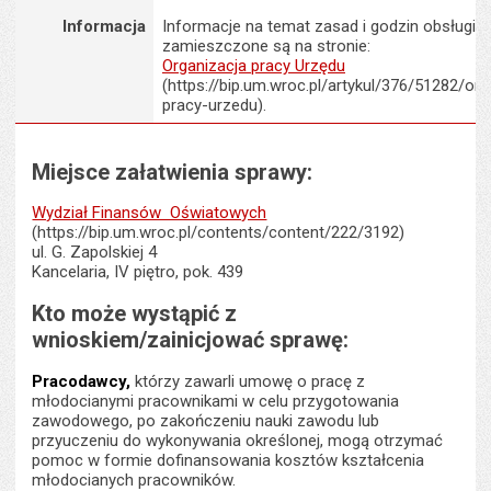
Informacja
Informacje na temat zasad i godzin obsługi K
zamieszczone są na stronie:
Organizacja pracy Urzędu
(https://bip.um.wroc.pl/artykul/376/51282/org
pracy-urzedu).
Miejsce załatwienia sprawy:
Wydział Finansów Oświatowych
(https://bip.um.wroc.pl/contents/content/222/3192)
ul. G. Zapolskiej 4
Kancelaria, IV piętro, pok. 439
Kto może wystąpić z
wnioskiem/zainicjować sprawę:
Pracodawcy,
którzy zawarli umowę o pracę z
młodocianymi pracownikami w celu przygotowania
zawodowego, po zakończeniu nauki zawodu lub
przyuczeniu do wykonywania określonej, mogą otrzymać
pomoc w formie dofinansowania kosztów kształcenia
młodocianych pracowników.