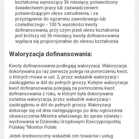
kształcenia wynoszący 36 miesięcy, potwierdzony
świadectwem pracy lub zaświadczeniem
potwierdzającym okres zatrudnienia, i za
przystąpienie do egzaminu zawodowego lub
czeladniczego - 100 % wysokości kwoty
dofinansowania, przy czym jeżeli okres kształcenia
jest krótszy niż 36 miesięcy, kwotę dofinansowania
wypłaca się proporcjonalnie do okresu kształcenia.
Waloryzacja dofinansowania:
Kwoty dofinansowania podlegają waloryzacji. Waloryzacja
dokonywana po raz pierwszy polega na pomnożeniu kwot,
o których mowa w ust. 2, przez wskaźnik waloryzacji i
zaokrągleniu w dół do pełnych groszy. Kolejne waloryzacje
kwot dofinansowania polegają na pomnożeniu kwot
dofinansowania z roku, w którym była dokonywana
ostatnia waloryzacja, przez wskaźnik waloryzacji i
zaokrągleniu w dół do pełnych groszy. Waloryzacji
dokonuje się od dnia następującego po dniu ogłoszenia
obwieszczenia Ministra właściwego do spraw oświaty i
wychowania w Dzienniku Urzędowym Rzeczypospolitej
Polskiej "Monitor Polski.
Jeżeli średnioroczny wskaźnik cen towarów i usług