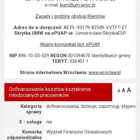
e-mail:
kum@um.wroc.pl
Zasady i godziny obsługi Klientów
Adres do e-doręczeń:
AE:PL-95179-82549-VVTFT-27
Skrytka UMW na ePUAP-ie:
/umwroclaw/SkrytkaESP
Ważny komunikat dot. ePUAP
NIP
896-10-03-529
REGON
001094670 Identyfikator gminy
TERYT:
026401 1
Strona internetowa Wrocławia
:
www.wroclaw.pl
Dofinansowanie kosztów kształcenia
A
po
A
domyś
A
zmniejsz
młodocianych pracowników
tekst na
wielk
te
stronie
tekstu
Szczegóły
s
Kategoria
dofinansowania, dotacje, zapomogi, stypendi
stron
sprawy
E - usługa
nie
Komórka
Wydział Finansów Oświatowych
odpowiedzialna