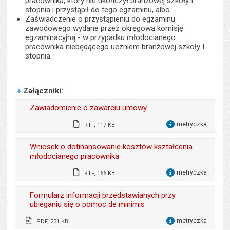
pracownika, który nie ukończył branżowej szkoły I
stopnia i przystąpił do tego egzaminu, albo
Zaświadczenie o przystąpieniu do egzaminu
zawodowego wydane przez okręgową komisję
egzaminacyjną - w przypadku młodocianego
pracownika niebędącego uczniem branżowej szkoły I
stopnia.
Załączniki
Zawiadomienie o zawarciu umowy
metryczka
RTF, 117 KB
dla 
Odpowiedzialny za treść:
Paweł Kaleta
Wniosek o dofinansowanie kosztów kształcenia
młodocianego pracownika
Data wytworzenia:
02.02.2023
metryczka
RTF, 166 KB
Opublikował w BIP:
Przemysław Dziewięcki
dla 
Odpowiedzialny za treść:
Paweł Kaleta
Data opublikowania:
02.02.2023 10:33
Formularz informacji przedstawianych przy
ubieganiu się o pomoc de minimis
Data wytworzenia:
02.02.2023
Ostatnio zaktualizował:
Przemysław Dziewięcki
metryczka
PDF, 231 KB
Opublikował w BIP:
Przemysław Dziewięcki
dla 
Data ostatniej aktualizacji:
13.10.2025 08:56