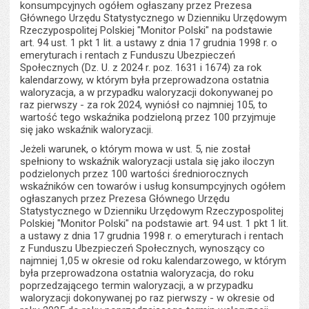
konsumpcyjnych ogółem ogłaszany przez Prezesa
Głównego Urzędu Statystycznego w Dzienniku Urzędowym
Rzeczypospolitej Polskiej "Monitor Polski" na podstawie
art. 94 ust. 1 pkt 1 lit. a ustawy z dnia 17 grudnia 1998 r. o
emeryturach i rentach z Funduszu Ubezpieczeń
Społecznych (Dz. U. z 2024 r. poz. 1631 i 1674) za rok
kalendarzowy, w którym była przeprowadzona ostatnia
waloryzacja, a w przypadku waloryzacji dokonywanej po
raz pierwszy - za rok 2024, wyniósł co najmniej 105, to
wartość tego wskaźnika podzieloną przez 100 przyjmuje
się jako wskaźnik waloryzacji.
Jeżeli warunek, o którym mowa w ust. 5, nie został
spełniony to wskaźnik waloryzacji ustala się jako iloczyn
podzielonych przez 100 wartości średniorocznych
wskaźników cen towarów i usług konsumpcyjnych ogółem
ogłaszanych przez Prezesa Głównego Urzędu
Statystycznego w Dzienniku Urzędowym Rzeczypospolitej
Polskiej "Monitor Polski" na podstawie art. 94 ust. 1 pkt 1 lit.
a ustawy z dnia 17 grudnia 1998 r. o emeryturach i rentach
z Funduszu Ubezpieczeń Społecznych, wynoszący co
najmniej 1,05 w okresie od roku kalendarzowego, w którym
była przeprowadzona ostatnia waloryzacja, do roku
poprzedzającego termin waloryzacji, a w przypadku
waloryzacji dokonywanej po raz pierwszy - w okresie od