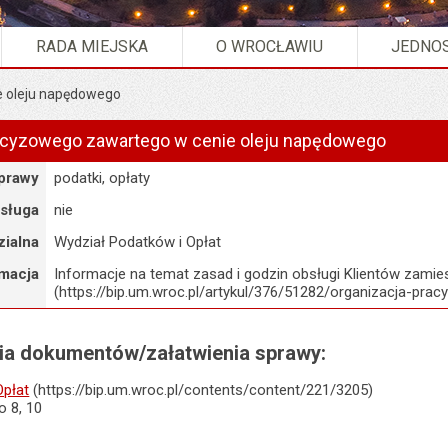
RADA MIEJSKA
O WROCŁAWIU
JEDNOS
e oleju napędowego
kcyzowego zawartego w cenie oleju napędowego
sprawy
podatki, opłaty
usługa
nie
ialna
Wydział Podatków i Opłat
rmacja
Informacje na temat zasad i godzin obsługi Klientów zamie
(https://bip.um.wroc.pl/artykul/376/51282/organizacja-pracy
nia dokumentów/załatwienia sprawy:
Opłat
(https://bip.um.wroc.pl/contents/content/221/3205)
o 8, 10