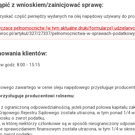
pić z wnioskiem/zainicjować sprawę:
dzyskać część pieniędzy wydanych na olej napędowy używany do produ
yczące pełnomocnictw (w tym aktualne druki/formularze) udzielan
m.wroc.pl/artykul/327/27337/pelnomocnictwa-w-sprawach-podatkowy
owania klientów:
 w godz. 8:00 - 15:15
owego zawartego w cenie oleju napędowego przysługuje producent
przysługuje producentowi rolnemu:
z ograniczoną odpowiedzialnością, jeżeli ponad połowa kapitału za
Krajowego Rejestru Sądowego została utracona, w tym ponad 1/4 w
iosku o zwrot podatku,
w której niektórzy członkowie są w sposób nieograniczony odpowied
 ze sprawozdaniem finansowym została utracona, w tym 1/4 w okres
o zwrot podatku,