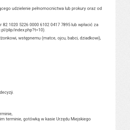
jącego udzielenie pełnomocnictwa lub prokury oraz od
 82 1020 5226 0000 6102 0417 7895 lub wpłacić za
.pl/plip/index.php?t=10).
łżonkowi, wstępnemu (matce, ojcu, babci, dziadkowi),
ecyzji.
rminie,
gim terminie, gotówką w kasie Urzędu Miejskiego