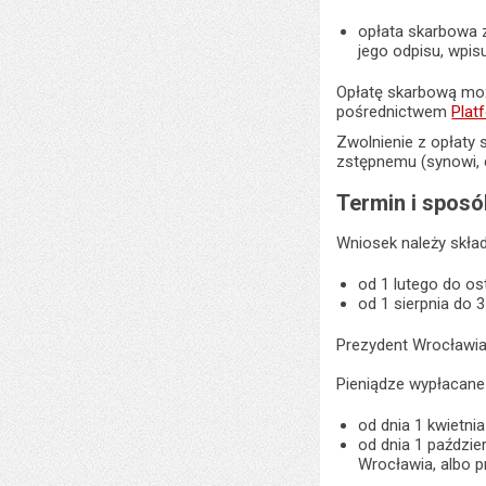
opłata skarbowa z
jego odpisu, wpisu 
Opłatę skarbową moż
pośrednictwem
Plat
Zwolnienie z opłaty 
zstępnemu (synowi, 
Termin i sposó
Wniosek należy skład
od 1 lutego do os
od 1 sierpnia do 
Prezydent Wrocławia
Pieniądze wypłacane
od dnia 1 kwietni
od dnia 1 paździe
Wrocławia, albo 