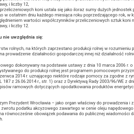
wy, i liczby 12,
przeliczeniowych koni ustala się jako iloraz sumy dużych jednostek
go w ostatnim dniu każdego miesiąca roku poprzedzającego rok, w k
ględnieniem wartości współczynników przeliczeniowych sztuk koni n
wy, i liczby 12.
u nie uwzględnia się:
tw rolnych, na których zaprzestano produkcji rolnej w rozumieniu 
na prowadzenie działalności gospodarczej innej niż działalność rol
owego dokonywany na podstawie ustawy z dnia 10 marca 2006 r. o
stywanego do produkcji rolnej jest programem pomocowym przyzn
czerwca 2014 r. uznającego niektóre rodzaje pomocy za zgodne z r
 L 187 z 26.06.2014 r., str. 1) oraz z Dyrektywą Rady 2003/96/WE z dn
isów ramowych dotyczących opodatkowania produktów energetycznych
ym Prezydent Wrocławia – jako organ właściwy do prowadzenia i z
zwrotu podatku akcyzowego zawartego w cenie oleju napędowego w
a równocześnie obowiązek podawania do publicznej wiadomości danyc
h.