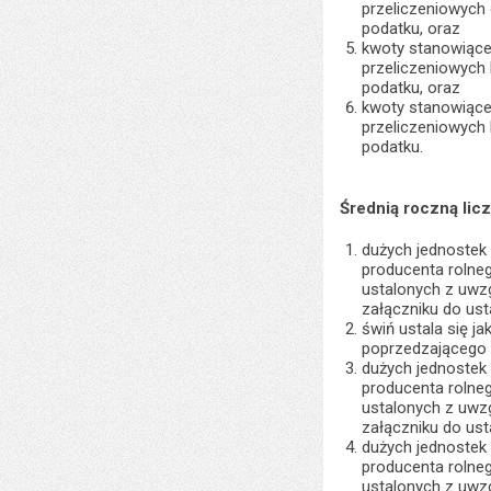
przeliczeniowych
podatku, oraz
kwoty stanowiącej
przeliczeniowych
podatku, oraz
kwoty stanowiącej
przeliczeniowych
podatku.
Średnią roczną licz
dużych jednostek 
producenta rolne
ustalonych z uwz
załączniku do usta
świń ustala się j
poprzedzającego r
dużych jednostek 
producenta rolne
ustalonych z uwz
załączniku do usta
dużych jednostek 
producenta rolne
ustalonych z uwz