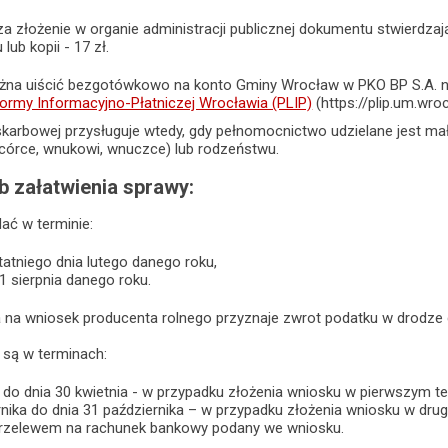
a złożenie w organie administracji publicznej dokumentu stwierdza
lub kopii - 17 zł.
na uiścić bezgotówkowo na konto Gminy Wrocław w PKO BP S.A. nr
formy Informacyjno-Płatniczej Wrocławia (PLIP)
(https://plip.um.wroc
skarbowej przysługuje wtedy, gdy pełnomocnictwo udzielane jest ma
córce, wnukowi, wnuczce) lub rodzeństwu.
b załatwienia sprawy:
ać w terminie:
tatniego dnia lutego danego roku,
31 sierpnia danego roku.
 na wniosek producenta rolnego przyznaje zwrot podatku w drodze d
 są w terminach:
a do dnia 30 kwietnia - w przypadku złożenia wniosku w pierwszym te
rnika do dnia 31 października – w przypadku złożenia wniosku w dru
przelewem na rachunek bankowy podany we wniosku.