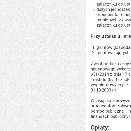
załączniku do usta
dużych jednostek 
producenta rolne
ustalonych z uwz
załączniku do usta
Przy ustalaniu limit
gruntów gospodars
gruntów zajętych 
Zwrot podatku akcyz
napędowego wykorzy
651/2014 z dnia 17 
Traktatu (Dz. Urz. UE
wspólnotowych przep
31.10.2003 r.).
W związku z powyższ
producentom rolnym 
pomoc publiczną – m
finansach publicznyc
Opłaty: