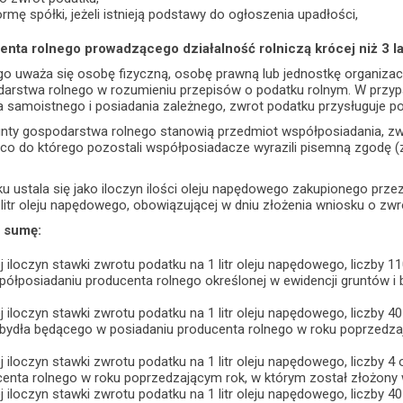
rmę spółki, jeżeli istnieją podstawy do ogłoszenia upadłości,
enta rolnego prowadzącego działalność rolniczą krócej niż 3 la
go uważa się osobę fizyczną, osobę prawną lub jednostkę organiza
rstwa rolnego w rozumieniu przepisów o podatku rolnym. W przyp
a samoistnego i posiadania zależnego, zwrot podatku przysługuje 
unty gospodarstwa rolnego stanowią przedmiot współposiadania, z
co do którego pozostali współposiadacze wyrazili pisemną zgodę (
 ustala się jako iloczyn ilości oleju napędowego zakupionego przez 
litr oleju napędowego, obowiązującej w dniu złożenia wniosku o zwr
o sumę:
 iloczyn stawki zwrotu podatku na 1 litr oleju napędowego, liczby 
półposiadaniu producenta rolnego określonej w ewidencji gruntów i
 iloczyn stawki zwrotu podatku na 1 litr oleju napędowego, liczby 40
 bydła będącego w posiadaniu producenta rolnego w roku poprzedza
 iloczyn stawki zwrotu podatku na 1 litr oleju napędowego, liczby 4 
centa rolnego w roku poprzedzającym rok, w którym został złożony 
 iloczyn stawki zwrotu podatku na 1 litr oleju napędowego, liczby 40