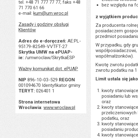
tel. +48 71 777 77 77, faks +48
bez względu na fo
71 770 61 66
e-mail:
kum@um.wroc.pl
z wyjątkiem produc
Zasady i godziny obsługi
Za producenta rolne
Klientów
posiadaczem gospoda
przedmiot posiadani
Adres do e-doręczeń:
AE:PL-
W przypadku, gdy gr
95179-82549-VVTFT-27
współposiadaczowi, 
Skrytka UMW na ePUAP-
współmałżonków).
ie:
/umwroclaw/SkrytkaESP
Kwotę zwrotu podatku
Ważny komunikat dot. ePUAP
zwrotu podatku na 1 
Limit ustala się jak
NIP
896-10-03-529
REGON
001094670 Identyfikator gminy
kwoty stanowiącej
TERYT:
026401 1
posiadaniu lub ws
oraz
Strona internetowa
kwoty stanowiącej
Wrocławia
:
www.wroclaw.pl
przeliczeniowych
podatku, oraz
kwoty stanowiącej
posiadaniu produ
kwoty stanowiącej