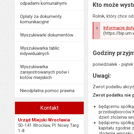
odpadami komunalnymi
Kto może wystą
Rolnik, który chce o
Opłaty za dokumenty
komunikacyjne
Informacje dot
(https://bip.u
Wyszukiwarki dokumentów
Wyszukiwarka tablic
Godziny przyjm
indywidualnych
poniedziałek - piątek
Wyszukiwarka
zarejestrowanych psów i
Uwagi:
kotów miejskich
Zwrot podatku akcyz
Nieodpłatna pomoc prawna
Zwrot podatku nie 
będącemu spółką 
Kontakt
przedsiębiorców 
dzień złożenia wn
Urząd Miejski Wrocławia
będącemu spółką, 
50-141 Wrocław, Pl. Nowy Targ
kapitału zgodnie
1-8
złożenia wniosku 