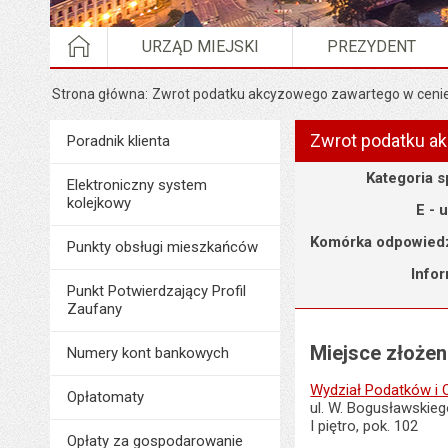
STRONA GŁÓWNA
URZĄD MIEJSKI
PREZYDENT
Strona główna
Zwrot podatku akcyzowego zawartego w ceni
Zwrot podatku a
Menu
Poradnik klienta
Poradnik Klienta
Szczegóły
Kategoria 
Elektroniczny system
kolejkowy
E - 
Komórka odpowiedz
Punkty obsługi mieszkańców
Info
Punkt Potwierdzający Profil
Zaufany
Miejsce złoże
Numery kont bankowych
Wydział Podatków i 
Opłatomaty
ul. W. Bogusławskieg
I piętro, pok. 102
Opłaty za gospodarowanie