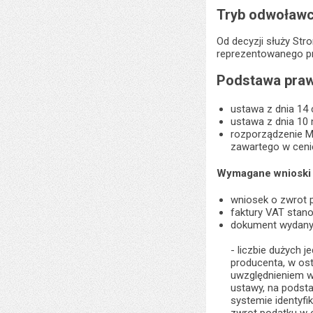
Tryb odwoławc
Od decyzji służy S
reprezentowanego prz
Podstawa praw
ustawa z dnia 14
ustawa z dnia 10
rozporządzenie Mi
zawartego w ceni
Wymagane wnioski 
wniosek o zwrot 
faktury VAT stan
dokument wydany p
- liczbie dużych 
producenta, w ost
uwzględnieniem w
ustawy, na podsta
systemie identyfik
zwrot podatku w o