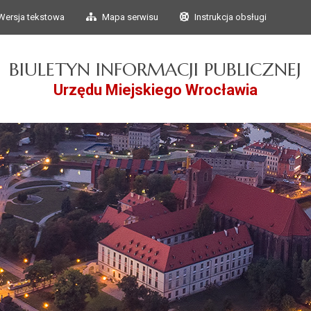
Przejdź do głównego
Przejdź do treści
Wersja tekstowa
Mapa serwisu
Instrukcja obsługi
menu
BIULETYN INFORMACJI PUBLICZNEJ
Urzędu Miejskiego Wrocławia