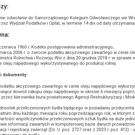
zy:
tronie odwołanie do Samorządowego Kolegium Odwoławczego we Wro
ez Wydział Podatków i Opłat, w terminie 14 dni od daty otrzymania
na:
 czerwca 1960 r. Kodeks postępowania administracyjnego,
 marca 2006 r. o zwrocie podatku akcyzowego zawartego w cenie ol
nistra Rolnictwa i Rozwoju Wsi z dnia 20 grudnia 2018 r. w spraw
e oleju napędowego wykorzystywanego do produkcji rolnej.
i dokumenty:
podatku akcyzowego zawartego w cenie oleju napędowego wykorzyst
owiące dowód zakupu oleju napędowego w okresie 6 miesięcy poprze
rzez kierownika biura powiatowego Agencji Restrukturyzacji i Moder
jednostek przeliczeniowych bydła będącego w posiadaniu producenta 
atnim dniu każdego miesiąca roku poprzedzającego rok, w którym z
artości współczynników przeliczeniowych sztuk bydła na duże jedno
wie informacji zawartych w komputerowej bazie danych prowadzonej
acji i rejestracji zwierząt (Dz. U. poz. 2727 oraz z 2023 r. poz. 412)
dniesieniu do bydła;