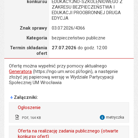
s
konkursu
EDUKACYJNO-SZKOLENIOWEGO Z
stron
ZAKRESU BEZPIECZEŃSTWA I
EDUKACJI PROOBRONNEJ DRUGA
EDYCJA
Znak sprawy
03.07.2026/4366
Kategoria
bezpieczeństwo publiczne
Termin składania
27.07.2026
do godz. 12:00
ofert
Ofertę można wypełnić przy pomocy aktualnego
Generatora
(https://ngo.um.wroc.pl/login), a następnie
złożyć jej papierową wersję w Wydziale Partycypacji
Społecznej UM Wrocławia
Załączniki
Ogłoszenie
metryczka
PDF, 164 KB
dla 
Wytworzył:
Piotr Znamirowski
Oferta na realizację zadania publicznego (otwarte
konkursy ofert)