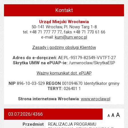
Kontakt
Urząd Miejski Wrocławia
50-141 Wrocław, Pl. Nowy Targ 1-8
tel. +48 71 777 77 77, faks +48 71 770 61 66
e-mail:
kum@um.wroc.pl
Zasady i godziny obsługi Klientów
Adres do e-doręczeń:
AE:PL-95179-82549-VVTFT-27
Skrytka UMW na ePUAP-ie:
/umwroclaw/SkrytkaESP
Ważny komunikat dot. ePUAP
NIP
896-10-03-529
REGON
001094670 Identyfikator gminy
TERYT:
026401 1
Strona internetowa Wrocławia
:
www.wroclaw.pl
03.07.2026/4366
A
po
A
domyś
A
zmniejsz
tekst na
wielk
te
Szczegóły
Przedmiot
REALIZACJA PROGRAMU
stronie
tekstu