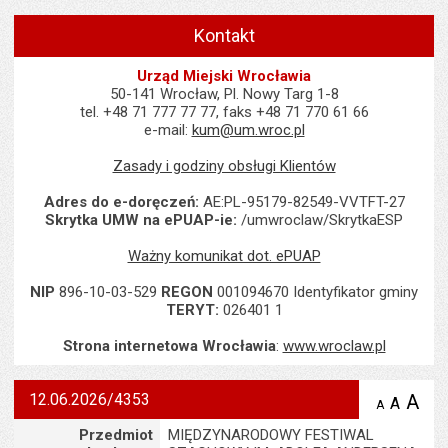
Kontakt
Urząd Miejski Wrocławia
50-141 Wrocław, Pl. Nowy Targ 1-8
tel. +48 71 777 77 77, faks +48 71 770 61 66
e-mail:
kum@um.wroc.pl
Zasady i godziny obsługi Klientów
Adres do e-doręczeń:
AE:PL-95179-82549-VVTFT-27
Skrytka UMW na ePUAP-ie:
/umwroclaw/SkrytkaESP
Ważny komunikat dot. ePUAP
NIP
896-10-03-529
REGON
001094670 Identyfikator gminy
TERYT:
026401 1
Strona internetowa Wrocławia
:
www.wroclaw.pl
12.06.2026/4353
A
po
A
domyś
A
zmniejsz
tekst na
wielk
te
Szczegóły
Przedmiot
MIĘDZYNARODOWY FESTIWAL
stronie
tekstu