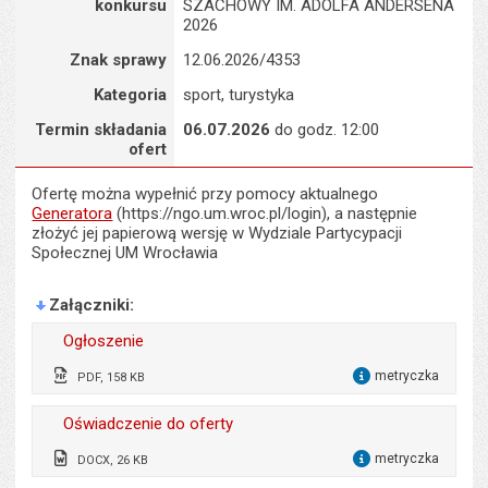
s
konkursu
SZACHOWY IM. ADOLFA ANDERSENA
stron
2026
Znak sprawy
12.06.2026/4353
Kategoria
sport, turystyka
Termin składania
06.07.2026
do godz. 12:00
ofert
Ofertę można wypełnić przy pomocy aktualnego
Generatora
(https://ngo.um.wroc.pl/login), a następnie
złożyć jej papierową wersję w Wydziale Partycypacji
Społecznej UM Wrocławia
Załączniki
Ogłoszenie
metryczka
PDF, 158 KB
dla 
Wytworzył:
Piotr Mazur
Oświadczenie do oferty
Data wytworzenia:
12.06.2026
metryczka
DOCX, 26 KB
dla 
Opublikował w BIP:
Marzena Mączka