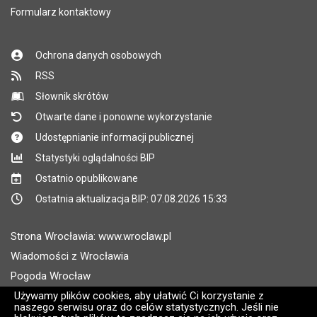
Formularz kontaktowy
Ochrona danych osobowych
RSS
Słownik skrótów
Otwarte dane i ponowne wykorzystanie
Udostępnianie informacji publicznej
Statystyki oglądalności BIP
Ostatnio opublikowane
Ostatnia aktualizacja BIP: 07.08.2026 15:33
Strona Wrocławia: www.wroclaw.pl
Wiadomości z Wrocławia
Pogoda Wrocław
Rozkłady jazdy MPK Wrocław
Używamy plików cookies, aby ułatwić Ci korzystanie z
naszego serwisu oraz do celów statystycznych. Jeśli nie
Administratorem wroclaw.pl jest: ARAW