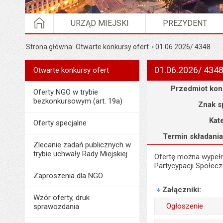
STRONA GŁÓWNA
URZĄD MIEJSKI
PREZYDENT
Strona główna
Otwarte konkursy ofert
01.06.2026/ 4348
01.06.2026/ 434
Menu
Otwarte konkursy ofert
Organizacje pozarządowe
Szczegóły
Przedmiot kon
Oferty NGO w trybie
bezkonkursowym (art. 19a)
Znak s
Kat
Oferty specjalne
Termin składania
Zlecanie zadań publicznych w
trybie uchwały Rady Miejskiej
Ofertę można wypeł
Partycypacji Społec
Zaproszenia dla NGO
Załączniki
Wzór oferty, druk
Ogłoszenie
sprawozdania