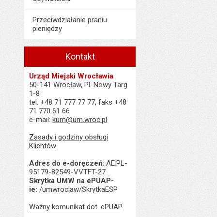
Ostatnio zaktualiz
Data ostatniej aktua
Przeciwdziałanie praniu
pieniędzy
Liczba wyświetleń:
Kontakt
Urząd Miejski Wrocławia
50-141 Wrocław, Pl. Nowy Targ
1-8
tel. +48 71 777 77 77, faks +48
71 770 61 66
e-mail:
kum@um.wroc.pl
Zasady i godziny obsługi
Klientów
Adres do e-doręczeń:
AE:PL-
95179-82549-VVTFT-27
Skrytka UMW na ePUAP-
ie:
/umwroclaw/SkrytkaESP
Ważny komunikat dot. ePUAP