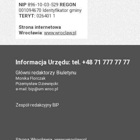
NIP
896-10-03-529
REGON
001094670 Identyfikator gminy
TERYT:
026401 1
Strona internetowa
Wrocławia
:
www.wroclaw.pl
Stopka
Informacja Urzędu: tel. +48 71 777 77 77
Główni redaktorzy Biuletynu
Monika Florczak
Przemysław Dziewięcki
e-mail:
bip@um.wroc.pl
Zespół redakcyjny BIP
Strona Wrocławia: www.wroclaw.pl