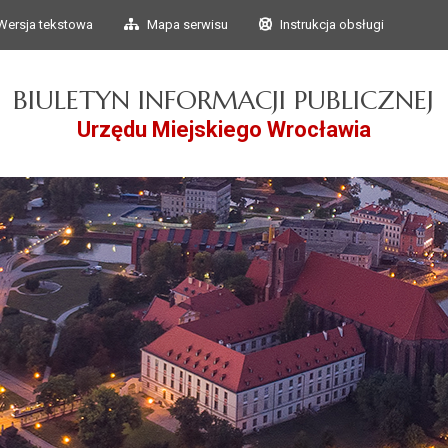
Przejdź do głównego
Przejdź do treści
Wersja tekstowa
Mapa serwisu
Instrukcja obsługi
menu
BIULETYN INFORMACJI PUBLICZNEJ
Urzędu Miejskiego Wrocławia