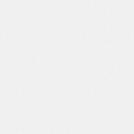
Pytanie antyspamowe
Podaj słownie
ował:
Monika Nowicka-Górniak
Pole wymagane
wynik działania: 5 plus 7
lizacji:
30.06.2026 14:11
160
*
Pole wymagane