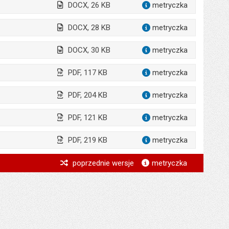
DOCX, 26 KB
metryczka
dla załąc
DOCX, 28 KB
metryczka
dla załącz
DOCX, 30 KB
metryczka
dla załącz
PDF, 117 KB
metryczka
dla załącz
PDF, 204 KB
metryczka
dla załącz
PDF, 121 KB
metryczka
dla załącz
PDF, 219 KB
metryczka
dla załąc
*
poprzednie wersje
metryczka
*
*
*
*