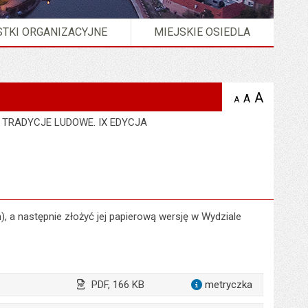
TKI ORGANIZACYJNE
MIEJSKIE OSIEDLA
A
powię
A
domyślna
A
zmniejsz
tekst na
wielkość
tekst 
stronie
E TRADYCJE LUDOWE. IX EDYCJA
tekstu na
stron
stronie
n), a następnie złożyć jej papierową wersję w Wydziale
PDF, 166 KB
metryczka
dla załąc