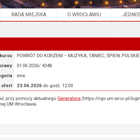
RADA MIEJSKA
O WROCŁAWIU
JEDNOS
8
kursu
POWRÓT DO KORZENI – MUZYKA, TANIEC, ŚPIEW, POLSKI
prawy
01.06.2026/ 4348
egoria
inne
 ofert
23.06.2026
do godz. 12:00
nić przy pomocy aktualnego
Generatora
(https://ngo.um.wroc.pl/logi
znej UM Wrocławia