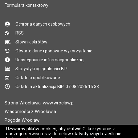
Formularz kontaktowy
Ochrona danych osobowych
RSS
Słownik skrótów
Otwarte dane i ponowne wykorzystanie
Udostępnianie informacji publicznej
Statystyki oglądalności BIP
Ostatnio opublikowane
Ostatnia aktualizacja BIP: 07.08.2026 15:33
Strona Wrocławia: www.wroclaw.pl
Wiadomości z Wrocławia
Pogoda Wrocław
Rozkłady jazdy MPK Wrocław
Używamy plików cookies, aby ułatwić Ci korzystanie z
naszego serwisu oraz do celów statystycznych. Jeśli nie
Administratorem wroclaw.pl jest: ARAW