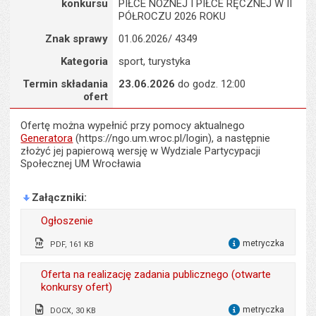
s
konkursu
PIŁCE NOŻNEJ I PIŁCE RĘCZNEJ W II
stron
PÓŁROCZU 2026 ROKU
Znak sprawy
01.06.2026/ 4349
Kategoria
sport, turystyka
Termin składania
23.06.2026
do godz. 12:00
ofert
Ofertę można wypełnić przy pomocy aktualnego
Generatora
(https://ngo.um.wroc.pl/login), a następnie
złożyć jej papierową wersję w Wydziale Partycypacji
Społecznej UM Wrocławia
Załączniki
Ogłoszenie
metryczka
PDF, 161 KB
dla 
Wytworzył:
Piotr Mazur
Oferta na realizację zadania publicznego (otwarte
konkursy ofert)
Data wytworzenia:
01.06.2026
metryczka
DOCX, 30 KB
Opublikował w BIP:
Agnieszka Madejowicz
dla 