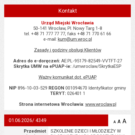
Kontakt
Urząd Miejski Wrocławia
50-141 Wrocław, Pl. Nowy Targ 1-8
tel. +48 71 777 77 77, faks +48 71 770 61 66
e-mail:
kum@um.wroc.pl
Zasady i godziny obsługi Klientów
Adres do e-doręczeń:
AE:PL-95179-82549-VVTFT-27
Skrytka UMW na ePUAP-ie:
/umwroclaw/SkrytkaESP
Ważny komunikat dot. ePUAP
NIP
896-10-03-529
REGON
001094670 Identyfikator gminy
TERYT:
026401 1
Strona internetowa Wrocławia
:
www.wroclaw.pl
01.06.2026/ 4349
A
po
A
domyś
A
zmniejsz
tekst na
wielk
te
Szczegóły
Przedmiot
SZKOLENIE DZIECI I MŁODZIEŻY W
stronie
tekstu