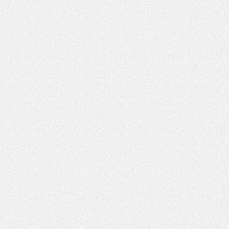
słownie
wynik
działania:
2 plus 8
*
Pole wymagane