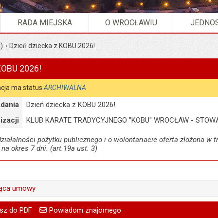
RADA MIEJSKA
O WROCŁAWIU
JEDNOS
)
Dzień dziecka z KOBU 2026!
KOBU 2026!
cja ma status
ARCHIWALNA
dania
Dzień dziecka z KOBU 2026!
izacji
KLUB KARATE TRADYCYJNEGO "KOBU" WROCŁAW - STOW
iałalności pożytku publicznego i o wolontariacie oferta złożona w tr
 na okres 7 dni. (art.19a ust. 3)
ząca umowy
Beata Bernacka
go
Powiadom znajomego
treść:
Anna Kieler
sz do PDF
Powiadom znajomego
Twoje
Pole wymagane