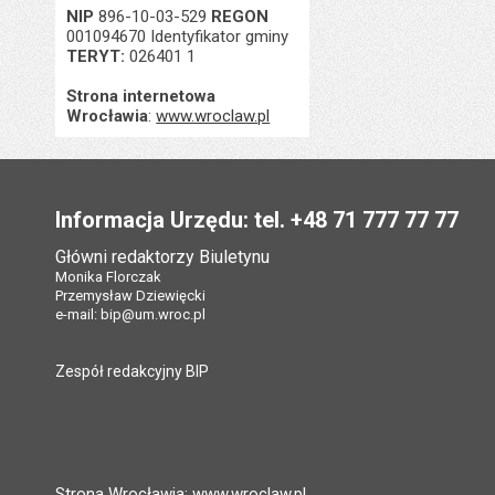
NIP
896-10-03-529
REGON
001094670 Identyfikator gminy
TERYT:
026401 1
Strona internetowa
Wrocławia
:
www.wroclaw.pl
Stopka
Informacja Urzędu: tel. +48 71 777 77 77
Główni redaktorzy Biuletynu
Monika Florczak
Przemysław Dziewięcki
e-mail:
bip@um.wroc.pl
Zespół redakcyjny BIP
Strona Wrocławia: www.wroclaw.pl