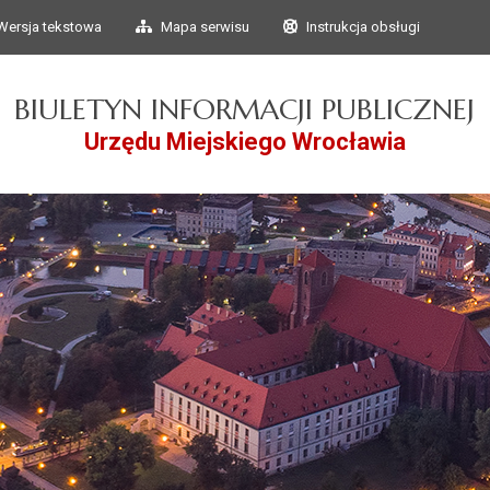
Przejdź do głównego
Przejdź do treści
Wersja tekstowa
Mapa serwisu
Instrukcja obsługi
menu
BIULETYN INFORMACJI PUBLICZNEJ
Urzędu Miejskiego Wrocławia