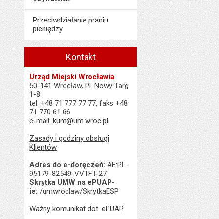
Przeciwdziałanie praniu
pieniędzy
Kontakt
Urząd Miejski Wrocławia
50-141 Wrocław, Pl. Nowy Targ
1-8
tel. +48 71 777 77 77, faks +48
71 770 61 66
e-mail:
kum@um.wroc.pl
Zasady i godziny obsługi
Klientów
Adres do e-doręczeń:
AE:PL-
95179-82549-VVTFT-27
Skrytka UMW na ePUAP-
ie:
/umwroclaw/SkrytkaESP
Ważny komunikat dot. ePUAP