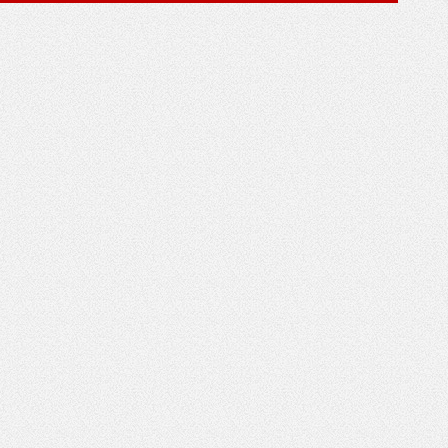
*
*
*
*