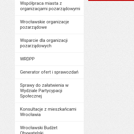
Data wytworzenia:
Współpraca miasta z
Data wytworzenia:
organizacjami pozarządowymi
Opublikował w BIP
Opublikował w BIP
Data opublikowani
Wrocławskie organizacje
Data opublikowani
pozarządowe
Liczba pobrań:
Ostatnio zaktualiz
Wsparcie dla organizacji
Data ostatniej aktua
pozarządowych
Liczba wyświetleń:
WRDPP
Generator ofert i sprawozdań
Sprawy do załatwienia w
Wydziale Partycypacji
Społecznej
Konsultacje z mieszkańcami
Wrocławia
Wrocławski Budżet
Obywatelski