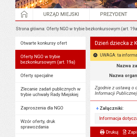
STRONA GŁÓWNA
URZĄD MIEJSKI
PREZYDENT
Strona główna
Oferty NGO w trybie bezkonkursowym (art. 19a
Dzień dziecka z 
Menu
Otwarte konkursy ofert
Organizacje pozarządowe
UWAGA: ta informa
Oferty NGO w trybie
bezkonkursowym (art. 19a)
Szczegóły
Nazwa za
Oferty specjalne
Nazwa organ
Zgodnie z ustawą o dz
Zlecanie zadań publicznych w
Informacji Publicznej
trybie uchwały Rady Miejskiej
Zaproszenia dla NGO
Załączniki
Informacja dotyc
Wzór oferty, druk
sprawozdania
Wytworzył:
Metryczka
Powiadom znajome
Odpowiedzialny za 
Drukuj
Zapi