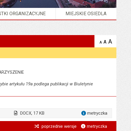
TKI ORGANIZACYJNE
MIEJSKIE OSIEDLA
A
powię
A
domyślna
Wersja strony w formacie
XML
A
zmniejsz
tekst na
wielkość
tekst 
stronie
tekstu na
stron
stronie
ARZYSZENIE
ybie artykułu 19a podlega publikacji w Biuletynie
DOCX, 17 KB
metryczka
dla załącznika inf
*
poprzednie wersje
metryczka