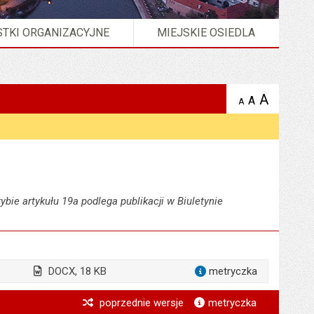
TKI ORGANIZACYJNE
MIEJSKIE OSIEDLA
A
powię
A
domyślna
Wersja strony w formacie
XML
A
zmniejsz
tekst na
wielkość
tekst 
stronie
tekstu na
stron
stronie
ybie artykułu 19a podlega publikacji w Biuletynie
DOCX, 18 KB
metryczka
dla załącznika inf
*
poprzednie wersje
metryczka