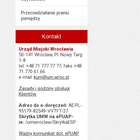
Przeciwdziałanie praniu
pieniędzy
Kontakt
Urząd Miejski Wrocławia
50-141 Wrocław, Pl. Nowy Targ
1-8
tel. +48 71 777 77 77, faks +48
71 770 61 66
e-mail:
kum@um.wroc.pl
Zasady i godziny obsługi
Klientów
Adres do e-doręczeń:
AE:PL-
95179-82549-VVTFT-27
Skrytka UMW na ePUAP-
ie:
/umwroclaw/SkrytkaESP
Ważny komunikat dot. ePUAP