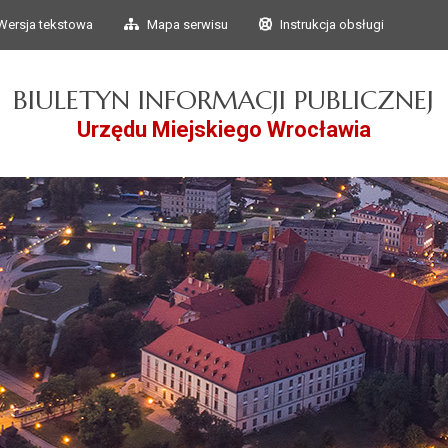
Przejdź do głównego
Przejdź do treści
Wersja tekstowa
Mapa serwisu
Instrukcja obsługi
menu
BIULETYN INFORMACJI PUBLICZNEJ
Urzędu Miejskiego Wrocławia