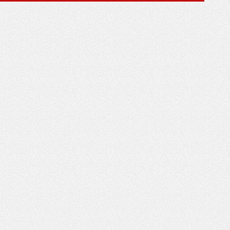
*
*
*
*