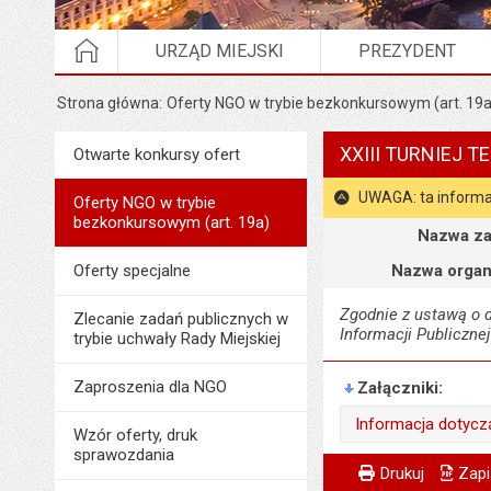
STRONA GŁÓWNA
URZĄD MIEJSKI
PREZYDENT
Strona główna
Oferty NGO w trybie bezkonkursowym (art. 19a
XXIII TURNIEJ 
Menu
Otwarte konkursy ofert
Organizacje pozarządowe
UWAGA: ta informa
Oferty NGO w trybie
bezkonkursowym (art. 19a)
Szczegóły
Nazwa za
Oferty specjalne
Nazwa organ
Zgodnie z ustawą o dz
Zlecanie zadań publicznych w
Informacji Publicznej
trybie uchwały Rady Miejskiej
Zaproszenia dla NGO
Załączniki
Informacja dotyc
Wzór oferty, druk
sprawozdania
Wytworzył:
Metryczka
Powiadom znajome
Odpowiedzialny za 
Drukuj
Zapi