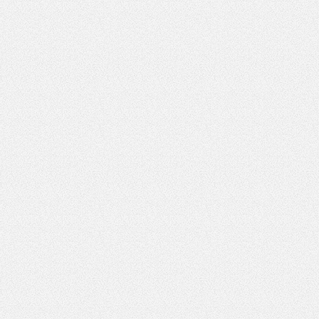
słownie
wynik
działania:
2 razy 3
*
Pole wymagane