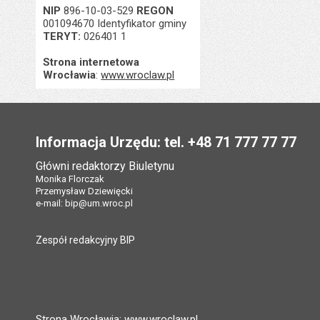
NIP
896-10-03-529
REGON
001094670 Identyfikator gminy
TERYT:
026401 1
Strona internetowa
Wrocławia
:
www.wroclaw.pl
Stopka
Informacja Urzędu: tel. +48 71 777 77 77
Główni redaktorzy Biuletynu
Monika Florczak
Przemysław Dziewięcki
e-mail:
bip@um.wroc.pl
Zespół redakcyjny BIP
Strona Wrocławia: www.wroclaw.pl