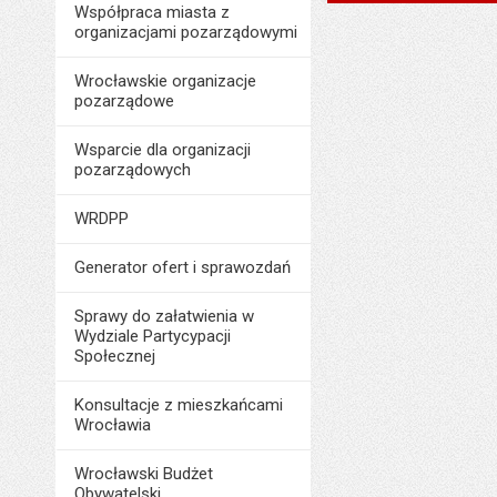
Data wytworzenia:
Współpraca miasta z
Data wytworzenia:
organizacjami pozarządowymi
Opublikował w BIP
Opublikował w BIP
Data opublikowani
Wrocławskie organizacje
Data opublikowani
pozarządowe
Liczba pobrań:
Ostatnio zaktualiz
Wsparcie dla organizacji
Data ostatniej aktua
pozarządowych
Liczba wyświetleń:
WRDPP
Generator ofert i sprawozdań
Sprawy do załatwienia w
Wydziale Partycypacji
Społecznej
Konsultacje z mieszkańcami
Wrocławia
Wrocławski Budżet
Obywatelski