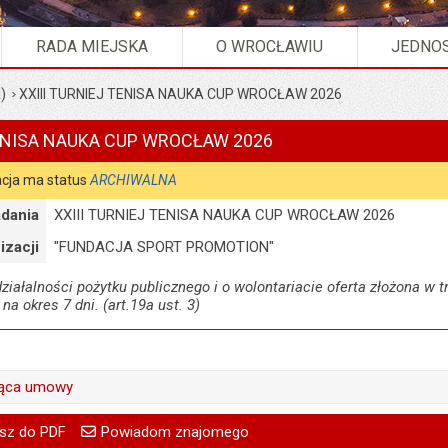
RADA MIEJSKA
O WROCŁAWIU
JEDNOS
)
XXIII TURNIEJ TENISA NAUKA CUP WROCŁAW 2026
TENISA NAUKA CUP WROCŁAW 2026
cja ma status
ARCHIWALNA
dania
XXIII TURNIEJ TENISA NAUKA CUP WROCŁAW 2026
izacji
"FUNDACJA SPORT PROMOTION"
iałalności pożytku publicznego i o wolontariacie oferta złożona w tr
 na okres 7 dni. (art.19a ust. 3)
ząca umowy
Anna Kieler
go
Powiadom znajomego
treść:
Anna Kieler
sz do PDF
Powiadom znajomego
Twoje
Pole wymagane