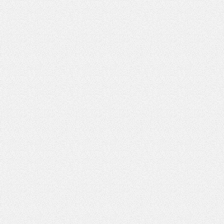
słownie
wynik
działania:
11 minus
6
*
Pole wymagane