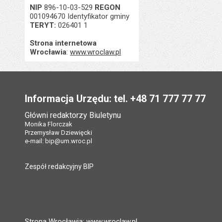
NIP
896-10-03-529
REGON
001094670 Identyfikator gminy
TERYT:
026401 1
Strona internetowa
Wrocławia
:
www.wroclaw.pl
Stopka
Informacja Urzędu: tel. +48 71 777 77 77
Główni redaktorzy Biuletynu
Monika Florczak
Przemysław Dziewięcki
e-mail:
bip@um.wroc.pl
Zespół redakcyjny BIP
Strona Wrocławia: www.wroclaw.pl