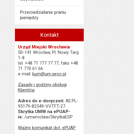
Przeciwdziałanie praniu
pieniędzy
Kontakt
Urząd Miejski Wrocławia
50-141 Wrocław, Pl. Nowy Targ
1-8
tel. +48 71 777 77 77, faks +48
71 770 61 66
e-mail:
kum@um.wroc.pl
Zasady i godziny obsługi
Klientów
Adres do e-doręczeń:
AE:PL-
95179-82549-VVTFT-27
Skrytka UMW na ePUAP-
ie:
/umwroclaw/SkrytkaESP
Ważny komunikat dot. ePUAP