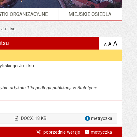
TKI ORGANIZACYJNE
MIEJSKIE OSIEDLA
 Ju-jitsu
itsu
A
powię
A
domyślna
Wersja strony w formacie
XML
A
zmniejsz
tekst na
wielkość
tekst 
stronie
tekstu na
stron
stronie
lijskiego Ju-jitsu
ybie artykułu 19a podlega publikacji w Biuletynie
DOCX, 18 KB
metryczka
dla załącznika inf
*
poprzednie wersje
metryczka