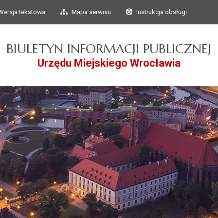
Przejdź do głównego
Przejdź do treści
Wersja tekstowa
Mapa serwisu
Instrukcja obsługi
menu
BIULETYN INFORMACJI PUBLICZNEJ
Urzędu Miejskiego Wrocławia