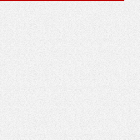
*
*
*
*