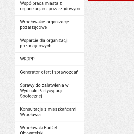
Data wytworzenia:
Współpraca miasta z
Data wytworzenia:
organizacjami pozarządowymi
Opublikował w BIP
Opublikował w BIP
Data opublikowani
Wrocławskie organizacje
Data opublikowani
pozarządowe
Liczba pobrań:
Ostatnio zaktualiz
Wsparcie dla organizacji
Data ostatniej aktua
pozarządowych
Liczba wyświetleń:
WRDPP
Generator ofert i sprawozdań
Sprawy do załatwienia w
Wydziale Partycypacji
Społecznej
Konsultacje z mieszkańcami
Wrocławia
Wrocławski Budżet
Obywatelski