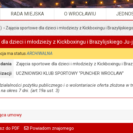
RADA MIEJSKA
O WROCŁAWIU
JEDNOS
)
Zajęcia sportowe dla dzieci i młodzieży z Kickboxingu i Brazylijskiego
dla dzieci i młodzieży z Kickboxingu i Brazylijskiego Ju-j
cja ma status
ARCHIWALNA
dania
Zajęcia sportowe dla dzieci i młodzieży z Kickboxingu i Brazy
izacji
UCZNIOWSKI KLUB SPORTOWY "PUNCHER WROCŁAW"
iałalności pożytku publicznego i o wolontariacie oferta złożona w tr
 na okres 7 dni. (art.19a ust. 3)
ząca umowy
Anna Kieler
go
Powiadom znajomego
treść:
Anna Kieler
sz do PDF
Powiadom znajomego
Twoje
Pole wymagane